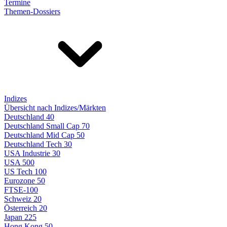
Termine
Themen-Dossiers
Indizes
Übersicht nach Indizes/Märkten
Deutschland 40
Deutschland Small Cap 70
Deutschland Mid Cap 50
Deutschland Tech 30
USA Industrie 30
USA 500
US Tech 100
Eurozone 50
FTSE-100
Schweiz 20
Österreich 20
Japan 225
Hong Kong 50