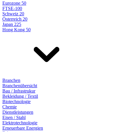
Eurozone 50
FTSE-100
Schweiz 20
Österreich 20
Japan 225
Hong Kong 50
Branchen
Branchenübersicht
Bau / Infrastrukur
Bekleidung / Textil
Biotechnologie
Chemie
Dienstleistungen
Eisen / Stahl
Elektrotechnologie
Erneuerbare Energien