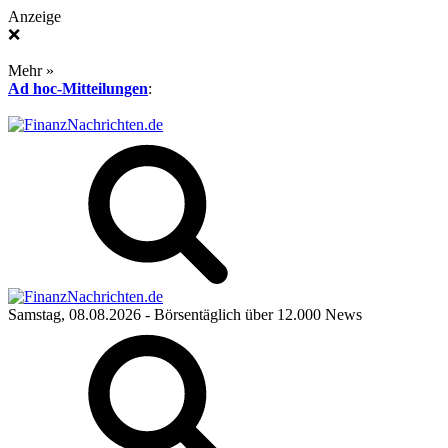
Anzeige
❌
Mehr »
Ad hoc-Mitteilungen
:
Samstag, 08.08.2026
- Börsentäglich über 12.000 News