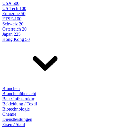
USA 500
US Tech 100
Eurozone 50
FTSE-100
Schweiz 20
Österreich 20
Japan 225
Hong Kong 50
Branchen
Branchenübersicht
Bau / Infrastrukur
Bekleidung / Textil
Biotechnologie
Chemie
Dienstleistungen
Eisen / Stahl