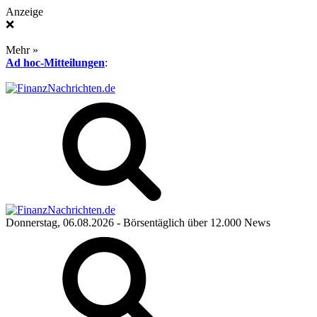
Anzeige
❌
Mehr »
Ad hoc-Mitteilungen
:
Donnerstag, 06.08.2026
- Börsentäglich über 12.000 News