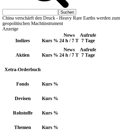
China verschärft den Druck - Heavy Rare Earths werden zum
geopolitischen Machtinstrument
Anzeige
News
Aufrufe
Indizes
Kurs
%
24 h / 7 T
7 Tage
News
Aufrufe
Aktien
Kurs
%
24 h / 7 T
7 Tage
Xetra-Orderbuch
Fonds
Kurs
%
Devisen
Kurs
%
Rohstoffe
Kurs
%
Themen
Kurs
%