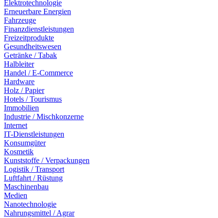
Elektrotechnologie
Erneuerbare Energien
Fahrzeuge
Finanzdienstleistungen
Freizeitprodukte
Gesundheitswesen
Getränke / Tabak
Halbleiter
Handel / E-Commerce
Hardware
Holz / Papier
Hotels / Tourismus
Immobilien
Industrie / Mischkonzerne
Internet
IT-Dienstleistungen
Konsumgüter
Kosmetik
Kunststoffe / Verpackungen
Logistik / Transport
Luftfahrt / Rüstung
Maschinenbau
Medien
Nanotechnologie
Nahrungsmittel / Agrar