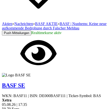
Aktien
»
Nachrichten
»
BASF AKTIE
»
BASF | Nunhems: Keine neue
aufkommende Bedrohung durch Falscher Mehltau
Realtimekurse aktiv
Push Mitteilungen
BASF SE
WKN: BASF11
|
ISIN: DE000BASF111
|
Ticker-Symbol: BAS
Xetra
05.08.26
|
17:35
50,70
Euro