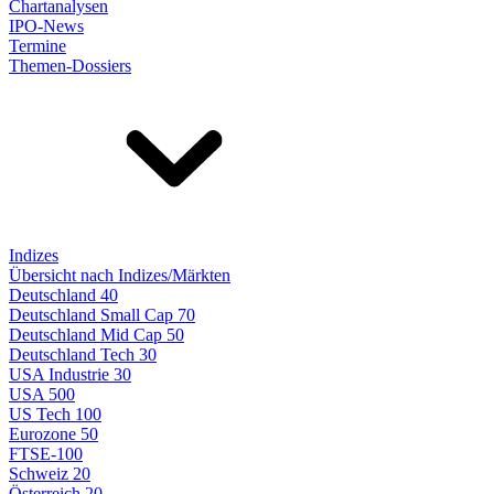
Chartanalysen
IPO-News
Termine
Themen-Dossiers
Indizes
Übersicht nach Indizes/Märkten
Deutschland 40
Deutschland Small Cap 70
Deutschland Mid Cap 50
Deutschland Tech 30
USA Industrie 30
USA 500
US Tech 100
Eurozone 50
FTSE-100
Schweiz 20
Österreich 20