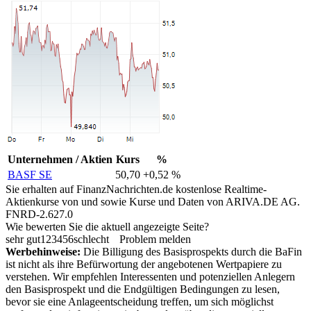
Unternehmen / Aktien
Kurs
%
BASF SE
50,70
+0,52 %
Sie erhalten auf FinanzNachrichten.de kostenlose Realtime-
Aktienkurse von
und
sowie Kurse und Daten von
ARIVA.DE AG
.
FNRD-2.627.0
Wie bewerten Sie die aktuell angezeigte Seite?
sehr gut
1
2
3
4
5
6
schlecht
Problem melden
Werbehinweise:
Die Billigung des Basisprospekts durch die BaFin
ist nicht als ihre Befürwortung der angebotenen Wertpapiere zu
verstehen. Wir empfehlen Interessenten und potenziellen Anlegern
den Basisprospekt und die Endgültigen Bedingungen zu lesen,
bevor sie eine Anlageentscheidung treffen, um sich möglichst