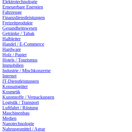
Elektrotechnologie
Erneuerbare Energien
Fahrzeuge
Finanzdienstleistungen
Freizeitprodukte
Gesundheitswesen
Getränke / Tabak
Halbleiter
Handel / E-Commerce
Hardware
Holz / Papier
Hotels / Tourismus
Immobilien
Industrie / Mischkonzerne
Internet
IT-Dienstleistungen
Konsumgüter
Kosmetik
Kunststoffe / Verpackungen
Logistik / Transport
Luftfahrt / Rüstung
Maschinenbau
Medien
Nanotechnologie
Nahrungsmittel / Agrar