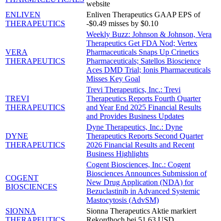
website
ENLIVEN
Enliven Therapeutics GAAP EPS of
THERAPEUTICS
-$0.49 misses by $0.10
Weekly Buzz: Johnson & Johnson, Vera
Therapeutics Get FDA Nod; Vertex
VERA
Pharmaceuticals Snaps Up Crinetics
THERAPEUTICS
Pharmaceuticals; Satellos Bioscience
Aces DMD Trial; Ionis Pharmaceuticals
Misses Key Goal
Trevi Therapeutics, Inc.: Trevi
TREVI
Therapeutics Reports Fourth Quarter
THERAPEUTICS
and Year End 2025 Financial Results
and Provides Business Updates
Dyne Therapeutics, Inc.: Dyne
DYNE
Therapeutics Reports Second Quarter
THERAPEUTICS
2026 Financial Results and Recent
Business Highlights
Cogent Biosciences, Inc.: Cogent
Biosciences Announces Submission of
COGENT
New Drug Application (NDA) for
BIOSCIENCES
Bezuclastinib in Advanced Systemic
Mastocytosis (AdvSM)
SIONNA
Sionna Therapeutics Aktie markiert
THERAPEUTICS
Rekordhoch bei 51,63 USD