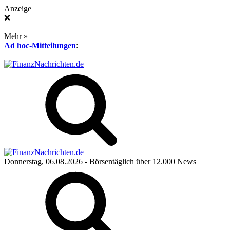
Anzeige
❌
Mehr »
Ad hoc-Mitteilungen
:
Donnerstag, 06.08.2026
- Börsentäglich über 12.000 News