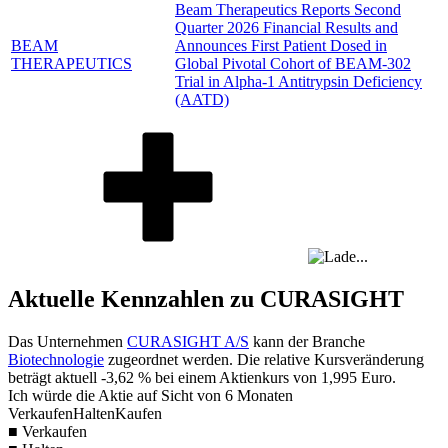
Beam Therapeutics Reports Second
Quarter 2026 Financial Results and
BEAM
Announces First Patient Dosed in
THERAPEUTICS
Global Pivotal Cohort of BEAM-302
Trial in Alpha-1 Antitrypsin Deficiency
(AATD)
Aktuelle Kennzahlen zu CURASIGHT
Das Unternehmen
CURASIGHT A/S
kann der Branche
Biotechnologie
zugeordnet werden. Die relative Kursveränderung
beträgt aktuell
-3,62 %
bei einem Aktienkurs von
1,995
Euro.
Ich würde die Aktie auf Sicht von 6 Monaten
Verkaufen
Halten
Kaufen
■ Verkaufen