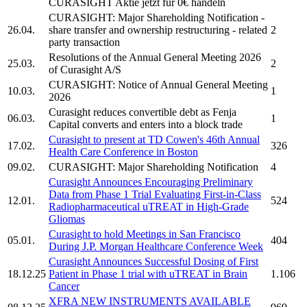
CURASIGHT
Aktie jetzt für 0€ handeln
CURASIGHT:
Major Shareholding Notification -
26.04.
share transfer and ownership restructuring - related
2
party transaction
Resolutions of the Annual General Meeting 2026
25.03.
2
of
Curasight A/S
CURASIGHT:
Notice of Annual General Meeting
10.03.
1
2026
Curasight
reduces convertible debt as Fenja
06.03.
1
Capital converts and enters into a block trade
Curasight
to present at TD Cowen's 46th Annual
17.02.
326
Health Care Conference in Boston
09.02.
CURASIGHT:
Major Shareholding Notification
4
Curasight
Announces Encouraging Preliminary
Data from Phase 1 Trial Evaluating First-in-Class
12.01.
524
Radiopharmaceutical uTREAT in High-Grade
Gliomas
Curasight
to hold Meetings in San Francisco
05.01.
404
During J.P. Morgan Healthcare Conference Week
Curasight
Announces Successful Dosing of First
18.12.25
Patient in Phase 1 trial with uTREAT in Brain
1.106
Cancer
XFRA NEW INSTRUMENTS AVAILABLE