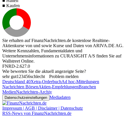
■ Halten
■ Kaufen
Sie erhalten auf FinanzNachrichten.de kostenlose Realtime-
Aktienkurse von
und
sowie Kurse und Daten von
ARIVA.DE AG
.
Weitere Kennzahlen, Fundamentaldaten und
Unternehmensinformationen zu CURASIGHT A/S finden Sie auf
Wallstreet Online
.
FNRD-2.627.0
Wie bewerten Sie die aktuell angezeigte Seite?
sehr gut
1
2
3
4
5
6
schlecht
Problem melden
Deutschland 40
Xetra-Orderbuch
Ad hoc-Mitteilungen
Nachrichten Börsen
Aktien-Empfehlungen
Branchen
Medien
Nachrichten-Archiv
Mediadaten
Datenschutzeinstellungen
Impressum | AGB | Disclaimer | Datenschutz
RSS-News von FinanzNachrichten.de