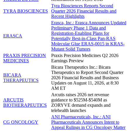
Tyra Biosciences Reports Second
TYRA BIOSCIENCES
Quarter 2026 Financial Results and
Recent Highlights
Erasca, Inc.: Erasca Announces Updated
Preliminary Phase 1 Data and
Registration-Enabling Plans for
ERASCA
Potentially Best-in-Class Pan-RAS
Molecular Glue ERAS-0015 in KRAS-
Mutant Solid Tumors
PRAXIS PRECISION
Praxis Precision Medicines Q2 2026
MEDICINES
Earnings Preview
Bicara Therapeutics Inc.: Bicara
Therapeutics to Report Second Quarter
BICARA
2026 Financial Results and Business
THERAPEUTICS
Updates on August 11, 2026, at 8:30
AM ET
Arcutis raises 2026 net revenue
ARCUTIS
guidance to $525M-$540M as
BIOTHERAPEUTICS
ZORYVE demand expands and
telehealth launches
ANI Pharmaceuticals, Inc.: ANI
CG ONCOLOGY
Pharmaceuticals Announces Intent to
Appeal Rulings in CG Oncology Matter