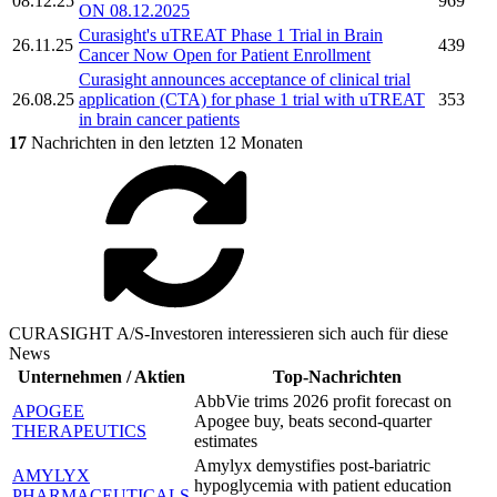
08.12.25
969
ON 08.12.2025
Curasight's
uTREAT Phase 1 Trial in Brain
26.11.25
439
Cancer Now Open for Patient Enrollment
Curasight
announces acceptance of clinical trial
26.08.25
application (CTA) for phase 1 trial with uTREAT
353
in brain cancer patients
17
Nachrichten in den letzten 12 Monaten
CURASIGHT A/S-Investoren interessieren sich auch für diese
News
Unternehmen / Aktien
Top-Nachrichten
AbbVie trims 2026 profit forecast on
APOGEE
Apogee buy, beats second-quarter
THERAPEUTICS
estimates
Amylyx demystifies post-bariatric
AMYLYX
hypoglycemia with patient education
PHARMACEUTICALS