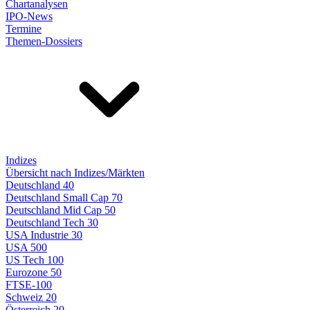
Chartanalysen
IPO-News
Termine
Themen-Dossiers
Indizes
Übersicht nach Indizes/Märkten
Deutschland 40
Deutschland Small Cap 70
Deutschland Mid Cap 50
Deutschland Tech 30
USA Industrie 30
USA 500
US Tech 100
Eurozone 50
FTSE-100
Schweiz 20
Österreich 20