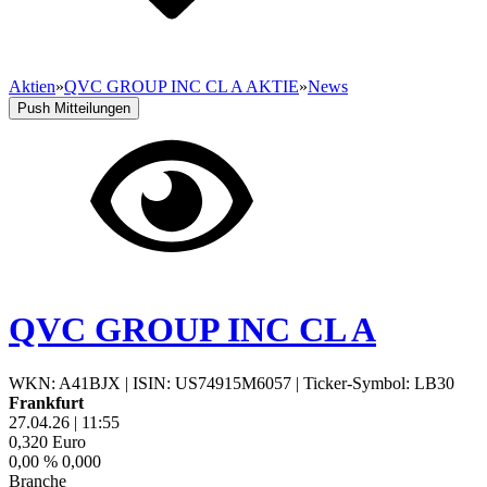
Aktien
»
QVC GROUP INC CL A AKTIE
»
News
Push Mitteilungen
QVC GROUP INC CL A
WKN: A41BJX
|
ISIN: US74915M6057
|
Ticker-Symbol: LB30
Frankfurt
27.04.26
|
11:55
0,320
Euro
0,00 %
0,000
Branche