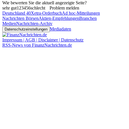
Wie bewerten Sie die aktuell angezeigte Seite?
sehr gut
1
2
3
4
5
6
schlecht
Problem melden
Deutschland 40
Xetra-Orderbuch
Ad hoc-Mitteilungen
Nachrichten Börsen
Aktien-Empfehlungen
Branchen
Medien
Nachrichten-Archiv
Mediadaten
Datenschutzeinstellungen
Impressum | AGB | Disclaimer | Datenschutz
RSS-News von FinanzNachrichten.de