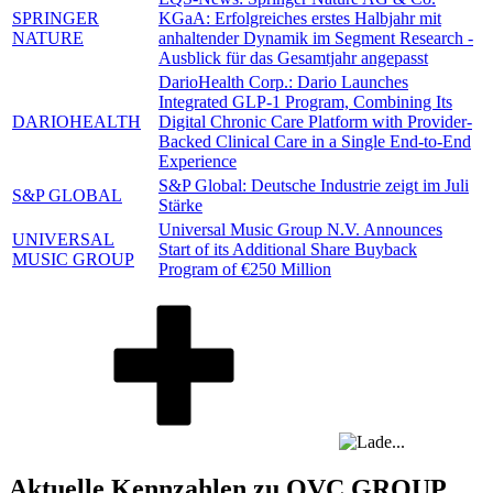
SPRINGER
KGaA: Erfolgreiches erstes Halbjahr mit
NATURE
anhaltender Dynamik im Segment Research -
Ausblick für das Gesamtjahr angepasst
DarioHealth Corp.: Dario Launches
Integrated GLP-1 Program, Combining Its
DARIOHEALTH
Digital Chronic Care Platform with Provider-
Backed Clinical Care in a Single End-to-End
Experience
S&P Global: Deutsche Industrie zeigt im Juli
S&P GLOBAL
Stärke
Universal Music Group N.V. Announces
UNIVERSAL
Start of its Additional Share Buyback
MUSIC GROUP
Program of €250 Million
Aktuelle Kennzahlen zu QVC GROUP