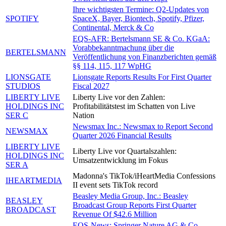
Ihre wichtigsten Termine: Q2-Updates von
SPOTIFY
SpaceX, Bayer, Biontech, Spotify, Pfizer,
Continental, Merck & Co
EQS-AFR: Bertelsmann SE & Co. KGaA:
Vorabbekanntmachung über die
BERTELSMANN
Veröffentlichung von Finanzberichten gemäß
§§ 114, 115, 117 WpHG
LIONSGATE
Lionsgate Reports Results For First Quarter
STUDIOS
Fiscal 2027
LIBERTY LIVE
Liberty Live vor den Zahlen:
HOLDINGS INC
Profitabilitätstest im Schatten von Live
SER C
Nation
Newsmax Inc.: Newsmax to Report Second
NEWSMAX
Quarter 2026 Financial Results
LIBERTY LIVE
Liberty Live vor Quartalszahlen:
HOLDINGS INC
Umsatzentwicklung im Fokus
SER A
Madonna's TikTok/iHeartMedia Confessions
IHEARTMEDIA
II event sets TikTok record
Beasley Media Group, Inc.: Beasley
BEASLEY
Broadcast Group Reports First Quarter
BROADCAST
Revenue Of $42.6 Million
EQS-News: Springer Nature AG & Co.