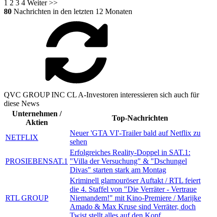
1
2
3
4
Weiter >>
80
Nachrichten in den letzten 12 Monaten
QVC GROUP INC CL A-Investoren interessieren sich auch für
diese News
Unternehmen /
Top-Nachrichten
Aktien
Neuer 'GTA VI'-Trailer bald auf Netflix zu
NETFLIX
sehen
Erfolgreiches Reality-Doppel in SAT.1:
PROSIEBENSAT.1
"Villa der Versuchung" & "Dschungel
Divas" starten stark am Montag
Kriminell glamouröser Auftakt / RTL feiert
die 4. Staffel von "Die Verräter - Vertraue
RTL GROUP
Niemandem!" mit Kino-Premiere / Marijke
Amado & Max Kruse sind Verräter, doch
Twist stellt alles auf den Kopf