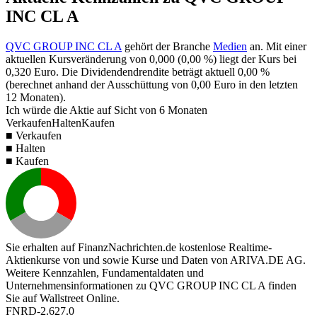
INC CL A
QVC GROUP INC CL A
gehört der Branche
Medien
an. Mit einer
aktuellen Kursveränderung von
0,000
(
0,00 %
) liegt der Kurs bei
0,320
Euro. Die Dividendendrendite beträgt aktuell
0,00 %
(berechnet anhand der Ausschüttung von
0,00
Euro in den letzten
12 Monaten).
Ich würde die Aktie auf Sicht von 6 Monaten
Verkaufen
Halten
Kaufen
■ Verkaufen
■ Halten
■ Kaufen
Sie erhalten auf FinanzNachrichten.de kostenlose Realtime-
Aktienkurse von
und
sowie Kurse und Daten von
ARIVA.DE AG
.
Weitere Kennzahlen, Fundamentaldaten und
Unternehmensinformationen zu QVC GROUP INC CL A finden
Sie auf
Wallstreet Online
.
FNRD-2.627.0