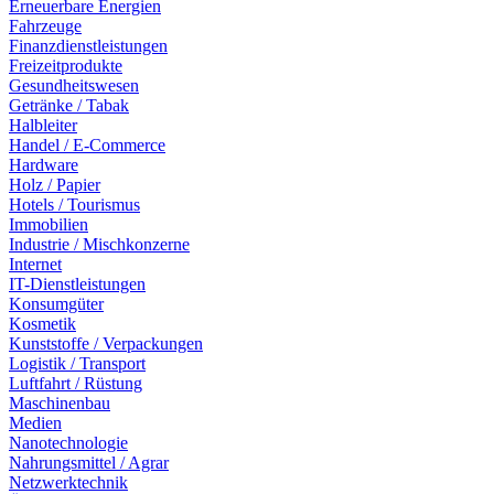
Erneuerbare Energien
Fahrzeuge
Finanzdienstleistungen
Freizeitprodukte
Gesundheitswesen
Getränke / Tabak
Halbleiter
Handel / E-Commerce
Hardware
Holz / Papier
Hotels / Tourismus
Immobilien
Industrie / Mischkonzerne
Internet
IT-Dienstleistungen
Konsumgüter
Kosmetik
Kunststoffe / Verpackungen
Logistik / Transport
Luftfahrt / Rüstung
Maschinenbau
Medien
Nanotechnologie
Nahrungsmittel / Agrar
Netzwerktechnik