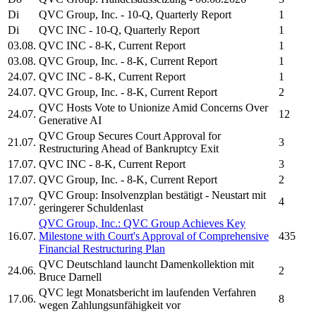
Di
QVC Group, Inc.
- 10-Q, Quarterly Report
1
Di
QVC INC
- 10-Q, Quarterly Report
1
03.08.
QVC INC
- 8-K, Current Report
1
03.08.
QVC Group, Inc.
- 8-K, Current Report
1
24.07.
QVC INC
- 8-K, Current Report
1
24.07.
QVC Group, Inc.
- 8-K, Current Report
2
QVC
Hosts Vote to Unionize Amid Concerns Over
24.07.
12
Generative AI
QVC Group
Secures Court Approval for
21.07.
3
Restructuring Ahead of Bankruptcy Exit
17.07.
QVC INC
- 8-K, Current Report
3
17.07.
QVC Group, Inc.
- 8-K, Current Report
2
QVC Group:
Insolvenzplan bestätigt - Neustart mit
17.07.
4
geringerer Schuldenlast
QVC Group, Inc.
:
QVC Group
Achieves Key
16.07.
Milestone with Court's Approval of Comprehensive
435
Financial Restructuring Plan
QVC
Deutschland launcht Damenkollektion mit
24.06.
2
Bruce Darnell
QVC
legt Monatsbericht im laufenden Verfahren
17.06.
8
wegen Zahlungsunfähigkeit vor