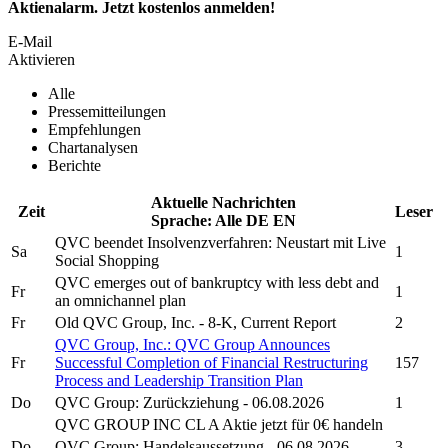
Aktienalarm. Jetzt kostenlos anmelden!
E-Mail
Aktivieren
Alle
Pressemitteilungen
Empfehlungen
Chartanalysen
Berichte
Aktuelle Nachrichten
Zeit
Leser
Sprache:
Alle
DE
EN
QVC
beendet Insolvenzverfahren: Neustart mit Live
Sa
1
Social Shopping
QVC
emerges out of bankruptcy with less debt and
Fr
1
an omnichannel plan
Fr
Old
QVC Group, Inc.
- 8-K, Current Report
2
QVC Group, Inc.
:
QVC Group
Announces
Fr
Successful Completion of Financial Restructuring
157
Process and Leadership Transition Plan
Do
QVC Group:
Zurückziehung - 06.08.2026
1
QVC GROUP INC CL A
Aktie jetzt für 0€ handeln
Do
QVC Group:
Handelsaussetzung - 06.08.2026
3