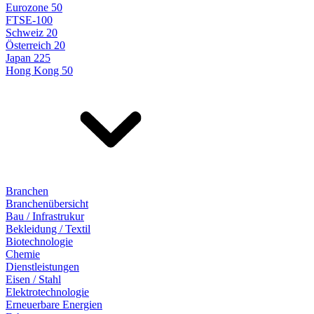
Eurozone 50
FTSE-100
Schweiz 20
Österreich 20
Japan 225
Hong Kong 50
Branchen
Branchenübersicht
Bau / Infrastrukur
Bekleidung / Textil
Biotechnologie
Chemie
Dienstleistungen
Eisen / Stahl
Elektrotechnologie
Erneuerbare Energien