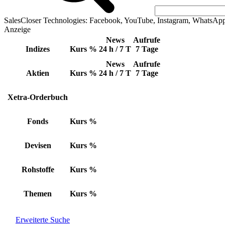
SalesCloser Technologies: Facebook, YouTube, Instagram, WhatsAp
Anzeige
News
Aufrufe
Indizes
Kurs
%
24 h / 7 T
7 Tage
News
Aufrufe
Aktien
Kurs
%
24 h / 7 T
7 Tage
Xetra-Orderbuch
Fonds
Kurs
%
Devisen
Kurs
%
Rohstoffe
Kurs
%
Themen
Kurs
%
Erweiterte Suche