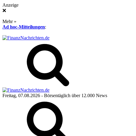
Anzeige
❌
Mehr »
Ad hoc-Mitteilungen
:
Freitag, 07.08.2026
- Börsentäglich über 12.000 News