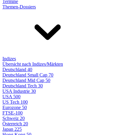
Termine
Themen-Dossiers
Indizes
Übersicht nach Indizes/Märkten
Deutschland 40
Deutschland Small Cap 70
Deutschland Mid Cap 50
Deutschland Tech 30
USA Industrie 30
USA 500
US Tech 100
Eurozone 50
FTSE-100
Schweiz 20
Österreich 20
Japan 225
Hong Kong 50