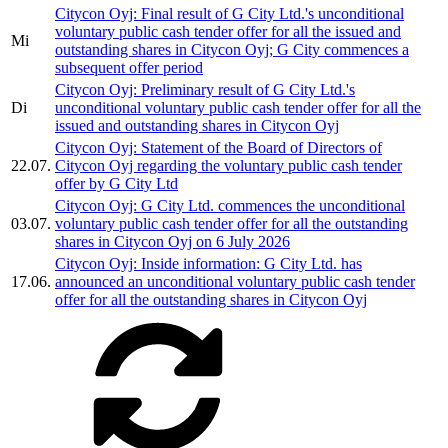
Citycon Oyj: Final result of G City Ltd.'s unconditional
voluntary public cash tender offer for all the issued and
Mi
outstanding shares in Citycon Oyj; G City commences a
subsequent offer period
Citycon Oyj: Preliminary result of G City Ltd.'s
Di
unconditional voluntary public cash tender offer for all the
issued and outstanding shares in Citycon Oyj
Citycon Oyj: Statement of the Board of Directors of
22.07.
Citycon Oyj regarding the voluntary public cash tender
offer by G City Ltd
Citycon Oyj: G City Ltd. commences the unconditional
03.07.
voluntary public cash tender offer for all the outstanding
shares in Citycon Oyj on 6 July 2026
Citycon Oyj: Inside information: G City Ltd. has
17.06.
announced an unconditional voluntary public cash tender
offer for all the outstanding shares in Citycon Oyj