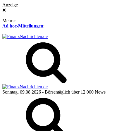
Anzeige
❌
Mehr »
Ad hoc-Mitteilungen
:
Sonntag, 09.08.2026
- Börsentäglich über 12.000 News