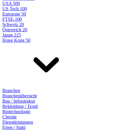
USA 500
US Tech 100
Eurozone 50
FTSE-100
Schweiz 20
Österreich 20
Japan 225
Hong Kong 50
Branchen
Branchenübersicht
Bau / Infrastrukur
Bekleidung / Textil
Biotechnologie
Chemie
Dienstleistungen
Eisen / Stahl