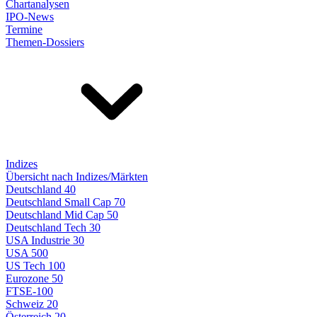
Chartanalysen
IPO-News
Termine
Themen-Dossiers
Indizes
Übersicht nach Indizes/Märkten
Deutschland 40
Deutschland Small Cap 70
Deutschland Mid Cap 50
Deutschland Tech 30
USA Industrie 30
USA 500
US Tech 100
Eurozone 50
FTSE-100
Schweiz 20
Österreich 20