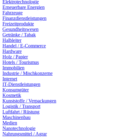
Elektrotechnologie
Erneuerbare Energien
Fahrzeuge
Finanzdienstleistungen
Freizeitprodukte
Gesundheitswesen
Getränke / Tabak
Halbleiter
Handel / E-Commerce
Hardware
Holz / Papier
Hotels / Tourismus
Immobilien
Industrie / Mischkonzerne
Internet
IT-Dienstleistungen
Konsumgüter
Kosmetik
Kunststoffe / Verpackungen
Logistik / Transport
Luftfahrt / Rüstung
Maschinenbau
Medien
Nanotechnologie
Nahrungsmittel / Agrar