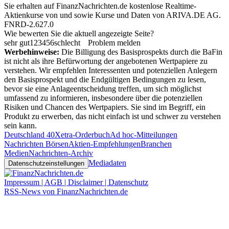
Sie erhalten auf FinanzNachrichten.de kostenlose Realtime-
Aktienkurse von
und
sowie Kurse und Daten von
ARIVA.DE AG
.
FNRD-2.627.0
Wie bewerten Sie die aktuell angezeigte Seite?
sehr gut
1
2
3
4
5
6
schlecht
Problem melden
Werbehinweise:
Die Billigung des Basisprospekts durch die BaFin
ist nicht als ihre Befürwortung der angebotenen Wertpapiere zu
verstehen. Wir empfehlen Interessenten und potenziellen Anlegern
den Basisprospekt und die Endgültigen Bedingungen zu lesen,
bevor sie eine Anlageentscheidung treffen, um sich möglichst
umfassend zu informieren, insbesondere über die potenziellen
Risiken und Chancen des Wertpapiers. Sie sind im Begriff, ein
Produkt zu erwerben, das nicht einfach ist und schwer zu verstehen
sein kann.
Deutschland 40
Xetra-Orderbuch
Ad hoc-Mitteilungen
Nachrichten Börsen
Aktien-Empfehlungen
Branchen
Medien
Nachrichten-Archiv
Mediadaten
Datenschutzeinstellungen
Impressum | AGB | Disclaimer | Datenschutz
RSS-News von FinanzNachrichten.de