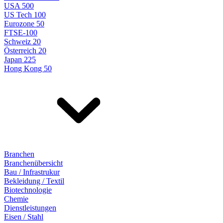
USA 500
US Tech 100
Eurozone 50
FTSE-100
Schweiz 20
Österreich 20
Japan 225
Hong Kong 50
Branchen
Branchenübersicht
Bau / Infrastrukur
Bekleidung / Textil
Biotechnologie
Chemie
Dienstleistungen
Eisen / Stahl