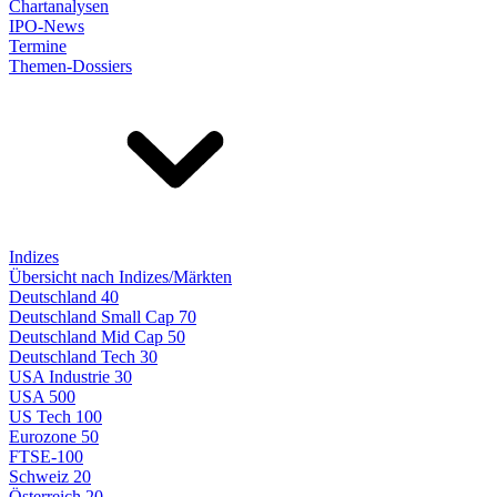
Chartanalysen
IPO-News
Termine
Themen-Dossiers
Indizes
Übersicht nach Indizes/Märkten
Deutschland 40
Deutschland Small Cap 70
Deutschland Mid Cap 50
Deutschland Tech 30
USA Industrie 30
USA 500
US Tech 100
Eurozone 50
FTSE-100
Schweiz 20
Österreich 20