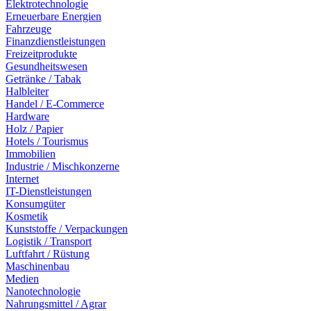
Elektrotechnologie
Erneuerbare Energien
Fahrzeuge
Finanzdienstleistungen
Freizeitprodukte
Gesundheitswesen
Getränke / Tabak
Halbleiter
Handel / E-Commerce
Hardware
Holz / Papier
Hotels / Tourismus
Immobilien
Industrie / Mischkonzerne
Internet
IT-Dienstleistungen
Konsumgüter
Kosmetik
Kunststoffe / Verpackungen
Logistik / Transport
Luftfahrt / Rüstung
Maschinenbau
Medien
Nanotechnologie
Nahrungsmittel / Agrar