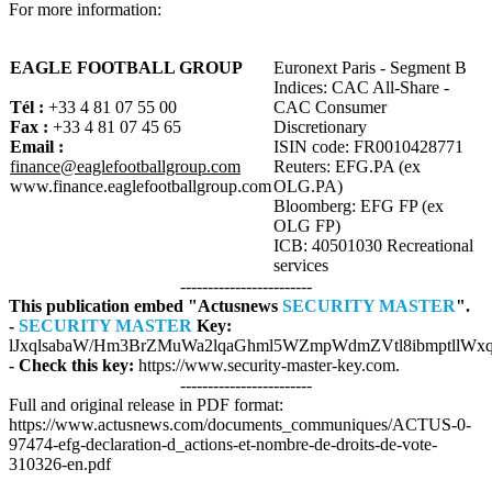
For more information:
EAGLE FOOTBALL GROUP
Euronext Paris - Segment B
Indices: CAC All-Share -
Tél :
+33 4 81 07 55 00
CAC Consumer
Fax :
+33 4 81 07 45 65
Discretionary
Email :
ISIN code: FR0010428771
finance@eaglefootballgroup.com
Reuters: EFG.PA (ex
www.finance.eaglefootballgroup.com
OLG.PA)
Bloomberg: EFG FP (ex
OLG FP)
ICB: 40501030 Recreational
services
------------------------
This publication embed "Actusnews
SECURITY MASTER
".
-
SECURITY MASTER
Key:
lJxqlsabaW/Hm3BrZMuWa2lqaGhml5WZmpWdmZVtl8ibmptllWx
- Check this key:
https://www.security-master-key.com.
------------------------
Full and original release in PDF format:
https://www.actusnews.com/documents_communiques/ACTUS-0-
97474-efg-declaration-d_actions-et-nombre-de-droits-de-vote-
310326-en.pdf