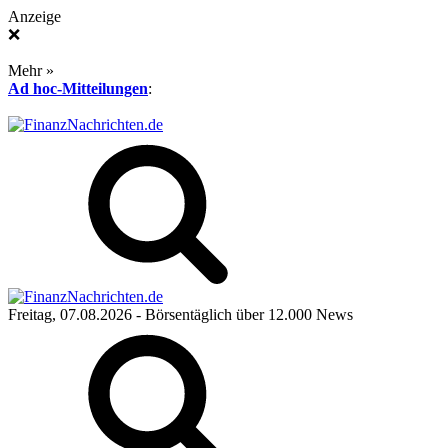
Anzeige
❌
Mehr »
Ad hoc-Mitteilungen
:
Freitag, 07.08.2026
- Börsentäglich über 12.000 News