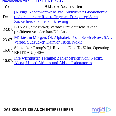
Nachrichten zu SUEDZUCKER AG
Zeit
Aktuelle Nachrichten
[Kissigs Nebenwerte-Analyse] Südzucker: Bioökonomie
Do
und erneuerbare Rohstoffe geben Europas größtem
Zuckerhersteller neuen Schwung
K+S AG, Südzucker, Verbio: Drei deutsche Aktien
23.07.
profitieren von der Iran-Eskalation
Märkte am Morgen: Öl, Alphabet, Tesla, ServiceNow, SAP,
23.07.
Verbio, Südzucker, Daimler Truck, Nokia
Südzucker Group's Q1 Revenue Dips To €2bn, Operating
16.07.
EBITDA Up 40%
Ihre wichtigsten Termine: Zahlenbereicht von: Netflix,
16.07.
Alcoa, United Airlines und Abbott Laboratories