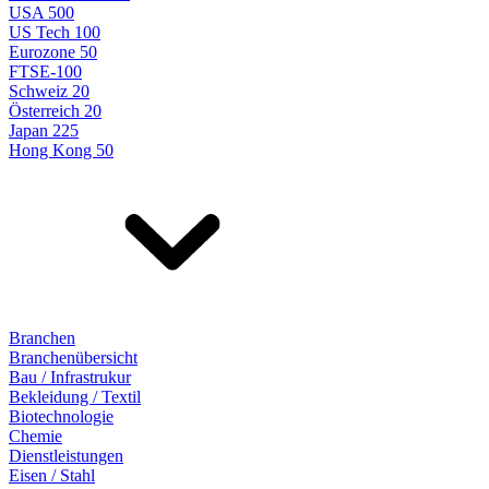
USA 500
US Tech 100
Eurozone 50
FTSE-100
Schweiz 20
Österreich 20
Japan 225
Hong Kong 50
Branchen
Branchenübersicht
Bau / Infrastrukur
Bekleidung / Textil
Biotechnologie
Chemie
Dienstleistungen
Eisen / Stahl