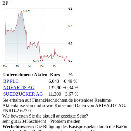
BP
Unternehmen / Aktien
Kurs
%
BP PLC
6,043
-0,49 %
NOVARTIS AG
135,90
+0,34 %
SUEDZUCKER AG
11,300
+3,67 %
Sie erhalten auf FinanzNachrichten.de kostenlose Realtime-
Aktienkurse von
und
sowie Kurse und Daten von
ARIVA.DE AG
.
FNRD-2.627.0
Wie bewerten Sie die aktuell angezeigte Seite?
sehr gut
1
2
3
4
5
6
schlecht
Problem melden
Werbehinweise:
Die Billigung des Basisprospekts durch die BaFin