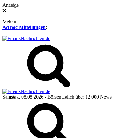
Anzeige
❌
Mehr »
Ad hoc-Mitteilungen
:
Samstag, 08.08.2026
- Börsentäglich über 12.000 News