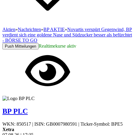
Aktien
»
Nachrichten
»
BP AKTIE
»
Novartis verspürt Gegenwind, BP
verdient sich eine goldene Nase und Südzucker besser als befürchtet
- BÖRSE TO GO
Realtimekurse aktiv
Push Mitteilungen
BP PLC
WKN: 850517
|
ISIN: GB0007980591
|
Ticker-Symbol: BPE5
Xetra
07.08.26
|
17:35