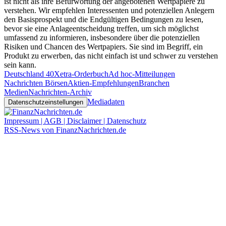
ist nicht als ihre Befürwortung der angebotenen Wertpapiere zu
verstehen. Wir empfehlen Interessenten und potenziellen Anlegern
den Basisprospekt und die Endgültigen Bedingungen zu lesen,
bevor sie eine Anlageentscheidung treffen, um sich möglichst
umfassend zu informieren, insbesondere über die potenziellen
Risiken und Chancen des Wertpapiers. Sie sind im Begriff, ein
Produkt zu erwerben, das nicht einfach ist und schwer zu verstehen
sein kann.
Deutschland 40
Xetra-Orderbuch
Ad hoc-Mitteilungen
Nachrichten Börsen
Aktien-Empfehlungen
Branchen
Medien
Nachrichten-Archiv
Mediadaten
Datenschutzeinstellungen
Impressum | AGB | Disclaimer | Datenschutz
RSS-News von FinanzNachrichten.de