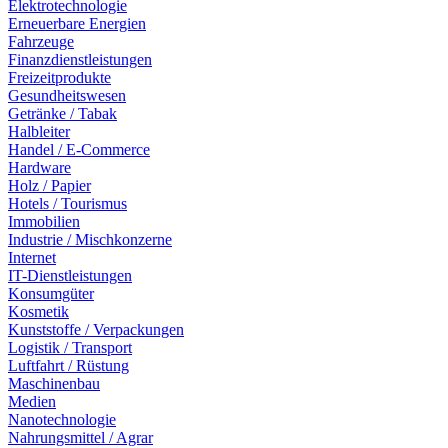
Elektrotechnologie
Erneuerbare Energien
Fahrzeuge
Finanzdienstleistungen
Freizeitprodukte
Gesundheitswesen
Getränke / Tabak
Halbleiter
Handel / E-Commerce
Hardware
Holz / Papier
Hotels / Tourismus
Immobilien
Industrie / Mischkonzerne
Internet
IT-Dienstleistungen
Konsumgüter
Kosmetik
Kunststoffe / Verpackungen
Logistik / Transport
Luftfahrt / Rüstung
Maschinenbau
Medien
Nanotechnologie
Nahrungsmittel / Agrar