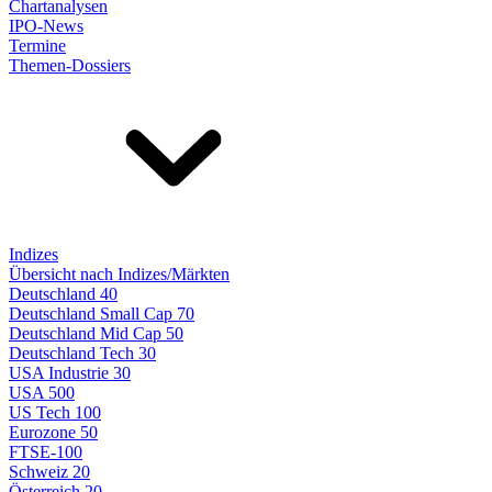
Chartanalysen
IPO-News
Termine
Themen-Dossiers
Indizes
Übersicht nach Indizes/Märkten
Deutschland 40
Deutschland Small Cap 70
Deutschland Mid Cap 50
Deutschland Tech 30
USA Industrie 30
USA 500
US Tech 100
Eurozone 50
FTSE-100
Schweiz 20
Österreich 20