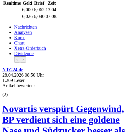
Realtime
Geld
Brief
Zeit
6,000
6,062
13:04
6,026
6,040
07.08.
Nachrichten
Analysen
Kurse
Chart
Xetra-Orderbuch
Dividende
‹
›
NTG24.de
28.04.2026 08:50 Uhr
1.269 Leser
Artikel bewerten:
(
2
)
Novartis verspürt Gegenwind,
BP verdient sich eine goldene
Nase und Südzucker besser als