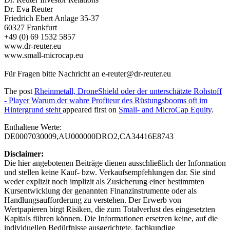
Dr. Eva Reuter
Friedrich Ebert Anlage 35-37
60327 Frankfurt
+49 (0) 69 1532 5857
www.dr-reuter.eu
www.small-microcap.eu
Für Fragen bitte Nachricht an
e-reuter@dr-reuter.eu
The post
Rheinmetall, DroneShield oder der unterschätzte Rohstoff
- Player Warum der wahre Profiteur des Rüstungsbooms oft im
Hintergrund steht
appeared first on
Small- and MicroCap Equity
.
Enthaltene Werte:
DE0007030009,AU000000DRO2,CA34416E8743
Disclaimer:
Die hier angebotenen Beiträge dienen ausschließlich der Information
und stellen keine Kauf- bzw. Verkaufsempfehlungen dar. Sie sind
weder explizit noch implizit als Zusicherung einer bestimmten
Kursentwicklung der genannten Finanzinstrumente oder als
Handlungsaufforderung zu verstehen. Der Erwerb von
Wertpapieren birgt Risiken, die zum Totalverlust des eingesetzten
Kapitals führen können. Die Informationen ersetzen keine, auf die
individuellen Bedürfnisse ausgerichtete, fachkundige