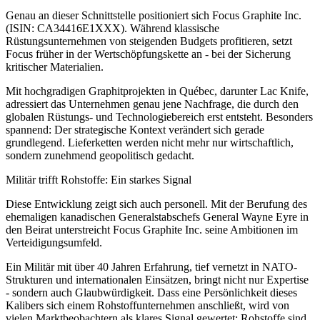
Genau an dieser Schnittstelle positioniert sich Focus Graphite Inc.
(ISIN: CA34416E1XXX). Während klassische
Rüstungsunternehmen von steigenden Budgets profitieren, setzt
Focus früher in der Wertschöpfungskette an - bei der Sicherung
kritischer Materialien.
Mit hochgradigen Graphitprojekten in Québec, darunter Lac Knife,
adressiert das Unternehmen genau jene Nachfrage, die durch den
globalen Rüstungs- und Technologiebereich erst entsteht. Besonders
spannend: Der strategische Kontext verändert sich gerade
grundlegend. Lieferketten werden nicht mehr nur wirtschaftlich,
sondern zunehmend geopolitisch gedacht.
Militär trifft Rohstoffe: Ein starkes Signal
Diese Entwicklung zeigt sich auch personell. Mit der Berufung des
ehemaligen kanadischen Generalstabschefs General Wayne Eyre in
den Beirat unterstreicht Focus Graphite Inc. seine Ambitionen im
Verteidigungsumfeld.
Ein Militär mit über 40 Jahren Erfahrung, tief vernetzt in NATO-
Strukturen und internationalen Einsätzen, bringt nicht nur Expertise
- sondern auch Glaubwürdigkeit. Dass eine Persönlichkeit dieses
Kalibers sich einem Rohstoffunternehmen anschließt, wird von
vielen Marktbeobachtern als klares Signal gewertet: Rohstoffe sind