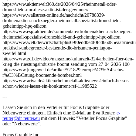
https://www.aktienwelt360.de/2026/04/25/rheinmetall-oder-
droneshield-nur-diese-aktie-ist-der-gewinner/
https://www.wallstreet-online.de/nachricht/20788339-
drohnenaktien-nachzuegler-rheinmetall-spezialist-droneshield-
geheimtipp-hpq-silicon
https://www.esg-aktien.de/kommentare/drohnenaktien-nachzuegler-
rheinmetall-spezialist-droneshield-und-geheimtipp-hpq-silicon
https://www.welt.de/wirtschaft/plus69f0edd0e4f0fcd66d85eaaf/ruestu
praktisch-unbegrenzte-bestaende-die-brisanten-pentagon-
zweifel.html
https://www.zdf.de/video/magazine/kulturzeit-324/arbeiten-fuer-den-
krieg-die-ruestungsindustrie-boomt-sendung-vom-27-04-2026-100
https://www.jungewelt.de/artikel/521829.europ%C3%A4ische-
r%C3%BCstung-boomende-bomber.html
https://www.ariva.de/aktien/rheinmetall-aktie/news/einfach-besser-
schon-wieder-laesst-ein-konkurrent-rsf-11985522
---
Lassen Sie sich in den Verteiler für Focus Graphite oder
Nebenwerte eintragen. Einfach eine E-Mail an Eva Reuter:
e-
reuter@dr-reuter.eu
mit dem Hinweis: "Verteiler Focus Graphite"
oder "Nebenwerte".
Focus Graphite Inc.