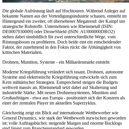
Die globale Aufrüstung läuft auf Hochtouren. Während Anleger auf
bekannte Namen aus der Verteidigungsindustrie schauen, entsteht im
Hintergrund ein zweiter, oft übersehener Megatrend: der Kampf um
strategische Rohstoffe. Unternehmen wie Rheinmetall (ISIN:
DE0007030009) oder DroneShield (ISIN: AU000000DRO2)
stehen dabei sinnbildlich für zwei unterschiedliche Wege, vom
Rüstungsboom zu profitieren. Doch beide eint ein entscheidender
Faktor, der zunehmend in den Fokus rückt: die Abhängigkeit von
kritischen Materialien.
Drohnen, Munition, Systeme - ein Milliardenmarkt entsteht
Moderne Kriegsführung verändert sich rasant. Drohnen, autonome
Systeme und elektronische Kriegsführung entwickeln sich zum
Kern militärischer Strategien. Entsprechend steigen die Budgets
weltweit massiv an. Rheinmetall setzt dabei auf Skalierung und
industrielle Stärke. Mit neuen Drohnensystemen, Munition und
Großaufträgen - etwa aus Europa - positioniert sich der Konzern als
einer der zentralen Player im aktuellen Superzyklus.
Gleichzeitig zeigt ein Blick auf internationale Wettbewerber wie
General Dynamics, wie stark der Wettbewerb inzwischen geworden
ist: volle Auftragsbücher, steigende Margen und enorme Backlogs
sind längst zum Branchenstandard geworden.