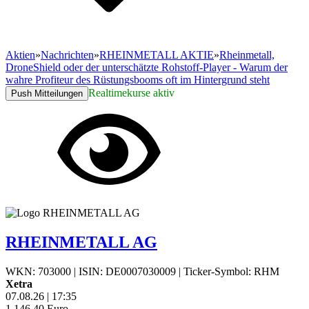
Aktien
»
Nachrichten
»
RHEINMETALL AKTIE
»
Rheinmetall,
DroneShield oder der unterschätzte Rohstoff-Player - Warum der
wahre Profiteur des Rüstungsbooms oft im Hintergrund steht
Realtimekurse aktiv
Push Mitteilungen
RHEINMETALL AG
WKN: 703000
|
ISIN: DE0007030009
|
Ticker-Symbol: RHM
Xetra
07.08.26
|
17:35
1.146,40
Euro