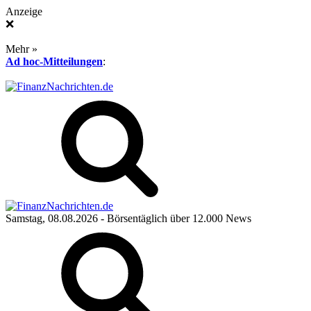
Anzeige
❌
Mehr »
Ad hoc-Mitteilungen
:
Samstag, 08.08.2026
- Börsentäglich über 12.000 News