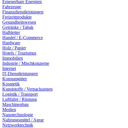
Erneuerbare Energien
Fahrzeuge
Finanzdienstleistungen
Freizeitprodukte
Gesundheitswesen
Getränke / Tabak
Halbleiter
Handel / E-Commerce
Hardware
Holz / Papier
Hotels / Tourismus
Immobilien
Industrie / Mischkonzerne
Internet
IT-Dienstleistungen
Konsumgüter
Kosmetik
Kunststoffe / Verpackungen
Logistik / Transport
Luftfahrt / Rüstung
Maschinenbau
Medien
Nanotechnologie
Nahrungsmittel / Agrar
Netzwerktechnik