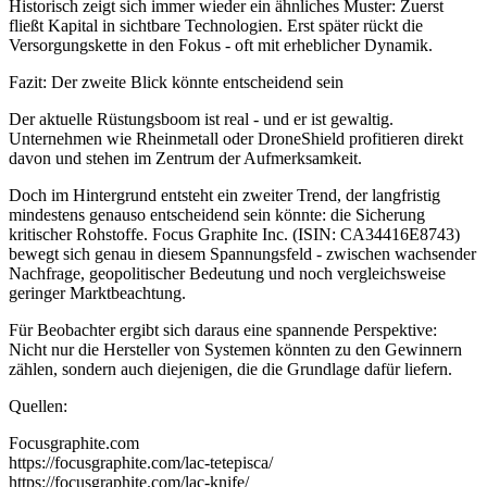
Historisch zeigt sich immer wieder ein ähnliches Muster: Zuerst
fließt Kapital in sichtbare Technologien. Erst später rückt die
Versorgungskette in den Fokus - oft mit erheblicher Dynamik.
Fazit: Der zweite Blick könnte entscheidend sein
Der aktuelle Rüstungsboom ist real - und er ist gewaltig.
Unternehmen wie Rheinmetall oder DroneShield profitieren direkt
davon und stehen im Zentrum der Aufmerksamkeit.
Doch im Hintergrund entsteht ein zweiter Trend, der langfristig
mindestens genauso entscheidend sein könnte: die Sicherung
kritischer Rohstoffe. Focus Graphite Inc. (ISIN: CA34416E8743)
bewegt sich genau in diesem Spannungsfeld - zwischen wachsender
Nachfrage, geopolitischer Bedeutung und noch vergleichsweise
geringer Marktbeachtung.
Für Beobachter ergibt sich daraus eine spannende Perspektive:
Nicht nur die Hersteller von Systemen könnten zu den Gewinnern
zählen, sondern auch diejenigen, die die Grundlage dafür liefern.
Quellen:
Focusgraphite.com
https://focusgraphite.com/lac-tetepisca/
https://focusgraphite.com/lac-knife/