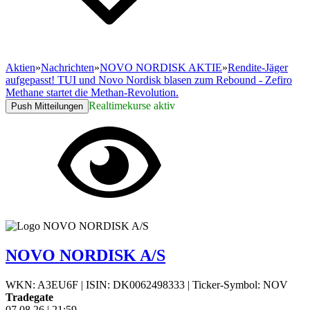
Aktien
»
Nachrichten
»
NOVO NORDISK AKTIE
»
Rendite-Jäger
aufgepasst! TUI und Novo Nordisk blasen zum Rebound - Zefiro
Methane startet die Methan-Revolution.
Realtimekurse aktiv
Push Mitteilungen
NOVO NORDISK A/S
WKN: A3EU6F
|
ISIN: DK0062498333
|
Ticker-Symbol: NOV
Tradegate
07.08.26
|
21:59