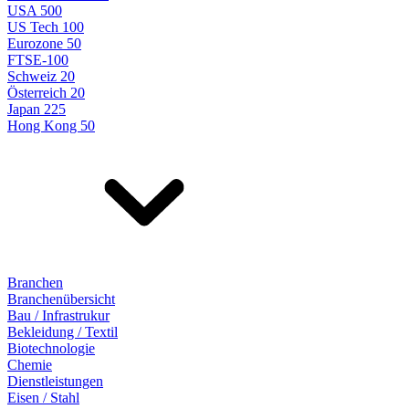
USA 500
US Tech 100
Eurozone 50
FTSE-100
Schweiz 20
Österreich 20
Japan 225
Hong Kong 50
Branchen
Branchenübersicht
Bau / Infrastrukur
Bekleidung / Textil
Biotechnologie
Chemie
Dienstleistungen
Eisen / Stahl