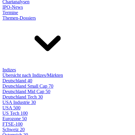
Chartanalysen
IPO-News
Termine
Themen-Dossiers
Indizes
Übersicht nach Indizes/Märkten
Deutschland 40
Deutschland Small Cap 70
Deutschland Mid Cap 50
Deutschland Tech 30
USA Industrie 30
USA 500
US Tech 100
Eurozone 50
FTSE-100
Schweiz 20
Österreich 20