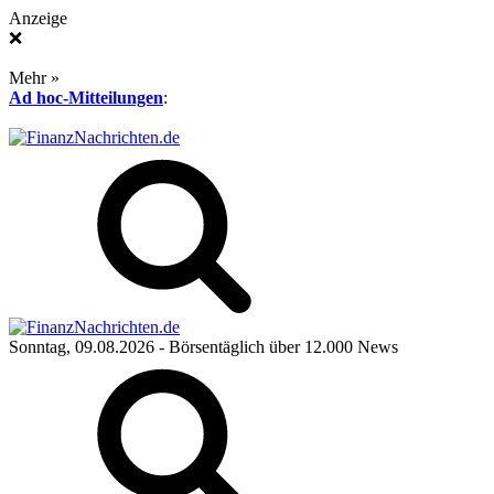
Anzeige
❌
Mehr »
Ad hoc-Mitteilungen
:
Sonntag, 09.08.2026
- Börsentäglich über 12.000 News