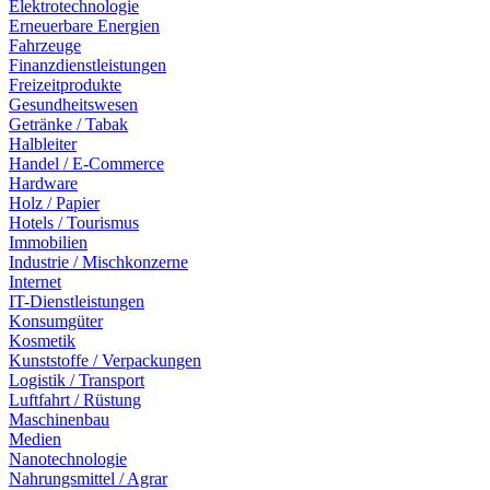
Elektrotechnologie
Erneuerbare Energien
Fahrzeuge
Finanzdienstleistungen
Freizeitprodukte
Gesundheitswesen
Getränke / Tabak
Halbleiter
Handel / E-Commerce
Hardware
Holz / Papier
Hotels / Tourismus
Immobilien
Industrie / Mischkonzerne
Internet
IT-Dienstleistungen
Konsumgüter
Kosmetik
Kunststoffe / Verpackungen
Logistik / Transport
Luftfahrt / Rüstung
Maschinenbau
Medien
Nanotechnologie
Nahrungsmittel / Agrar