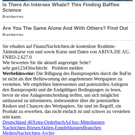
Sie erhalten auf FinanzNachrichten.de kostenlose Realtime-
Aktienkurse von
und
sowie Kurse und Daten von
ARIVA.DE AG
.
FNRD-2.627.0
Wie bewerten Sie die aktuell angezeigte Seite?
sehr gut
1
2
3
4
5
6
schlecht
Problem melden
Werbehinweise:
Die Billigung des Basisprospekts durch die BaFin
ist nicht als ihre Befürwortung der angebotenen Wertpapiere zu
verstehen. Wir empfehlen Interessenten und potenziellen Anlegern
den Basisprospekt und die Endgültigen Bedingungen zu lesen,
bevor sie eine Anlageentscheidung treffen, um sich möglichst
umfassend zu informieren, insbesondere über die potenziellen
Risiken und Chancen des Wertpapiers. Sie sind im Begriff, ein
Produkt zu erwerben, das nicht einfach ist und schwer zu verstehen
sein kann.
Deutschland 40
Xetra-Orderbuch
Ad hoc-Mitteilungen
Nachrichten Börsen
Aktien-Empfehlungen
Branchen
Medien
Nachrichten-Archiv