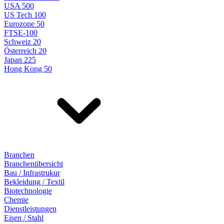
USA 500
US Tech 100
Eurozone 50
FTSE-100
Schweiz 20
Österreich 20
Japan 225
Hong Kong 50
Branchen
Branchenübersicht
Bau / Infrastrukur
Bekleidung / Textil
Biotechnologie
Chemie
Dienstleistungen
Eisen / Stahl