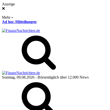
Anzeige
❌
Mehr »
Ad hoc-Mitteilungen
:
Sonntag, 09.08.2026
- Börsentäglich über 12.000 News