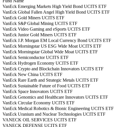
Fund Name
VanEck Emerging Markets High Yield Bond UCITS ETF
VanEck Global Fallen Angel High Yield Bond UCITS ETF
VanEck Gold Miners UCITS ETF
VanEck S&P Global Mining UCITS ETF
VanEck Video Gaming and eSports UCITS ETF
VanEck Junior Gold Miners UCITS ETF
VanEck J.P. Morgan EM Local Currency Bond UCITS ETF
VanEck Morningstar US ESG Wide Moat UCITS ETF
VanEck Morningstar Global Wide Moat UCITS ETF
VanEck Semiconductor UCITS ETF
VanEck Hydrogen Economy UCITS ETF
VanEck Crypto and Blockchain Innovators UCITS ETF
VanEck New China UCITS ETF
VanEck Rare Earth and Strategic Metals UCITS ETF
VanEck Sustainable Future of Food UCITS ETF
VanEck Space Innovators UCITS ETF
VanEck Genomics and Healthcare Innovators UCITS ETF
VanEck Circular Economy UCITS ETF
VanEck Medical Robotics & Bionic Engineering UCITS ETF
VanEck Uranium and Nuclear Technologies UCITS ETF
VANECK OIL SERVICES UCITS ETF
VANECK DEFENSE UCITS ETF