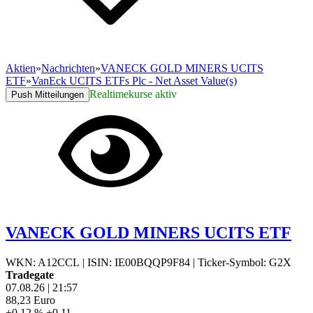
Aktien
»
Nachrichten
»
VANECK GOLD MINERS UCITS
ETF
»
VanEck UCITS ETFs Plc - Net Asset Value(s)
Realtimekurse aktiv
Push Mitteilungen
VANECK GOLD MINERS UCITS ETF
WKN: A12CCL
|
ISIN: IE00BQQP9F84
|
Ticker-Symbol: G2X
Tradegate
07.08.26
|
21:57
88,23
Euro
+0,12 %
+0,11