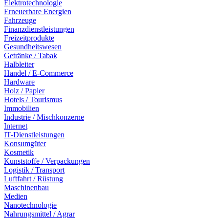
Elektrotechnologie
Erneuerbare Energien
Fahrzeuge
Finanzdienstleistungen
Freizeitprodukte
Gesundheitswesen
Getränke / Tabak
Halbleiter
Handel / E-Commerce
Hardware
Holz / Papier
Hotels / Tourismus
Immobilien
Industrie / Mischkonzerne
Internet
IT-Dienstleistungen
Konsumgüter
Kosmetik
Kunststoffe / Verpackungen
Logistik / Transport
Luftfahrt / Rüstung
Maschinenbau
Medien
Nanotechnologie
Nahrungsmittel / Agrar