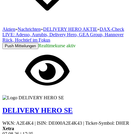
Aktien
»
Nachrichten
»
DELIVERY HERO AKTIE
»
DAX-Check
LIVE: Adesso, Aurubis, Delivery Hero, GEA Group, Hannover
Rück, Hochtief im Fokus
Realtimekurse aktiv
Push Mitteilungen
DELIVERY HERO SE
WKN: A2E4K4
|
ISIN: DE000A2E4K43
|
Ticker-Symbol: DHER
Xetra
07.08.26
|
17:35