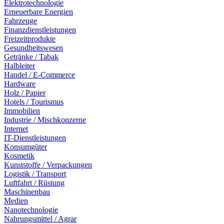
Elektrotechnologie
Erneuerbare Energien
Fahrzeuge
Finanzdienstleistungen
Freizeitprodukte
Gesundheitswesen
Getränke / Tabak
Halbleiter
Handel / E-Commerce
Hardware
Holz / Papier
Hotels / Tourismus
Immobilien
Industrie / Mischkonzerne
Internet
IT-Dienstleistungen
Konsumgüter
Kosmetik
Kunststoffe / Verpackungen
Logistik / Transport
Luftfahrt / Rüstung
Maschinenbau
Medien
Nanotechnologie
Nahrungsmittel / Agrar