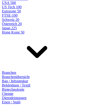
USA 500
US Tech 100
Eurozone 50
FTSE-100
Schweiz 20
Österreich 20
Japan 225
Hong Kong 50
Branchen
Branchenübersicht
Bau / Infrastrukur
Bekleidung / Textil
Biotechnologie
Chemie
Dienstleistungen
Eisen / Stahl