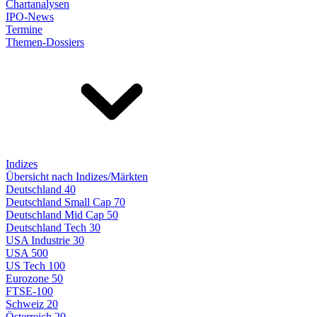
Chartanalysen
IPO-News
Termine
Themen-Dossiers
Indizes
Übersicht nach Indizes/Märkten
Deutschland 40
Deutschland Small Cap 70
Deutschland Mid Cap 50
Deutschland Tech 30
USA Industrie 30
USA 500
US Tech 100
Eurozone 50
FTSE-100
Schweiz 20
Österreich 20