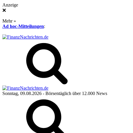
Anzeige
❌
Mehr »
Ad hoc-Mitteilungen
:
Sonntag, 09.08.2026
- Börsentäglich über 12.000 News