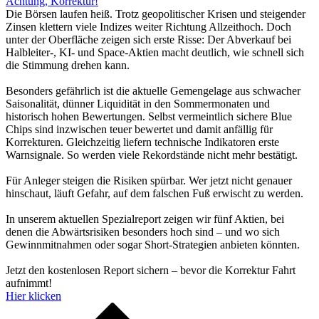
Achtung, Korrektur!
Die Börsen laufen heiß. Trotz geopolitischer Krisen und steigender
Zinsen klettern viele Indizes weiter Richtung Allzeithoch. Doch
unter der Oberfläche zeigen sich erste Risse: Der Abverkauf bei
Halbleiter-, KI- und Space-Aktien macht deutlich, wie schnell sich
die Stimmung drehen kann.
Besonders gefährlich ist die aktuelle Gemengelage aus schwacher
Saisonalität, dünner Liquidität in den Sommermonaten und
historisch hohen Bewertungen. Selbst vermeintlich sichere Blue
Chips sind inzwischen teuer bewertet und damit anfällig für
Korrekturen. Gleichzeitig liefern technische Indikatoren erste
Warnsignale. So werden viele Rekordstände nicht mehr bestätigt.
Für Anleger steigen die Risiken spürbar. Wer jetzt nicht genauer
hinschaut, läuft Gefahr, auf dem falschen Fuß erwischt zu werden.
In unserem aktuellen Spezialreport zeigen wir fünf Aktien, bei
denen die Abwärtsrisiken besonders hoch sind – und wo sich
Gewinnmitnahmen oder sogar Short-Strategien anbieten könnten.
Jetzt den kostenlosen Report sichern – bevor die Korrektur Fahrt
aufnimmt!
Hier klicken