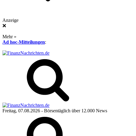
Anzeige
❌
Mehr »
Ad hoc-Mitteilungen
:
Freitag, 07.08.2026
- Börsentäglich über 12.000 News