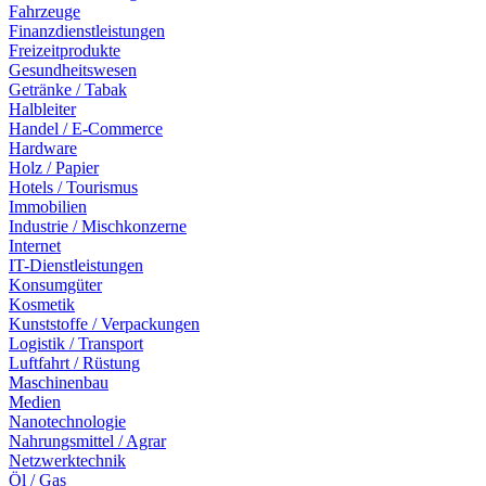
Fahrzeuge
Finanzdienstleistungen
Freizeitprodukte
Gesundheitswesen
Getränke / Tabak
Halbleiter
Handel / E-Commerce
Hardware
Holz / Papier
Hotels / Tourismus
Immobilien
Industrie / Mischkonzerne
Internet
IT-Dienstleistungen
Konsumgüter
Kosmetik
Kunststoffe / Verpackungen
Logistik / Transport
Luftfahrt / Rüstung
Maschinenbau
Medien
Nanotechnologie
Nahrungsmittel / Agrar
Netzwerktechnik
Öl / Gas