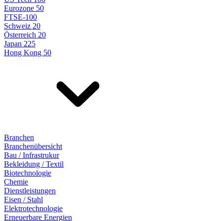
Eurozone 50
FTSE-100
Schweiz 20
Österreich 20
Japan 225
Hong Kong 50
Branchen
Branchenübersicht
Bau / Infrastrukur
Bekleidung / Textil
Biotechnologie
Chemie
Dienstleistungen
Eisen / Stahl
Elektrotechnologie
Erneuerbare Energien