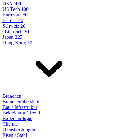
USA 500
US Tech 100
Eurozone 50
FTSE-100
Schweiz 20
Österreich 20
Japan 225
Hong Kong 50
Branchen
Branchenübersicht
Bau / Infrastrukur
Bekleidung / Textil
Biotechnologie
Chemie
Dienstleistungen
Eisen / Stahl