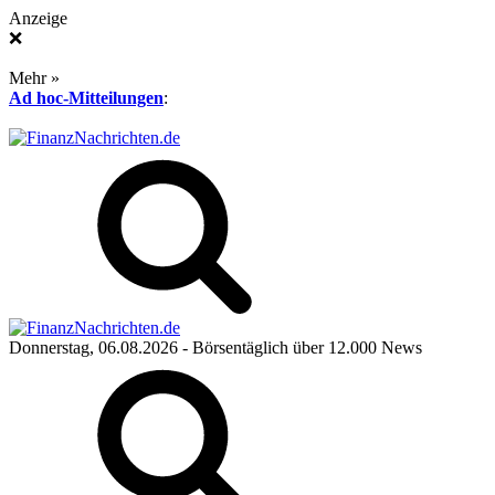
Anzeige
❌
Mehr »
Ad hoc-Mitteilungen
:
Donnerstag, 06.08.2026
- Börsentäglich über 12.000 News