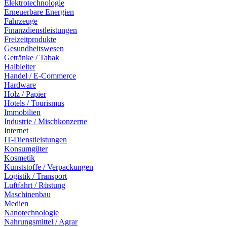
Elektrotechnologie
Erneuerbare Energien
Fahrzeuge
Finanzdienstleistungen
Freizeitprodukte
Gesundheitswesen
Getränke / Tabak
Halbleiter
Handel / E-Commerce
Hardware
Holz / Papier
Hotels / Tourismus
Immobilien
Industrie / Mischkonzerne
Internet
IT-Dienstleistungen
Konsumgüter
Kosmetik
Kunststoffe / Verpackungen
Logistik / Transport
Luftfahrt / Rüstung
Maschinenbau
Medien
Nanotechnologie
Nahrungsmittel / Agrar