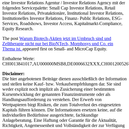
eine Investor Relations Agentur / Investor Relations Agency mit der
folgenden Servicepalette: Small Cap Investor Relations, Retail
Investor Relations, Privataktionäre, Institutional Investor Relations,
Institutionelles Investor Relations, Finanz- Public Relations, ESG-
Services, Roadshows, Investor Access, Kapitalmarkt-Compliance,
Equity Research.
The post
Warum Biotech-Aktien jetzt im Umbruch sind und
Zelltherapie nicht nur bei BioNTech, Morphosys und Co. ein
Thema ist.
appeared first on
Small- and MicroCap Equity
.
Enthaltene Werte:
CH0013841017,AU000000MSB8,DE0006632XXX,CH00120052
Disclaimer:
Die hier angebotenen Beiträge dienen ausschließlich der Information
und stellen keine Kauf- bzw. Verkaufsempfehlungen dar. Sie sind
weder explizit noch implizit als Zusicherung einer bestimmten
Kursentwicklung der genannten Finanzinstrumente oder als
Handlungsaufforderung zu verstehen. Der Erwerb von
Wertpapieren birgt Risiken, die zum Totalverlust des eingesetzten
Kapitals führen können. Die Informationen ersetzen keine, auf die
individuellen Bedürfnisse ausgerichtete, fachkundige
Anlageberatung. Eine Haftung oder Garantie für die Aktualität,
Richtigkeit, Angemessenheit und Vollständigkeit der zur Verfügung