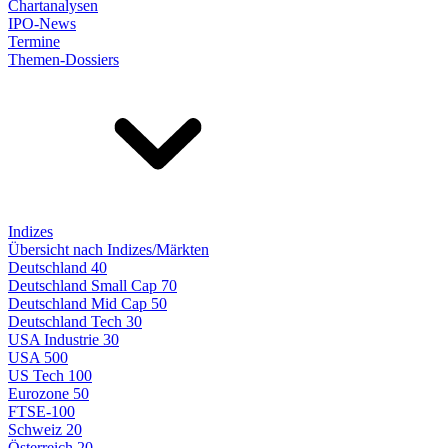
Chartanalysen
IPO-News
Termine
Themen-Dossiers
Indizes
Übersicht nach Indizes/Märkten
Deutschland 40
Deutschland Small Cap 70
Deutschland Mid Cap 50
Deutschland Tech 30
USA Industrie 30
USA 500
US Tech 100
Eurozone 50
FTSE-100
Schweiz 20
Österreich 20