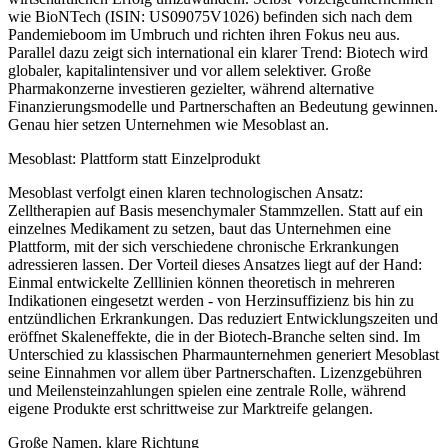
wie BioNTech (ISIN: US09075V1026) befinden sich nach dem
Pandemieboom im Umbruch und richten ihren Fokus neu aus.
Parallel dazu zeigt sich international ein klarer Trend: Biotech wird
globaler, kapitalintensiver und vor allem selektiver. Große
Pharmakonzerne investieren gezielter, während alternative
Finanzierungsmodelle und Partnerschaften an Bedeutung gewinnen.
Genau hier setzen Unternehmen wie Mesoblast an.
Mesoblast: Plattform statt Einzelprodukt
Mesoblast verfolgt einen klaren technologischen Ansatz:
Zelltherapien auf Basis mesenchymaler Stammzellen. Statt auf ein
einzelnes Medikament zu setzen, baut das Unternehmen eine
Plattform, mit der sich verschiedene chronische Erkrankungen
adressieren lassen. Der Vorteil dieses Ansatzes liegt auf der Hand:
Einmal entwickelte Zelllinien können theoretisch in mehreren
Indikationen eingesetzt werden - von Herzinsuffizienz bis hin zu
entzündlichen Erkrankungen. Das reduziert Entwicklungszeiten und
eröffnet Skaleneffekte, die in der Biotech-Branche selten sind. Im
Unterschied zu klassischen Pharmaunternehmen generiert Mesoblast
seine Einnahmen vor allem über Partnerschaften. Lizenzgebühren
und Meilensteinzahlungen spielen eine zentrale Rolle, während
eigene Produkte erst schrittweise zur Marktreife gelangen.
Große Namen, klare Richtung