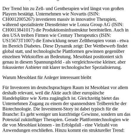
Der Trend hin zu Zell- und Gentherapien wird längst von großen
Playern bestätigt. Unternehmen wie Novartis (ISIN:
CH0012005267) investieren massiv in innovative Therapien,
während spezialisierte Dienstleister wie Lonza Group AG (ISIN:
CH0013841017) die Produktionsinfrastruktur bereitstellen. Auch in
den USA treiben Firmen wie Century Therapeutics (ISIN:
US15673T1007) die Entwicklung neuer Zelltherapien voran - etwa
im Bereich Diabetes. Diese Dynamik zeigt: Der Wettbewerb findet
global statt, und technologische Plattformen gewinnen gegenüber
einzelnen Wirkstoffen an Bedeutung. Mesoblast positioniert sich
genau in diesem Spannungsfeld - als vergleichsweise kleiner, aber
fokussierter Anbieter mit klarer technologischer Spezialisierung.
Warum Mesoblast für Anleger interessant bleibt
Für Investoren im deutschsprachigen Raum ist Mesoblast vor allem
deshalb relevant, weil die Aktie auch über europäische
Handelsplätze wie Xetra zugänglich ist. Gleichzeitig bietet das
Unternehmen Zugang zu einem der spannendsten Teilbereiche der
Biotechnologie. Die Investment-Story ist dabei typisch für die
Branche: Es geht weniger um kurzfristige Gewinne, sondern um das
Potenzial zukünftiger Therapien. Gerade Plattformtechnologien wie
die von Mesoblast können - im Erfolgsfall - eine Vielzahl von
Anwendungen erschließen. Hinzu kommt ein struktureller Trend: