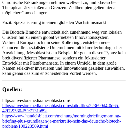
Chronische Erkrankungen nehmen weltweit zu, und klassische
Therapieansätze stoßen an Grenzen. Zelltherapien gelten hier als
möglicher Gamechanger.
Fazit: Spezialisierung in einem globalen Wachstumsmarkt
Die Biotech-Branche entwickelt sich zunehmend weg von lokalen
Clustern hin zu einem global vernetzten Innovationssystem.
Während Europa noch um seine Rolle ringt, entstehen neue
Chancen für spezialisierte Unternehmen mit klarer technologischer
Ausrichtung. Mesoblast ist ein Beispiel für genau diesen Typus: kein
breit diversifizierter Pharmariese, sondern ein fokussierter
Entwickler mit Plattformansatz. In einem Umfeld, in dem große
Namen selektiver investieren und Innovationen gezielter auswählen,
kann genau das zum entscheidenden Vorteil werden.
Quellen:
https://investorsmedia.mesoblast.com/
https://investorsmedia.mesoblast.com/static-files/223699d4-0d65-
42f7-9530-f5fe7131a89a
https://www.handelsblatt.com/meinung/morningbriefing/morning-
briefing-plus-grundlagen-ja-marktreife-nein-das-deutsche-biotech-
problem/100223509.html