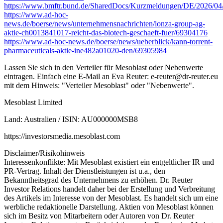
https://www.bmftr.bund.de/SharedDocs/Kurzmeldungen/DE/2026/04/b
https://www.ad-hoc-
news.de/boerse/news/unternehmensnachrichten/lonza-group-ag-
aktie-ch0013841017-reicht-das-biotech-geschaeft-fuer/69304176
https://www.ad-hoc-news.de/boerse/news/ueberblick/kann-torrent-
pharmaceuticals-aktie-ine482a01020-den/69305984
Lassen Sie sich in den Verteiler für Mesoblast oder Nebenwerte
eintragen. Einfach eine E-Mail an Eva Reuter:
e-reuter@dr-reuter.eu
mit dem Hinweis: "Verteiler Mesoblast" oder "Nebenwerte".
Mesoblast Limited
Land: Australien / ISIN: AU000000MSB8
https://investorsmedia.mesoblast.com
Disclaimer/Risikohinweis
Interessenkonflikte: Mit Mesoblast existiert ein entgeltlicher IR und
PR-Vertrag. Inhalt der Dienstleistungen ist u.a., den
Bekanntheitsgrad des Unternehmens zu erhöhen. Dr. Reuter
Investor Relations handelt daher bei der Erstellung und Verbreitung
des Artikels im Interesse von der Mesoblast. Es handelt sich um eine
werbliche redaktionelle Darstellung. Aktien von Mesoblast können
sich im Besitz von Mitarbeitern oder Autoren von Dr. Reuter