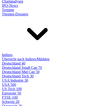
Chartanalysen
IPO-News
Termine
Themen-Dossiers
Indizes
Übersicht nach Indizes/Märkten
Deutschland 40
Deutschland Small Cap 70
Deutschland Mid Cap 50
Deutschland Tech 30
USA Industrie 30
USA 500
US Tech 100
Eurozone 50
FTSE-100
Schweiz 20
Österreich 20