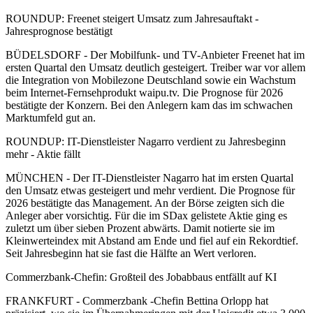
ROUNDUP: Freenet steigert Umsatz zum Jahresauftakt -
Jahresprognose bestätigt
BÜDELSDORF - Der Mobilfunk- und TV-Anbieter Freenet hat im
ersten Quartal den Umsatz deutlich gesteigert. Treiber war vor allem
die Integration von Mobilezone Deutschland sowie ein Wachstum
beim Internet-Fernsehprodukt waipu.tv. Die Prognose für 2026
bestätigte der Konzern. Bei den Anlegern kam das im schwachen
Marktumfeld gut an.
ROUNDUP: IT-Dienstleister Nagarro verdient zu Jahresbeginn
mehr - Aktie fällt
MÜNCHEN - Der IT-Dienstleister Nagarro hat im ersten Quartal
den Umsatz etwas gesteigert und mehr verdient. Die Prognose für
2026 bestätigte das Management. An der Börse zeigten sich die
Anleger aber vorsichtig. Für die im SDax gelistete Aktie ging es
zuletzt um über sieben Prozent abwärts. Damit notierte sie im
Kleinwerteindex mit Abstand am Ende und fiel auf ein Rekordtief.
Seit Jahresbeginn hat sie fast die Hälfte an Wert verloren.
Commerzbank-Chefin: Großteil des Jobabbaus entfällt auf KI
FRANKFURT - Commerzbank -Chefin Bettina Orlopp hat