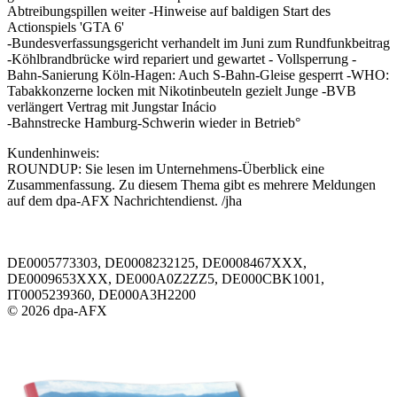
Abtreibungspillen weiter -Hinweise auf baldigen Start des
Actionspiels 'GTA 6'
-Bundesverfassungsgericht verhandelt im Juni zum Rundfunkbeitrag
-Köhlbrandbrücke wird repariert und gewartet - Vollsperrung -
Bahn-Sanierung Köln-Hagen: Auch S-Bahn-Gleise gesperrt -WHO:
Tabakkonzerne locken mit Nikotinbeuteln gezielt Junge -BVB
verlängert Vertrag mit Jungstar Inácio
-Bahnstrecke Hamburg-Schwerin wieder in Betrieb°
Kundenhinweis:
ROUNDUP: Sie lesen im Unternehmens-Überblick eine
Zusammenfassung. Zu diesem Thema gibt es mehrere Meldungen
auf dem dpa-AFX Nachrichtendienst. /jha
DE0005773303, DE0008232125, DE0008467XXX,
DE0009653XXX, DE000A0Z2ZZ5, DE000CBK1001,
IT0005239360, DE000A3H2200
© 2026 dpa-AFX