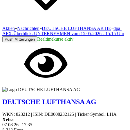
Aktien
»
Nachrichten
»
DEUTSCHE LUFTHANSA AKTIE
»
dpa-
AFX-Überblick: UNTERNEHMEN vom 15.05.2026 - 15.15 Uhr
Realtimekurse aktiv
Push Mitteilungen
DEUTSCHE LUFTHANSA AG
WKN: 823212
|
ISIN: DE0008232125
|
Ticker-Symbol: LHA
Xetra
07.08.26
|
17:35
8,342
Euro