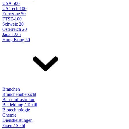
USA 500
US Tech 100
Eurozone 50
FTSE-100
Schweiz 20
Österreich 20
Japan 225
Hong Kong 50
Branchen
Branchenübersicht
Bau / Infrastrukur
Bekleidung / Textil
Biotechnologie
Chemie
Dienstleistungen
Eisen / Stahl