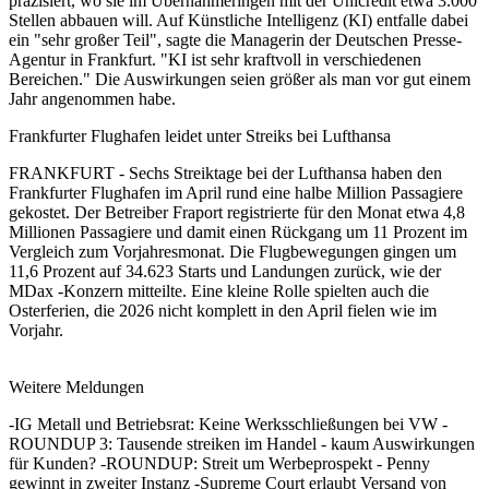
präzisiert, wo sie im Übernahmeringen mit der Unicredit etwa 3.000
Stellen abbauen will. Auf Künstliche Intelligenz (KI) entfalle dabei
ein "sehr großer Teil", sagte die Managerin der Deutschen Presse-
Agentur in Frankfurt. "KI ist sehr kraftvoll in verschiedenen
Bereichen." Die Auswirkungen seien größer als man vor gut einem
Jahr angenommen habe.
Frankfurter Flughafen leidet unter Streiks bei Lufthansa
FRANKFURT - Sechs Streiktage bei der Lufthansa haben den
Frankfurter Flughafen im April rund eine halbe Million Passagiere
gekostet. Der Betreiber Fraport registrierte für den Monat etwa 4,8
Millionen Passagiere und damit einen Rückgang um 11 Prozent im
Vergleich zum Vorjahresmonat. Die Flugbewegungen gingen um
11,6 Prozent auf 34.623 Starts und Landungen zurück, wie der
MDax -Konzern mitteilte. Eine kleine Rolle spielten auch die
Osterferien, die 2026 nicht komplett in den April fielen wie im
Vorjahr.
Weitere Meldungen
-IG Metall und Betriebsrat: Keine Werksschließungen bei VW -
ROUNDUP 3: Tausende streiken im Handel - kaum Auswirkungen
für Kunden? -ROUNDUP: Streit um Werbeprospekt - Penny
gewinnt in zweiter Instanz -Supreme Court erlaubt Versand von