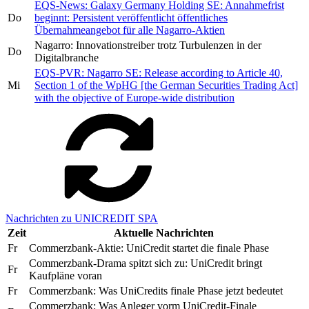
EQS-News: Galaxy Germany Holding SE: Annahmefrist
Do
beginnt: Persistent veröffentlicht öffentliches
Übernahmeangebot für alle Nagarro-Aktien
Nagarro: Innovationstreiber trotz Turbulenzen in der
Do
Digitalbranche
EQS-PVR: Nagarro SE: Release according to Article 40,
Mi
Section 1 of the WpHG [the German Securities Trading Act]
with the objective of Europe-wide distribution
Nachrichten zu UNICREDIT SPA
Zeit
Aktuelle Nachrichten
Fr
Commerzbank-Aktie: UniCredit startet die finale Phase
Commerzbank-Drama spitzt sich zu: UniCredit bringt
Fr
Kaufpläne voran
Fr
Commerzbank: Was UniCredits finale Phase jetzt bedeutet
Commerzbank: Was Anleger vorm UniCredit-Finale