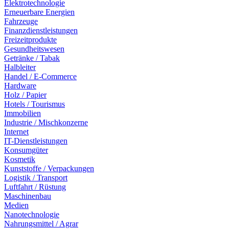
Elektrotechnologie
Erneuerbare Energien
Fahrzeuge
Finanzdienstleistungen
Freizeitprodukte
Gesundheitswesen
Getränke / Tabak
Halbleiter
Handel / E-Commerce
Hardware
Holz / Papier
Hotels / Tourismus
Immobilien
Industrie / Mischkonzerne
Internet
IT-Dienstleistungen
Konsumgüter
Kosmetik
Kunststoffe / Verpackungen
Logistik / Transport
Luftfahrt / Rüstung
Maschinenbau
Medien
Nanotechnologie
Nahrungsmittel / Agrar