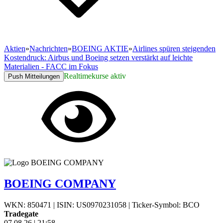
Aktien
»
Nachrichten
»
BOEING AKTIE
»
Airlines spüren steigenden
Kostendruck: Airbus und Boeing setzen verstärkt auf leichte
Materialien - FACC im Fokus
Realtimekurse aktiv
Push Mitteilungen
BOEING COMPANY
WKN: 850471
|
ISIN: US0970231058
|
Ticker-Symbol: BCO
Tradegate
07.08.26
|
21:58