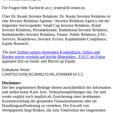
Für Fragen bitte Nachricht an
e_reuter@dr-reuter.eu
Über Dr. Reuter Investor Relations: Dr. Reuter Investor Relations ist
eine Investor Relations Agentur / Investor Relations Agency mit der
folgenden Servicepalette: Small Cap Investor Relations, Retail
Investor Relations, Privataktionäre, Institutional Investor Relations,
Institutionelles Investor Relations, Finanz- Public Relations, ESG-
Services, Roadshows, Investor Access, Kapitalmarkt-Compliance,
Equity Research.
The post
Airlines spüren steigenden Kostendruck: Airbus und
Boeing setzen verstärkt auf leichte Materialien - FACC im Fokus
appeared first on
Small- and MicroCap Equity
.
Enthaltene Werte:
US0970231058,NL0000235190,AT00000FACC2
Disclaimer:
Die hier angebotenen Beiträge dienen ausschließlich der Information
und stellen keine Kauf- bzw. Verkaufsempfehlungen dar. Sie sind
weder explizit noch implizit als Zusicherung einer bestimmten
Kursentwicklung der genannten Finanzinstrumente oder als
Handlungsaufforderung zu verstehen. Der Erwerb von
Wertpapieren birgt Risiken, die zum Totalverlust des eingesetzten