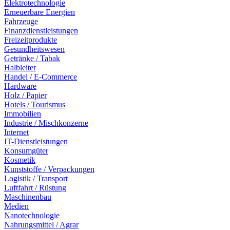
Elektrotechnologie
Erneuerbare Energien
Fahrzeuge
Finanzdienstleistungen
Freizeitprodukte
Gesundheitswesen
Getränke / Tabak
Halbleiter
Handel / E-Commerce
Hardware
Holz / Papier
Hotels / Tourismus
Immobilien
Industrie / Mischkonzerne
Internet
IT-Dienstleistungen
Konsumgüter
Kosmetik
Kunststoffe / Verpackungen
Logistik / Transport
Luftfahrt / Rüstung
Maschinenbau
Medien
Nanotechnologie
Nahrungsmittel / Agrar