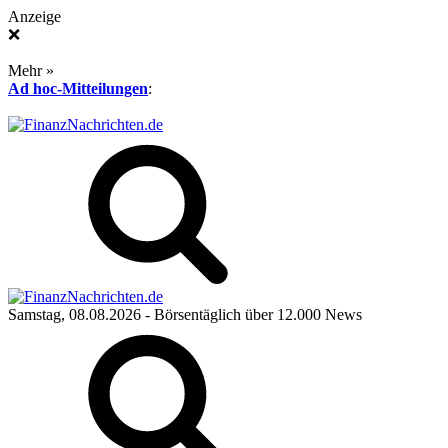
Anzeige
❌
Mehr »
Ad hoc-Mitteilungen
:
Samstag, 08.08.2026
- Börsentäglich über 12.000 News