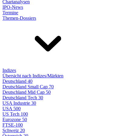
Chartanalysen
IPO-News
Termine
Themen-Dossiers
Indizes
Übersicht nach Indizes/Märkten
Deutschland 40
Deutschland Small Cap 70
Deutschland Mid Cap 50
Deutschland Tech 30
USA Industrie 30
USA 500
US Tech 100
Eurozone 50
FTSE-100
Schweiz 20
Österreich 20