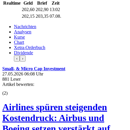
Realtime
Geld
Brief
Zeit
202,60
202,90
13:02
202,15
203,35
07.08.
Nachrichten
Analysen
Kurse
Chart
Xetra-Orderbuch
Dividende
‹
›
Small- & Micro Cap Investment
27.05.2026 06:08 Uhr
881 Leser
Artikel bewerten:
(
2
)
Airlines spüren steigenden
Kostendruck: Airbus und
Boeing setzen verstärkt auf