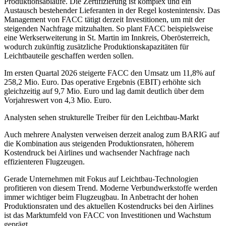
Produktionsabläufe. Die Zertifizierung ist komplex und ein
Austausch bestehender Lieferanten in der Regel kostenintensiv. Das
Management von FACC tätigt derzeit Investitionen, um mit der
steigenden Nachfrage mitzuhalten. So plant FACC beispielsweise
eine Werkserweiterung in St. Martin im Innkreis, Oberösterreich,
wodurch zukünftig zusätzliche Produktionskapazitäten für
Leichtbauteile geschaffen werden sollen.
Im ersten Quartal 2026 steigerte FACC den Umsatz um 11,8% auf
258,2 Mio. Euro. Das operative Ergebnis (EBIT) erhöhte sich
gleichzeitig auf 9,7 Mio. Euro und lag damit deutlich über dem
Vorjahreswert von 4,3 Mio. Euro.
Analysten sehen strukturelle Treiber für den Leichtbau-Markt
Auch mehrere Analysten verweisen derzeit analog zum BARIG auf
die Kombination aus steigenden Produktionsraten, höherem
Kostendruck bei Airlines und wachsender Nachfrage nach
effizienteren Flugzeugen.
Gerade Unternehmen mit Fokus auf Leichtbau-Technologien
profitieren von diesem Trend. Moderne Verbundwerkstoffe werden
immer wichtiger beim Flugzeugbau. In Anbetracht der hohen
Produktionsraten und des aktuellen Kostendrucks bei den Airlines
ist das Marktumfeld von FACC von Investitionen und Wachstum
geprägt.