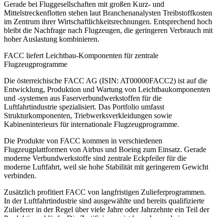
Gerade bei Fluggesellschaften mit großen Kurz- und
Mittelstreckenflotten stehen laut Branchenanalysten Treibstoffkosten
im Zentrum ihrer Wirtschaftlichkeitsrechnungen. Entsprechend hoch
bleibt die Nachfrage nach Flugzeugen, die geringeren Verbrauch mit
hoher Auslastung kombinieren.
FACC liefert Leichtbau-Komponenten für zentrale
Flugzeugprogramme
Die österreichische FACC AG (ISIN: AT00000FACC2) ist auf die
Entwicklung, Produktion und Wartung von Leichtbaukomponenten
und -systemen aus Faserverbundwerkstoffen für die
Luftfahrtindustrie spezialisiert. Das Portfolio umfasst
Strukturkomponenten, Triebwerksverkleidungen sowie
Kabineninterieurs für internationale Flugzeugprogramme.
Die Produkte von FACC kommen in verschiedenen
Flugzeugplattformen von Airbus und Boeing zum Einsatz. Gerade
moderne Verbundwerkstoffe sind zentrale Eckpfeiler für die
moderne Luftfahrt, weil sie hohe Stabilität mit geringerem Gewicht
verbinden.
Zusätzlich profitiert FACC von langfristigen Zulieferprogrammen.
In der Luftfahrtindustrie sind ausgewählte und bereits qualifizierte
Zulieferer in der Regel über viele Jahre oder Jahrzehnte ein Teil der