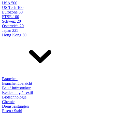
USA 500
US Tech 100
Eurozone 50
FTSE-100
Schweiz 20
Österreich 20
Japan 225
Hong Kong 50
Branchen
Branchenübersicht
Bau / Infrastrukur
Bekleidung / Textil
Biotechnologie
Chemie
Dienstleistungen
Eisen / Stahl