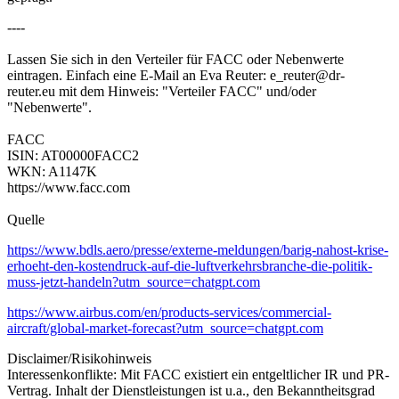
----
Lassen Sie sich in den Verteiler für FACC oder Nebenwerte
eintragen. Einfach eine E-Mail an Eva Reuter: e_reuter@dr-
reuter.eu mit dem Hinweis: "Verteiler FACC" und/oder
"Nebenwerte".
FACC
ISIN: AT00000FACC2
WKN: A1147K
https://www.facc.com
Quelle
https://www.bdls.aero/presse/externe-meldungen/barig-nahost-krise-
erhoeht-den-kostendruck-auf-die-luftverkehrsbranche-die-politik-
muss-jetzt-handeln?utm_source=chatgpt.com
https://www.airbus.com/en/products-services/commercial-
aircraft/global-market-forecast?utm_source=chatgpt.com
Disclaimer/Risikohinweis
Interessenkonflikte: Mit FACC existiert ein entgeltlicher IR und PR-
Vertrag. Inhalt der Dienstleistungen ist u.a., den Bekanntheitsgrad