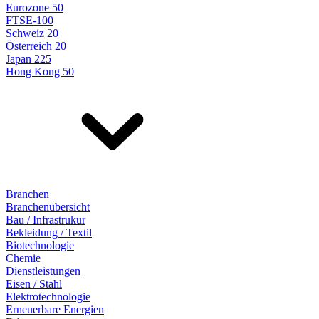
Eurozone 50
FTSE-100
Schweiz 20
Österreich 20
Japan 225
Hong Kong 50
Branchen
Branchenübersicht
Bau / Infrastrukur
Bekleidung / Textil
Biotechnologie
Chemie
Dienstleistungen
Eisen / Stahl
Elektrotechnologie
Erneuerbare Energien