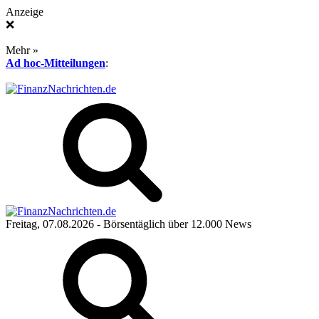
Anzeige
❌
Mehr »
Ad hoc-Mitteilungen
:
Freitag, 07.08.2026
- Börsentäglich über 12.000 News