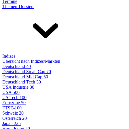
Termine
Themen-Dossiers
Indizes
Übersicht nach Indizes/Märkten
Deutschland 40
Deutschland Small Cap 70
Deutschland Mid Cap 50
Deutschland Tech 30
USA Industrie 30
USA 500
US Tech 100
Eurozone 50
FTSE-100
Schweiz 20
Österreich 20
Japan 225
Hong Kong 50