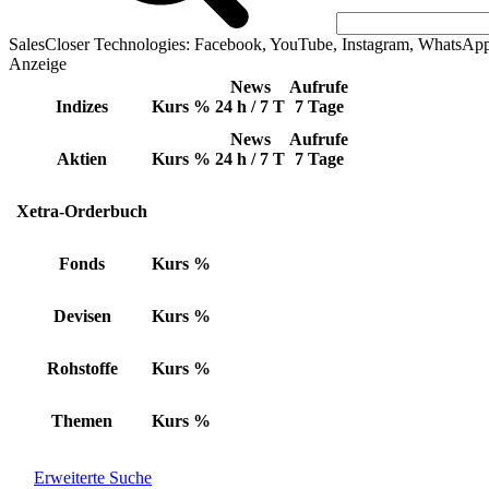
SalesCloser Technologies: Facebook, YouTube, Instagram, WhatsAp
Anzeige
News
Aufrufe
Indizes
Kurs
%
24 h / 7 T
7 Tage
News
Aufrufe
Aktien
Kurs
%
24 h / 7 T
7 Tage
Xetra-Orderbuch
Fonds
Kurs
%
Devisen
Kurs
%
Rohstoffe
Kurs
%
Themen
Kurs
%
Erweiterte Suche