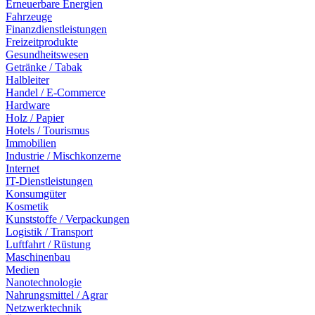
Erneuerbare Energien
Fahrzeuge
Finanzdienstleistungen
Freizeitprodukte
Gesundheitswesen
Getränke / Tabak
Halbleiter
Handel / E-Commerce
Hardware
Holz / Papier
Hotels / Tourismus
Immobilien
Industrie / Mischkonzerne
Internet
IT-Dienstleistungen
Konsumgüter
Kosmetik
Kunststoffe / Verpackungen
Logistik / Transport
Luftfahrt / Rüstung
Maschinenbau
Medien
Nanotechnologie
Nahrungsmittel / Agrar
Netzwerktechnik