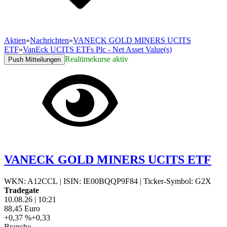
Aktien
»
Nachrichten
»
VANECK GOLD MINERS UCITS
ETF
»
VanEck UCITS ETFs Plc - Net Asset Value(s)
Realtimekurse aktiv
Push Mitteilungen
VANECK GOLD MINERS UCITS ETF
WKN: A12CCL
|
ISIN: IE00BQQP9F84
|
Ticker-Symbol: G2X
Tradegate
10.08.26
|
10:21
88,45
Euro
+0,37 %
+0,33
Branche