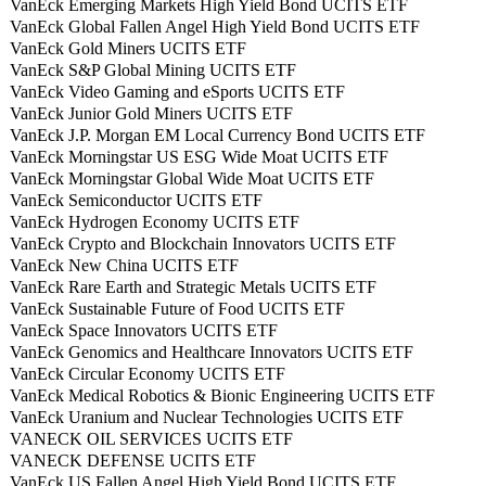
VanEck Emerging Markets High Yield Bond UCITS ETF
VanEck Global Fallen Angel High Yield Bond UCITS ETF
VanEck Gold Miners UCITS ETF
VanEck S&P Global Mining UCITS ETF
VanEck Video Gaming and eSports UCITS ETF
VanEck Junior Gold Miners UCITS ETF
VanEck J.P. Morgan EM Local Currency Bond UCITS ETF
VanEck Morningstar US ESG Wide Moat UCITS ETF
VanEck Morningstar Global Wide Moat UCITS ETF
VanEck Semiconductor UCITS ETF
VanEck Hydrogen Economy UCITS ETF
VanEck Crypto and Blockchain Innovators UCITS ETF
VanEck New China UCITS ETF
VanEck Rare Earth and Strategic Metals UCITS ETF
VanEck Sustainable Future of Food UCITS ETF
VanEck Space Innovators UCITS ETF
VanEck Genomics and Healthcare Innovators UCITS ETF
VanEck Circular Economy UCITS ETF
VanEck Medical Robotics & Bionic Engineering UCITS ETF
VanEck Uranium and Nuclear Technologies UCITS ETF
VANECK OIL SERVICES UCITS ETF
VANECK DEFENSE UCITS ETF
VanEck US Fallen Angel High Yield Bond UCITS ETF