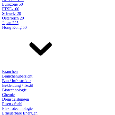
Eurozone 50
FTSE-100
Schweiz 20
Österreich 20
Japan 225
Hong Kong 50
Branchen
Branchenübersicht
Bau / Infrastrukur
Bekleidung / Textil
Biotechnologie
Chemie
Dienstleistungen
Eisen / Stahl
Elektrotechnologie
Erneuerbare Energien