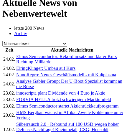
Aktuelle News von
Nebenwertewelt
letzte 200 News
Archiv
Zeit
Aktuelle Nachrichten
Elmos Semiconductor: Rekordumsatz und klarer Kurs
24.02.
Richtung Milliarde
24.02.
ElringKlinger: Umbau auf Kurs
24.02.
NanoRepro: Neues Geschäftsmodell - mit Kaltplasma
Analyse Gabler Group: Der U-Boot-Spezialist kommt an
24.02.
die Börse
23.02.
innoscripta plant Dividende von 4 Euro je Aktie
23.02.
FORVIA HELLA trotzt schwierigem Marktumfeld
23.02.
Elmos Semiconductor startet Aktienrückkaufprogramm
HMS Bergbau wächst in Afrika: Zweite Kohlemine unter
20.02.
Vertrag
Silberrausch 2.0 - Rebound auf 100 USD wegen hoher
12.02.
Defense-Nachfrage! Rheinmetall, CSG, Hensoldt,