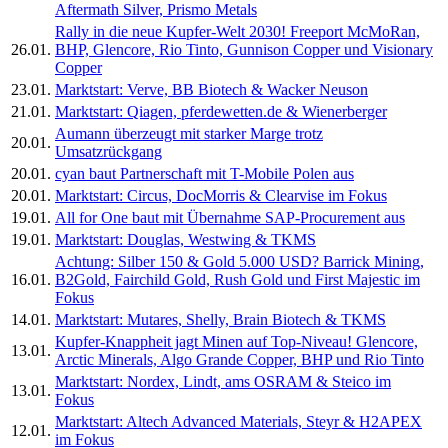
Aftermath Silver, Prismo Metals
Rally in die neue Kupfer-Welt 2030! Freeport McMoRan,
26.01.
BHP, Glencore, Rio Tinto, Gunnison Copper und Visionary
Copper
23.01.
Marktstart: Verve, BB Biotech & Wacker Neuson
21.01.
Marktstart: Qiagen, pferdewetten.de & Wienerberger
Aumann überzeugt mit starker Marge trotz
20.01.
Umsatzrückgang
20.01.
cyan baut Partnerschaft mit T-Mobile Polen aus
20.01.
Marktstart: Circus, DocMorris & Clearvise im Fokus
19.01.
All for One baut mit Übernahme SAP-Procurement aus
19.01.
Marktstart: Douglas, Westwing & TKMS
Achtung: Silber 150 & Gold 5.000 USD? Barrick Mining,
16.01.
B2Gold, Fairchild Gold, Rush Gold und First Majestic im
Fokus
14.01.
Marktstart: Mutares, Shelly, Brain Biotech & TKMS
Kupfer-Knappheit jagt Minen auf Top-Niveau! Glencore,
13.01.
Arctic Minerals, Algo Grande Copper, BHP und Rio Tinto
Marktstart: Nordex, Lindt, ams OSRAM & Steico im
13.01.
Fokus
Marktstart: Altech Advanced Materials, Steyr & H2APEX
12.01.
im Fokus