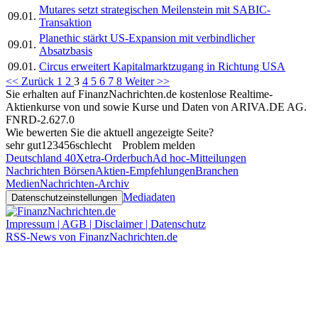
Mutares setzt strategischen Meilenstein mit SABIC-
09.01.
Transaktion
Planethic stärkt US-Expansion mit verbindlicher
09.01.
Absatzbasis
09.01.
Circus erweitert Kapitalmarktzugang in Richtung USA
<< Zurück
1
2
3
4
5
6
7
8
Weiter >>
Sie erhalten auf FinanzNachrichten.de kostenlose Realtime-
Aktienkurse von
und
sowie Kurse und Daten von
ARIVA.DE AG
.
FNRD-2.627.0
Wie bewerten Sie die aktuell angezeigte Seite?
sehr gut
1
2
3
4
5
6
schlecht
Problem melden
Deutschland 40
Xetra-Orderbuch
Ad hoc-Mitteilungen
Nachrichten Börsen
Aktien-Empfehlungen
Branchen
Medien
Nachrichten-Archiv
Mediadaten
Datenschutzeinstellungen
Impressum | AGB | Disclaimer | Datenschutz
RSS-News von FinanzNachrichten.de