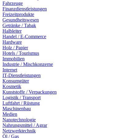
Fahrzeuge
Finanzdienstleistungen
Freizeitprodukte
Gesundheitswesen
Getränke / Tabak
Halbleiter
Handel / E-Commerce
Hardware
Holz / Papier
Hotels / Tourismus
Immobilien
Industrie / Mischkonzerne
Internet
IT-Dienstleistungen
Konsumgüter
Kosmetik
Kunststoffe / Verpackungen
Logistik / Transport
Luftfahrt / Rüstung
Maschinenbau
Medien
Nanotechnologie
Nahrungsmittel / Agrar
Netzwerktechnik
Öl / Gas