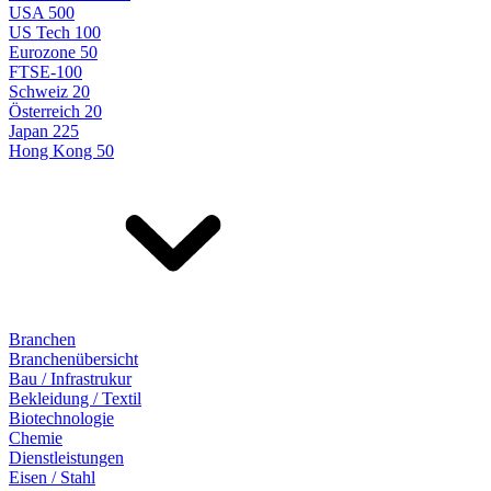
USA 500
US Tech 100
Eurozone 50
FTSE-100
Schweiz 20
Österreich 20
Japan 225
Hong Kong 50
Branchen
Branchenübersicht
Bau / Infrastrukur
Bekleidung / Textil
Biotechnologie
Chemie
Dienstleistungen
Eisen / Stahl