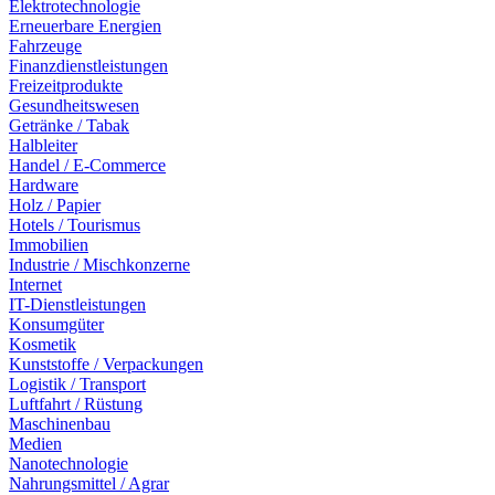
Elektrotechnologie
Erneuerbare Energien
Fahrzeuge
Finanzdienstleistungen
Freizeitprodukte
Gesundheitswesen
Getränke / Tabak
Halbleiter
Handel / E-Commerce
Hardware
Holz / Papier
Hotels / Tourismus
Immobilien
Industrie / Mischkonzerne
Internet
IT-Dienstleistungen
Konsumgüter
Kosmetik
Kunststoffe / Verpackungen
Logistik / Transport
Luftfahrt / Rüstung
Maschinenbau
Medien
Nanotechnologie
Nahrungsmittel / Agrar