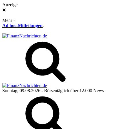
Anzeige
❌
Mehr »
Ad hoc-Mitteilungen
:
Sonntag, 09.08.2026
- Börsentäglich über 12.000 News