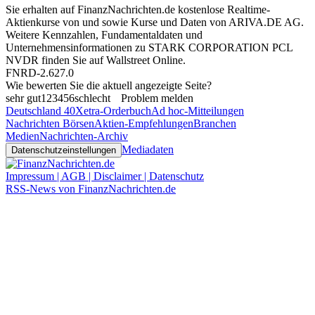
Sie erhalten auf FinanzNachrichten.de kostenlose Realtime-
Aktienkurse von
und
sowie Kurse und Daten von
ARIVA.DE AG
.
Weitere Kennzahlen, Fundamentaldaten und
Unternehmensinformationen zu STARK CORPORATION PCL
NVDR finden Sie auf
Wallstreet Online
.
FNRD-2.627.0
Wie bewerten Sie die aktuell angezeigte Seite?
sehr gut
1
2
3
4
5
6
schlecht
Problem melden
Deutschland 40
Xetra-Orderbuch
Ad hoc-Mitteilungen
Nachrichten Börsen
Aktien-Empfehlungen
Branchen
Medien
Nachrichten-Archiv
Mediadaten
Datenschutzeinstellungen
Impressum | AGB | Disclaimer | Datenschutz
RSS-News von FinanzNachrichten.de