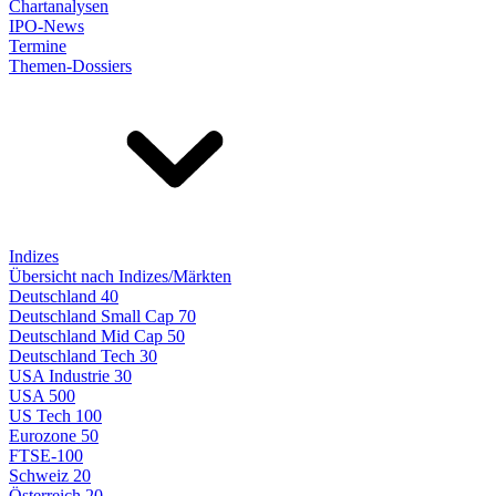
Chartanalysen
IPO-News
Termine
Themen-Dossiers
Indizes
Übersicht nach Indizes/Märkten
Deutschland 40
Deutschland Small Cap 70
Deutschland Mid Cap 50
Deutschland Tech 30
USA Industrie 30
USA 500
US Tech 100
Eurozone 50
FTSE-100
Schweiz 20
Österreich 20