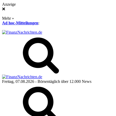
Anzeige
❌
Mehr »
Ad hoc-Mitteilungen
:
Freitag, 07.08.2026
- Börsentäglich über 12.000 News