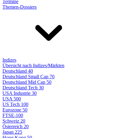
Termine
Themen-Dossiers
Indizes
Übersicht nach Indizes/Märkten
Deutschland 40
Deutschland Small Cap 70
Deutschland Mid Cap 50
Deutschland Tech 30
USA Industrie 30
USA 500
US Tech 100
Eurozone 50
FTSE-100
Schweiz 20
Österreich 20
Japan 225
Hong Kong 50