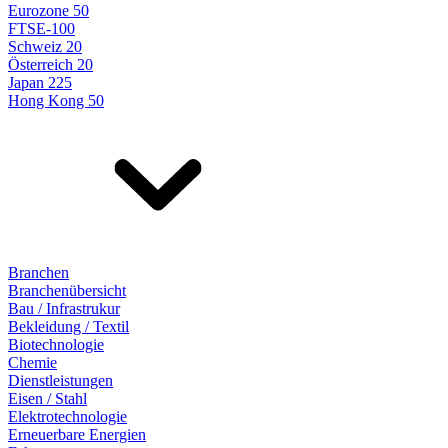
Eurozone 50
FTSE-100
Schweiz 20
Österreich 20
Japan 225
Hong Kong 50
Branchen
Branchenübersicht
Bau / Infrastrukur
Bekleidung / Textil
Biotechnologie
Chemie
Dienstleistungen
Eisen / Stahl
Elektrotechnologie
Erneuerbare Energien