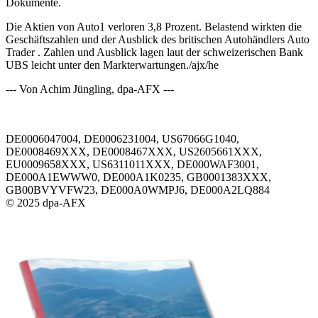
Dokumente.
Die Aktien von Auto1 verloren 3,8 Prozent. Belastend wirkten die
Geschäftszahlen und der Ausblick des britischen Autohändlers Auto
Trader . Zahlen und Ausblick lagen laut der schweizerischen Bank
UBS leicht unter den Markterwartungen./ajx/he
--- Von Achim Jüngling, dpa-AFX ---
DE0006047004, DE0006231004, US67066G1040,
DE0008469XXX, DE0008467XXX, US2605661XXX,
EU0009658XXX, US6311011XXX, DE000WAF3001,
DE000A1EWWW0, DE000A1K0235, GB0001383XXX,
GB00BVYVFW23, DE000A0WMPJ6, DE000A2LQ884
© 2025 dpa-AFX