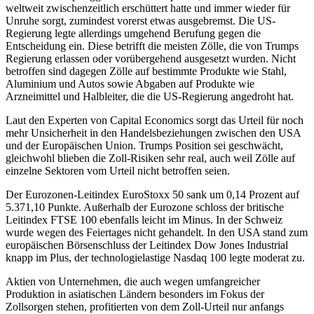
weltweit zwischenzeitlich erschüttert hatte und immer wieder für
Unruhe sorgt, zumindest vorerst etwas ausgebremst. Die US-
Regierung legte allerdings umgehend Berufung gegen die
Entscheidung ein. Diese betrifft die meisten Zölle, die von Trumps
Regierung erlassen oder vorübergehend ausgesetzt wurden. Nicht
betroffen sind dagegen Zölle auf bestimmte Produkte wie Stahl,
Aluminium und Autos sowie Abgaben auf Produkte wie
Arzneimittel und Halbleiter, die die US-Regierung angedroht hat.
Laut den Experten von Capital Economics sorgt das Urteil für noch
mehr Unsicherheit in den Handelsbeziehungen zwischen den USA
und der Europäischen Union. Trumps Position sei geschwächt,
gleichwohl blieben die Zoll-Risiken sehr real, auch weil Zölle auf
einzelne Sektoren vom Urteil nicht betroffen seien.
Der Eurozonen-Leitindex EuroStoxx 50 sank um 0,14 Prozent auf
5.371,10 Punkte. Außerhalb der Eurozone schloss der britische
Leitindex FTSE 100 ebenfalls leicht im Minus. In der Schweiz
wurde wegen des Feiertages nicht gehandelt. In den USA stand zum
europäischen Börsenschluss der Leitindex Dow Jones Industrial
knapp im Plus, der technologielastige Nasdaq 100 legte moderat zu.
Aktien von Unternehmen, die auch wegen umfangreicher
Produktion in asiatischen Ländern besonders im Fokus der
Zollsorgen stehen, profitierten von dem Zoll-Urteil nur anfangs