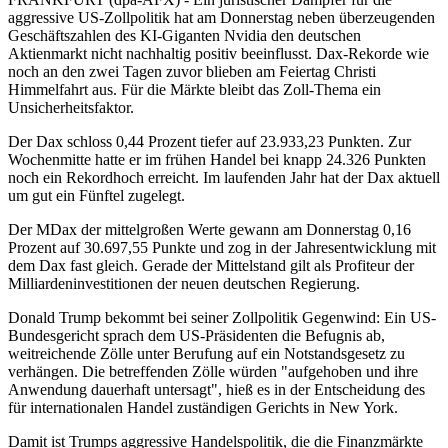
aggressive US-Zollpolitik hat am Donnerstag neben überzeugenden
Geschäftszahlen des KI-Giganten Nvidia den deutschen
Aktienmarkt nicht nachhaltig positiv beeinflusst. Dax-Rekorde wie
noch an den zwei Tagen zuvor blieben am Feiertag Christi
Himmelfahrt aus. Für die Märkte bleibt das Zoll-Thema ein
Unsicherheitsfaktor.
Der Dax schloss 0,44 Prozent tiefer auf 23.933,23 Punkten. Zur
Wochenmitte hatte er im frühen Handel bei knapp 24.326 Punkten
noch ein Rekordhoch erreicht. Im laufenden Jahr hat der Dax aktuell
um gut ein Fünftel zugelegt.
Der MDax der mittelgroßen Werte gewann am Donnerstag 0,16
Prozent auf 30.697,55 Punkte und zog in der Jahresentwicklung mit
dem Dax fast gleich. Gerade der Mittelstand gilt als Profiteur der
Milliardeninvestitionen der neuen deutschen Regierung.
Donald Trump bekommt bei seiner Zollpolitik Gegenwind: Ein US-
Bundesgericht sprach dem US-Präsidenten die Befugnis ab,
weitreichende Zölle unter Berufung auf ein Notstandsgesetz zu
verhängen. Die betreffenden Zölle würden "aufgehoben und ihre
Anwendung dauerhaft untersagt", hieß es in der Entscheidung des
für internationalen Handel zuständigen Gerichts in New York.
Damit ist Trumps aggressive Handelspolitik, die die Finanzmärkte