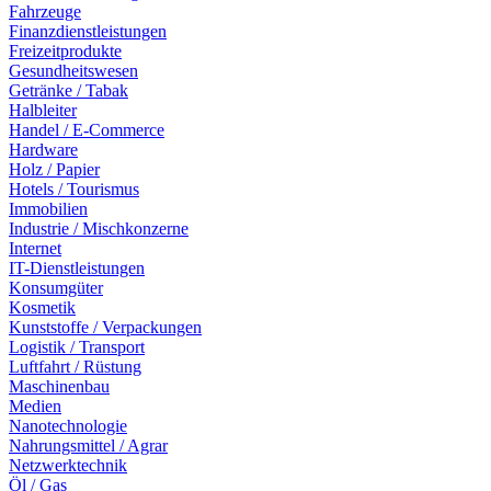
Fahrzeuge
Finanzdienstleistungen
Freizeitprodukte
Gesundheitswesen
Getränke / Tabak
Halbleiter
Handel / E-Commerce
Hardware
Holz / Papier
Hotels / Tourismus
Immobilien
Industrie / Mischkonzerne
Internet
IT-Dienstleistungen
Konsumgüter
Kosmetik
Kunststoffe / Verpackungen
Logistik / Transport
Luftfahrt / Rüstung
Maschinenbau
Medien
Nanotechnologie
Nahrungsmittel / Agrar
Netzwerktechnik
Öl / Gas