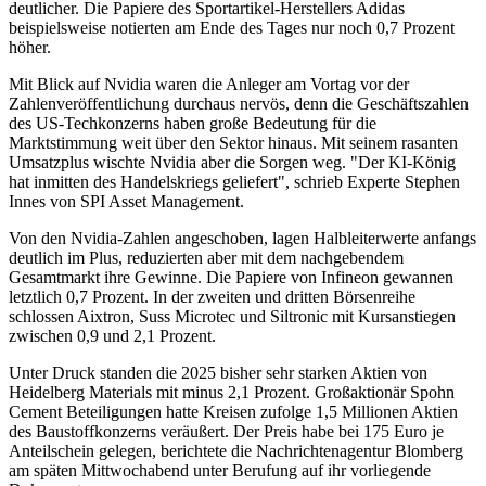
deutlicher. Die Papiere des Sportartikel-Herstellers Adidas
beispielsweise notierten am Ende des Tages nur noch 0,7 Prozent
höher.
Mit Blick auf Nvidia waren die Anleger am Vortag vor der
Zahlenveröffentlichung durchaus nervös, denn die Geschäftszahlen
des US-Techkonzerns haben große Bedeutung für die
Marktstimmung weit über den Sektor hinaus. Mit seinem rasanten
Umsatzplus wischte Nvidia aber die Sorgen weg. "Der KI-König
hat inmitten des Handelskriegs geliefert", schrieb Experte Stephen
Innes von SPI Asset Management.
Von den Nvidia-Zahlen angeschoben, lagen Halbleiterwerte anfangs
deutlich im Plus, reduzierten aber mit dem nachgebendem
Gesamtmarkt ihre Gewinne. Die Papiere von Infineon gewannen
letztlich 0,7 Prozent. In der zweiten und dritten Börsenreihe
schlossen Aixtron, Suss Microtec und Siltronic mit Kursanstiegen
zwischen 0,9 und 2,1 Prozent.
Unter Druck standen die 2025 bisher sehr starken Aktien von
Heidelberg Materials mit minus 2,1 Prozent. Großaktionär Spohn
Cement Beteiligungen hatte Kreisen zufolge 1,5 Millionen Aktien
des Baustoffkonzerns veräußert. Der Preis habe bei 175 Euro je
Anteilschein gelegen, berichtete die Nachrichtenagentur Blomberg
am späten Mittwochabend unter Berufung auf ihr vorliegende