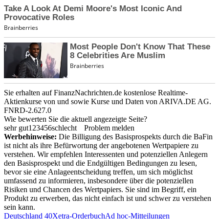
Sie erhalten auf FinanzNachrichten.de kostenlose Realtime-
Aktienkurse von
und
sowie Kurse und Daten von
ARIVA.DE AG
.
FNRD-2.627.0
Wie bewerten Sie die aktuell angezeigte Seite?
sehr gut
1
2
3
4
5
6
schlecht
Problem melden
Werbehinweise:
Die Billigung des Basisprospekts durch die BaFin
ist nicht als ihre Befürwortung der angebotenen Wertpapiere zu
verstehen. Wir empfehlen Interessenten und potenziellen Anlegern
den Basisprospekt und die Endgültigen Bedingungen zu lesen,
bevor sie eine Anlageentscheidung treffen, um sich möglichst
umfassend zu informieren, insbesondere über die potenziellen
Risiken und Chancen des Wertpapiers. Sie sind im Begriff, ein
Produkt zu erwerben, das nicht einfach ist und schwer zu verstehen
sein kann.
Deutschland 40
Xetra-Orderbuch
Ad hoc-Mitteilungen