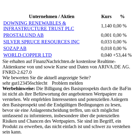
Unternehmen / Aktien
Kurs
%
DOWNING RENEWABLES &
1,140
0,00 %
INFRASTRUCTURE TRUST PLC
PROSTALUND AB
0,001
0,00 %
SILVER SPRUCE RESOURCES INC
0,033
0,00 %
SOZAP AB
0,018
0,00 %
WORLD COPPER LTD
0,040
+53,44 %
Sie erhalten auf FinanzNachrichten.de kostenlose Realtime-
Aktienkurse von
und
sowie Kurse und Daten von
ARIVA.DE AG
.
FNRD-2.627.0
Wie bewerten Sie die aktuell angezeigte Seite?
sehr gut
1
2
3
4
5
6
schlecht
Problem melden
Werbehinweise:
Die Billigung des Basisprospekts durch die BaFin
ist nicht als ihre Befürwortung der angebotenen Wertpapiere zu
verstehen. Wir empfehlen Interessenten und potenziellen Anlegern
den Basisprospekt und die Endgültigen Bedingungen zu lesen,
bevor sie eine Anlageentscheidung treffen, um sich möglichst
umfassend zu informieren, insbesondere über die potenziellen
Risiken und Chancen des Wertpapiers. Sie sind im Begriff, ein
Produkt zu erwerben, das nicht einfach ist und schwer zu verstehen
sein kann.