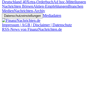
Deutschland 40
Xetra-Orderbuch
Ad hoc-Mitteilungen
Nachrichten Börsen
Aktien-Empfehlungen
Branchen
Medien
Nachrichten-Archiv
Mediadaten
Datenschutzeinstellungen
Impressum | AGB | Disclaimer | Datenschutz
RSS-News von FinanzNachrichten.de