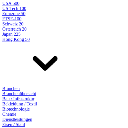
USA 500
US Tech 100
Eurozone 50
FTSE-100
Schweiz 20
Österreich 20
Japan 225
Hong Kong 50
Branchen
Branchenübersicht
Bau / Infrastrukur
Bekleidung / Textil
Biotechnologie
Chemie
Dienstleistungen
Eisen / Stahl