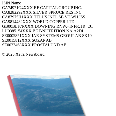
ISIN Name
CA74971G4XXX RF CAPITAL GROUP INC.
CA8282292XXX SILVER SPRUCE RES INC.
CA87975H1XXX TELUS INTL SB VT.WH.ISS.
CA9814482XXX WORLD COPPER LTD
GB00BLF7PXXX DOWNING RNW.+INFR.TR.-,01
LU0385154XXX BGF-NUTRITION NA.A2DL
SE0005851XXX IAR SYSTEMS GROUP AB SK10
SE0015812XXX SOZAP AB
SE0023468XXX PROSTALUND AB
© 2025 Xetra Newsboard