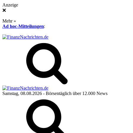
Anzeige
❌
Mehr »
Ad hoc-Mitteilungen
:
Samstag, 08.08.2026
- Börsentäglich über 12.000 News