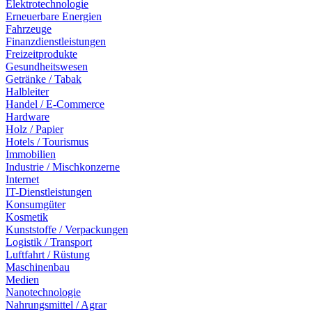
Elektrotechnologie
Erneuerbare Energien
Fahrzeuge
Finanzdienstleistungen
Freizeitprodukte
Gesundheitswesen
Getränke / Tabak
Halbleiter
Handel / E-Commerce
Hardware
Holz / Papier
Hotels / Tourismus
Immobilien
Industrie / Mischkonzerne
Internet
IT-Dienstleistungen
Konsumgüter
Kosmetik
Kunststoffe / Verpackungen
Logistik / Transport
Luftfahrt / Rüstung
Maschinenbau
Medien
Nanotechnologie
Nahrungsmittel / Agrar