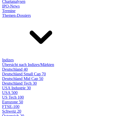
Chartanalysen
IPO-News
Termine
Themen-Dossiers
Indizes
Übersicht nach Indizes/Märkten
Deutschland 40
Deutschland Small Cap 70
Deutschland Mid Cap 50
Deutschland Tech 30
USA Industrie 30
USA 500
US Tech 100
Eurozone 50
FTSE-100
Schweiz 20
Österreich 20