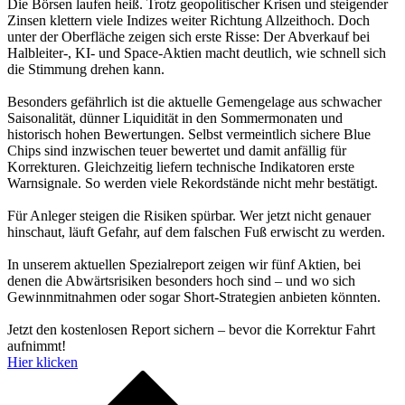
Die Börsen laufen heiß. Trotz geopolitischer Krisen und steigender
Zinsen klettern viele Indizes weiter Richtung Allzeithoch. Doch
unter der Oberfläche zeigen sich erste Risse: Der Abverkauf bei
Halbleiter-, KI- und Space-Aktien macht deutlich, wie schnell sich
die Stimmung drehen kann.
Besonders gefährlich ist die aktuelle Gemengelage aus schwacher
Saisonalität, dünner Liquidität in den Sommermonaten und
historisch hohen Bewertungen. Selbst vermeintlich sichere Blue
Chips sind inzwischen teuer bewertet und damit anfällig für
Korrekturen. Gleichzeitig liefern technische Indikatoren erste
Warnsignale. So werden viele Rekordstände nicht mehr bestätigt.
Für Anleger steigen die Risiken spürbar. Wer jetzt nicht genauer
hinschaut, läuft Gefahr, auf dem falschen Fuß erwischt zu werden.
In unserem aktuellen Spezialreport zeigen wir fünf Aktien, bei
denen die Abwärtsrisiken besonders hoch sind – und wo sich
Gewinnmitnahmen oder sogar Short-Strategien anbieten könnten.
Jetzt den kostenlosen Report sichern – bevor die Korrektur Fahrt
aufnimmt!
Hier klicken