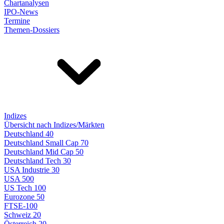
Chartanalysen
IPO-News
Termine
Themen-Dossiers
Indizes
Übersicht nach Indizes/Märkten
Deutschland 40
Deutschland Small Cap 70
Deutschland Mid Cap 50
Deutschland Tech 30
USA Industrie 30
USA 500
US Tech 100
Eurozone 50
FTSE-100
Schweiz 20
Österreich 20