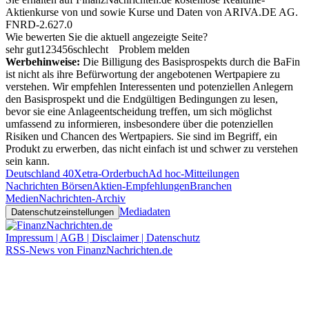
Aktienkurse von
und
sowie Kurse und Daten von
ARIVA.DE AG
.
FNRD-2.627.0
Wie bewerten Sie die aktuell angezeigte Seite?
sehr gut
1
2
3
4
5
6
schlecht
Problem melden
Werbehinweise:
Die Billigung des Basisprospekts durch die BaFin
ist nicht als ihre Befürwortung der angebotenen Wertpapiere zu
verstehen. Wir empfehlen Interessenten und potenziellen Anlegern
den Basisprospekt und die Endgültigen Bedingungen zu lesen,
bevor sie eine Anlageentscheidung treffen, um sich möglichst
umfassend zu informieren, insbesondere über die potenziellen
Risiken und Chancen des Wertpapiers. Sie sind im Begriff, ein
Produkt zu erwerben, das nicht einfach ist und schwer zu verstehen
sein kann.
Deutschland 40
Xetra-Orderbuch
Ad hoc-Mitteilungen
Nachrichten Börsen
Aktien-Empfehlungen
Branchen
Medien
Nachrichten-Archiv
Mediadaten
Datenschutzeinstellungen
Impressum | AGB | Disclaimer | Datenschutz
RSS-News von FinanzNachrichten.de