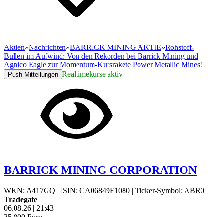
Aktien
»
Nachrichten
»
BARRICK MINING AKTIE
»
Rohstoff-
Bullen im Aufwind: Von den Rekorden bei Barrick Mining und
Agnico Eagle zur Momentum-Kursrakete Power Metallic Mines!
Realtimekurse aktiv
Push Mitteilungen
BARRICK MINING CORPORATION
WKN: A417GQ
|
ISIN: CA06849F1080
|
Ticker-Symbol: ABR0
Tradegate
06.08.26
|
21:43
35,800
Euro