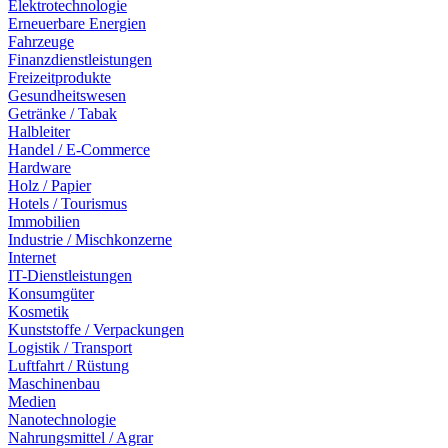
Elektrotechnologie
Erneuerbare Energien
Fahrzeuge
Finanzdienstleistungen
Freizeitprodukte
Gesundheitswesen
Getränke / Tabak
Halbleiter
Handel / E-Commerce
Hardware
Holz / Papier
Hotels / Tourismus
Immobilien
Industrie / Mischkonzerne
Internet
IT-Dienstleistungen
Konsumgüter
Kosmetik
Kunststoffe / Verpackungen
Logistik / Transport
Luftfahrt / Rüstung
Maschinenbau
Medien
Nanotechnologie
Nahrungsmittel / Agrar