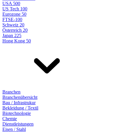
USA 500
US Tech 100
Eurozone 50
FTSE-100
Schweiz 20
Österreich 20
Japan 225
Hong Kong 50
Branchen
Branchenübersicht
Bau / Infrastrukur
Bekleidung / Textil
Biotechnologie
Chemie
Dienstleistungen
Eisen / Stahl