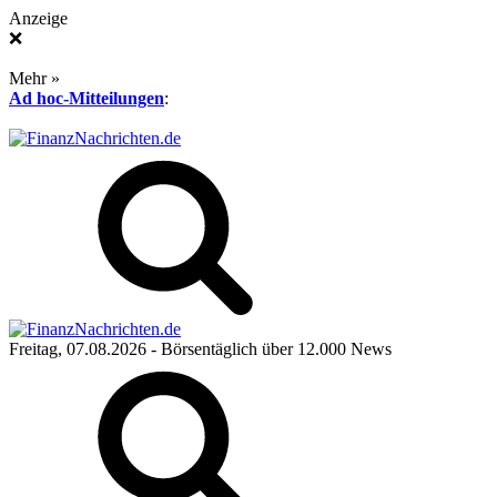
Anzeige
❌
Mehr »
Ad hoc-Mitteilungen
:
Freitag, 07.08.2026
- Börsentäglich über 12.000 News