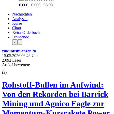
0,000
0,000
06.08.
Nachrichten
Analysen
Kurse
Chart
Xetra-Orderbuch
Dividende
‹
›
zukunftsbilanzen.de
15.05.2026 06:46 Uhr
2.092 Leser
Artikel bewerten:
(
2
)
Rohstoff-Bullen im Aufwind:
Von den Rekorden bei Barrick
Mining und Agnico Eagle zur
Momentum-Kursrakete Power