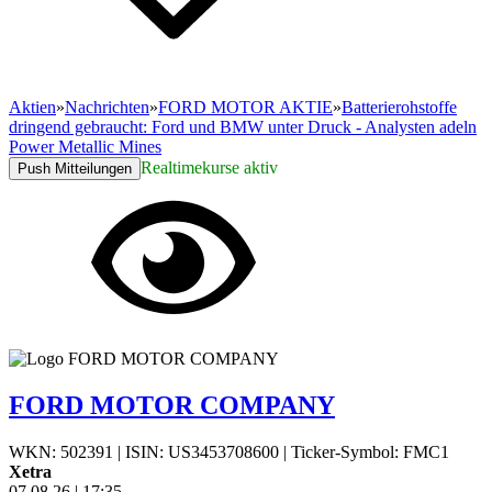
Aktien
»
Nachrichten
»
FORD MOTOR AKTIE
»
Batterierohstoffe
dringend gebraucht: Ford und BMW unter Druck - Analysten adeln
Power Metallic Mines
Realtimekurse aktiv
Push Mitteilungen
FORD MOTOR COMPANY
WKN: 502391
|
ISIN: US3453708600
|
Ticker-Symbol: FMC1
Xetra
07.08.26
|
17:35