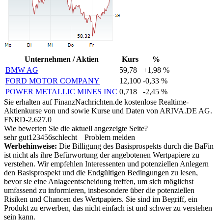
Unternehmen / Aktien
Kurs
%
BMW AG
59,78
+1,98 %
FORD MOTOR COMPANY
12,100
-0,33 %
POWER METALLIC MINES INC
0,718
-2,45 %
Sie erhalten auf FinanzNachrichten.de kostenlose Realtime-
Aktienkurse von
und
sowie Kurse und Daten von
ARIVA.DE AG
.
FNRD-2.627.0
Wie bewerten Sie die aktuell angezeigte Seite?
sehr gut
1
2
3
4
5
6
schlecht
Problem melden
Werbehinweise:
Die Billigung des Basisprospekts durch die BaFin
ist nicht als ihre Befürwortung der angebotenen Wertpapiere zu
verstehen. Wir empfehlen Interessenten und potenziellen Anlegern
den Basisprospekt und die Endgültigen Bedingungen zu lesen,
bevor sie eine Anlageentscheidung treffen, um sich möglichst
umfassend zu informieren, insbesondere über die potenziellen
Risiken und Chancen des Wertpapiers. Sie sind im Begriff, ein
Produkt zu erwerben, das nicht einfach ist und schwer zu verstehen
sein kann.