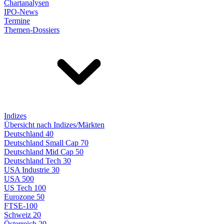
Chartanalysen
IPO-News
Termine
Themen-Dossiers
Indizes
Übersicht nach Indizes/Märkten
Deutschland 40
Deutschland Small Cap 70
Deutschland Mid Cap 50
Deutschland Tech 30
USA Industrie 30
USA 500
US Tech 100
Eurozone 50
FTSE-100
Schweiz 20
Österreich 20