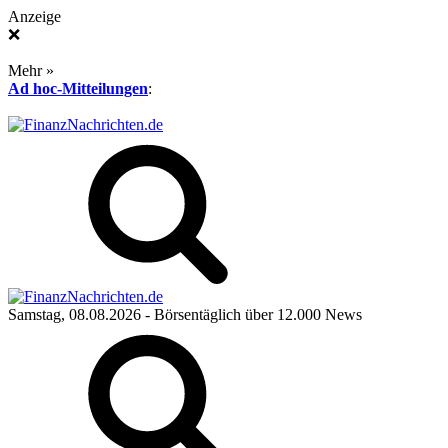
Anzeige
❌
Mehr »
Ad hoc-Mitteilungen
:
Samstag, 08.08.2026
- Börsentäglich über 12.000 News