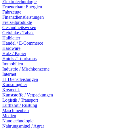
Elektrotechnologie
Erneuerbare Energien
Fahrzeuge
Finanzdienstleistungen
Freizeitprodukte
Gesundheitswesen
Getränke / Tabak
Halbleiter
Handel / E-Commerce
Hardware
Holz / Papier
Hotels / Tourismus
Immobilien
Industrie / Mischkonzerne
Internet
IT-Dienstleistungen
Konsumgüter
Kosmetik
Kunststoffe / Verpackungen
Logistik / Transport
Luftfahrt / Rüstung
Maschinenbau
Medien
Nanotechnologie
Nahrungsmittel / Agrar