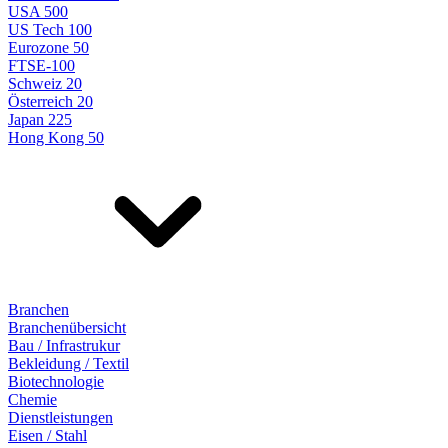
USA 500
US Tech 100
Eurozone 50
FTSE-100
Schweiz 20
Österreich 20
Japan 225
Hong Kong 50
Branchen
Branchenübersicht
Bau / Infrastrukur
Bekleidung / Textil
Biotechnologie
Chemie
Dienstleistungen
Eisen / Stahl