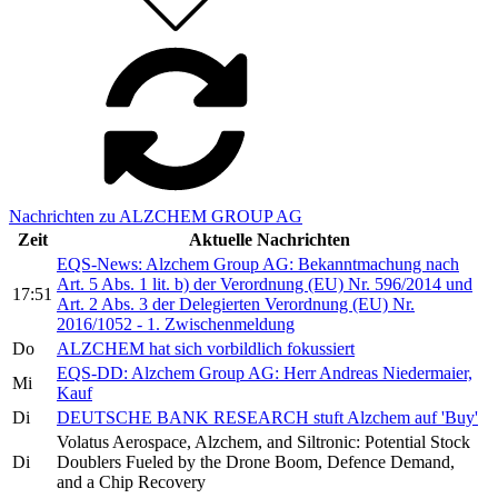
Nachrichten zu ALZCHEM GROUP AG
Zeit
Aktuelle Nachrichten
EQS-News: Alzchem Group AG: Bekanntmachung nach
Art. 5 Abs. 1 lit. b) der Verordnung (EU) Nr. 596/2014 und
17:51
Art. 2 Abs. 3 der Delegierten Verordnung (EU) Nr.
2016/1052 - 1. Zwischenmeldung
Do
ALZCHEM hat sich vorbildlich fokussiert
EQS-DD: Alzchem Group AG: Herr Andreas Niedermaier,
Mi
Kauf
Di
DEUTSCHE BANK RESEARCH stuft Alzchem auf 'Buy'
Volatus Aerospace, Alzchem, and Siltronic: Potential Stock
Di
Doublers Fueled by the Drone Boom, Defence Demand,
and a Chip Recovery