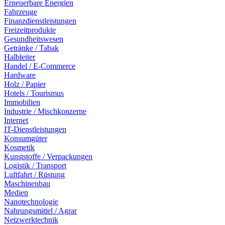
Erneuerbare Energien
Fahrzeuge
Finanzdienstleistungen
Freizeitprodukte
Gesundheitswesen
Getränke / Tabak
Halbleiter
Handel / E-Commerce
Hardware
Holz / Papier
Hotels / Tourismus
Immobilien
Industrie / Mischkonzerne
Internet
IT-Dienstleistungen
Konsumgüter
Kosmetik
Kunststoffe / Verpackungen
Logistik / Transport
Luftfahrt / Rüstung
Maschinenbau
Medien
Nanotechnologie
Nahrungsmittel / Agrar
Netzwerktechnik