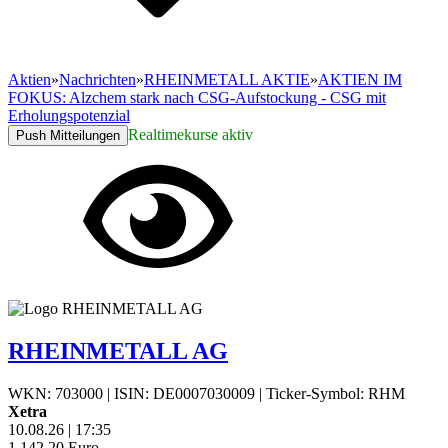
Aktien
»
Nachrichten
»
RHEINMETALL AKTIE
»
AKTIEN IM
FOKUS: Alzchem stark nach CSG-Aufstockung - CSG mit
Erholungspotenzial
Realtimekurse aktiv
Push Mitteilungen
RHEINMETALL AG
WKN: 703000
|
ISIN: DE0007030009
|
Ticker-Symbol: RHM
Xetra
10.08.26
|
17:35
1.142,20
Euro