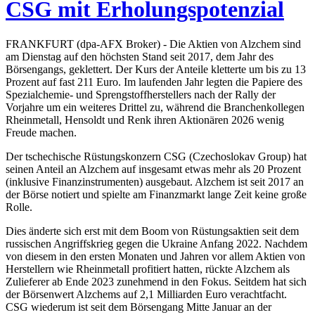
CSG mit Erholungspotenzial
FRANKFURT (dpa-AFX Broker) - Die Aktien von Alzchem sind
am Dienstag auf den höchsten Stand seit 2017, dem Jahr des
Börsengangs, geklettert. Der Kurs der Anteile kletterte um bis zu 13
Prozent auf fast 211 Euro. Im laufenden Jahr legten die Papiere des
Spezialchemie- und Sprengstoffherstellers nach der Rally der
Vorjahre um ein weiteres Drittel zu, während die Branchenkollegen
Rheinmetall, Hensoldt und Renk ihren Aktionären 2026 wenig
Freude machen.
Der tschechische Rüstungskonzern CSG (Czechoslokav Group) hat
seinen Anteil an Alzchem auf insgesamt etwas mehr als 20 Prozent
(inklusive Finanzinstrumenten) ausgebaut. Alzchem ist seit 2017 an
der Börse notiert und spielte am Finanzmarkt lange Zeit keine große
Rolle.
Dies änderte sich erst mit dem Boom von Rüstungsaktien seit dem
russischen Angriffskrieg gegen die Ukraine Anfang 2022. Nachdem
von diesem in den ersten Monaten und Jahren vor allem Aktien von
Herstellern wie Rheinmetall profitiert hatten, rückte Alzchem als
Zulieferer ab Ende 2023 zunehmend in den Fokus. Seitdem hat sich
der Börsenwert Alzchems auf 2,1 Milliarden Euro verachtfacht.
CSG wiederum ist seit dem Börsengang Mitte Januar an der