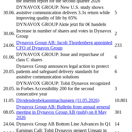
the interim report for the second quarter 2026
DYNAVOX GROUP:
New U.S. study shows
30.06.
assistive communication delivers 3.3x return while
5
improving quality of life by 65%
DYNAVOX GROUP
Aktie jetzt für 0€ handeln
Increase in number of shares and votes in
Dynavox
30.06.
2
Group
Dynavox Group AB:
Jacob Thordenberg appointed
24.06.
233
CFO of
Dynavox Group
DYNAVOX GROUP:
Issue and repurchase of
01.06.
6
class C shares
Dynavox Group
announces legal action to protect
20.05.
patients and safeguard delivery standards for
6
assistive communication solutions
DYNAVOX GROUP:
Tobii Dynavox
recognized
20.05.
in Forbes Accessibility 200 for the second
3
consecutive year
11.05.
Dividendenbekanntmachungen (11.05.2026)
10.801
Dynavox Group AB:
Bulletin from annual general
08.05.
meeting in
Dynavox Group AB
(publ) on 8 May
301
2026
24.04.
Dynavox Group AB
Bottom Line Advances In Q1
14
Earnings Call:
Tobii Dynavox
steigert Umsatz in