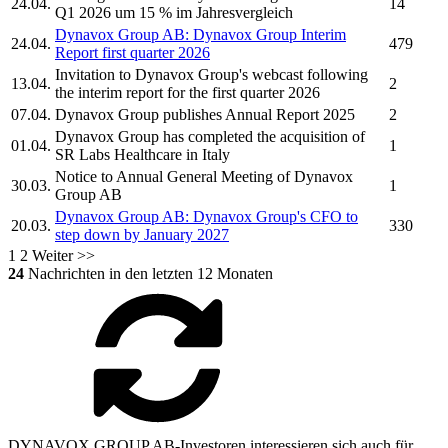
24.04.
14
Q1 2026 um 15 % im Jahresvergleich
Dynavox Group AB:
Dynavox Group
Interim
24.04.
479
Report first quarter 2026
Invitation to
Dynavox Group's
webcast following
13.04.
2
the interim report for the first quarter 2026
07.04.
Dynavox Group
publishes Annual Report 2025
2
Dynavox Group
has completed the acquisition of
01.04.
1
SR Labs Healthcare in Italy
Notice to Annual General Meeting of
Dynavox
30.03.
1
Group AB
Dynavox Group AB:
Dynavox Group's
CFO to
20.03.
330
step down by January 2027
1
2
Weiter >>
24
Nachrichten in den letzten 12 Monaten
DYNAVOX GROUP AB-Investoren interessieren sich auch für