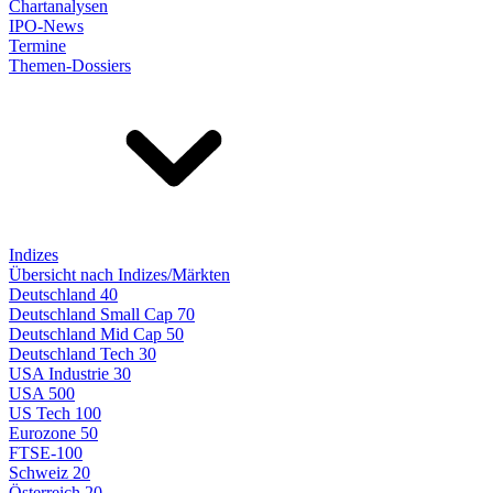
Chartanalysen
IPO-News
Termine
Themen-Dossiers
Indizes
Übersicht nach Indizes/Märkten
Deutschland 40
Deutschland Small Cap 70
Deutschland Mid Cap 50
Deutschland Tech 30
USA Industrie 30
USA 500
US Tech 100
Eurozone 50
FTSE-100
Schweiz 20
Österreich 20