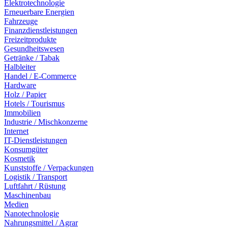
Elektrotechnologie
Erneuerbare Energien
Fahrzeuge
Finanzdienstleistungen
Freizeitprodukte
Gesundheitswesen
Getränke / Tabak
Halbleiter
Handel / E-Commerce
Hardware
Holz / Papier
Hotels / Tourismus
Immobilien
Industrie / Mischkonzerne
Internet
IT-Dienstleistungen
Konsumgüter
Kosmetik
Kunststoffe / Verpackungen
Logistik / Transport
Luftfahrt / Rüstung
Maschinenbau
Medien
Nanotechnologie
Nahrungsmittel / Agrar