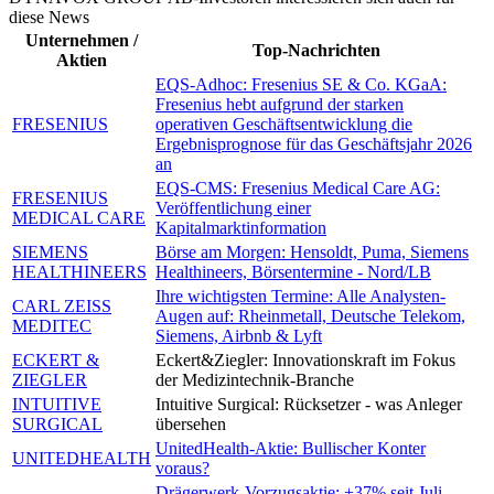
diese News
Unternehmen /
Top-Nachrichten
Aktien
EQS-Adhoc: Fresenius SE & Co. KGaA:
Fresenius hebt aufgrund der starken
FRESENIUS
operativen Geschäftsentwicklung die
Ergebnisprognose für das Geschäftsjahr 2026
an
EQS-CMS: Fresenius Medical Care AG:
FRESENIUS
Veröffentlichung einer
MEDICAL CARE
Kapitalmarktinformation
SIEMENS
Börse am Morgen: Hensoldt, Puma, Siemens
HEALTHINEERS
Healthineers, Börsentermine - Nord/LB
Ihre wichtigsten Termine: Alle Analysten-
CARL ZEISS
Augen auf: Rheinmetall, Deutsche Telekom,
MEDITEC
Siemens, Airbnb & Lyft
ECKERT &
Eckert&Ziegler: Innovationskraft im Fokus
ZIEGLER
der Medizintechnik-Branche
INTUITIVE
Intuitive Surgical: Rücksetzer - was Anleger
SURGICAL
übersehen
UnitedHealth-Aktie: Bullischer Konter
UNITEDHEALTH
voraus?
Drägerwerk-Vorzugsaktie: +37% seit Juli -