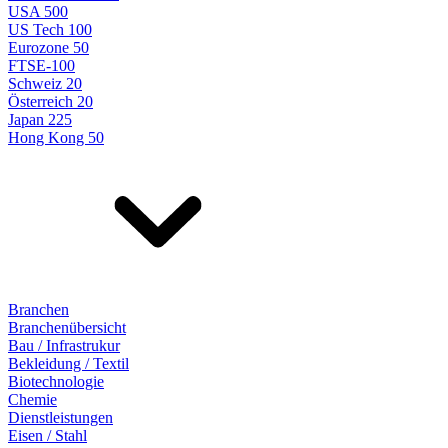
USA 500
US Tech 100
Eurozone 50
FTSE-100
Schweiz 20
Österreich 20
Japan 225
Hong Kong 50
Branchen
Branchenübersicht
Bau / Infrastrukur
Bekleidung / Textil
Biotechnologie
Chemie
Dienstleistungen
Eisen / Stahl