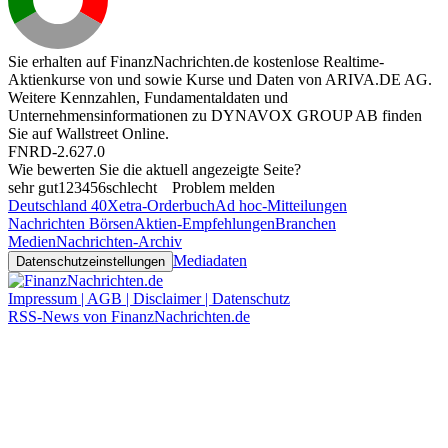
Sie erhalten auf FinanzNachrichten.de kostenlose Realtime-
Aktienkurse von
und
sowie Kurse und Daten von
ARIVA.DE AG
.
Weitere Kennzahlen, Fundamentaldaten und
Unternehmensinformationen zu DYNAVOX GROUP AB finden
Sie auf
Wallstreet Online
.
FNRD-2.627.0
Wie bewerten Sie die aktuell angezeigte Seite?
sehr gut
1
2
3
4
5
6
schlecht
Problem melden
Deutschland 40
Xetra-Orderbuch
Ad hoc-Mitteilungen
Nachrichten Börsen
Aktien-Empfehlungen
Branchen
Medien
Nachrichten-Archiv
Mediadaten
Datenschutzeinstellungen
Impressum | AGB | Disclaimer | Datenschutz
RSS-News von FinanzNachrichten.de