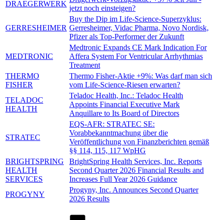
DRAEGERWERK
jetzt noch einsteigen?
Buy the Dip im Life-Science-Superzyklus:
GERRESHEIMER
Gerresheimer, Vidac Pharma, Novo Nordisk,
Pfizer als Top-Performer der Zukunft
Medtronic Expands CE Mark Indication For
MEDTRONIC
Affera System For Ventricular Arrhythmias
Treatment
THERMO
Thermo Fisher-Aktie +9%: Was darf man sich
FISHER
vom Life-Science-Riesen erwarten?
Teladoc Health, Inc.: Teladoc Health
TELADOC
Appoints Financial Executive Mark
HEALTH
Anquillare to Its Board of Directors
EQS-AFR: STRATEC SE:
Vorabbekanntmachung über die
STRATEC
Veröffentlichung von Finanzberichten gemäß
§§ 114, 115, 117 WpHG
BRIGHTSPRING
BrightSpring Health Services, Inc. Reports
HEALTH
Second Quarter 2026 Financial Results and
SERVICES
Increases Full Year 2026 Guidance
Progyny, Inc. Announces Second Quarter
PROGYNY
2026 Results