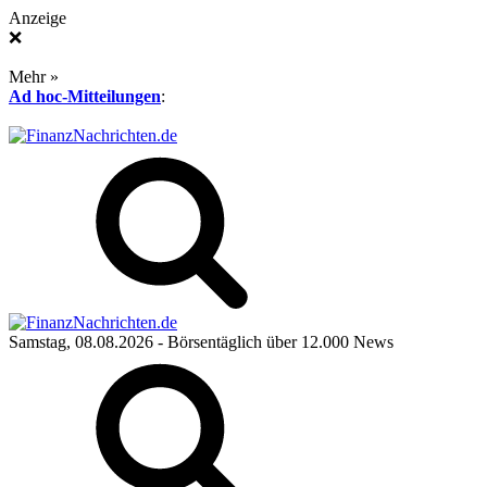
Anzeige
❌
Mehr »
Ad hoc-Mitteilungen
:
Samstag, 08.08.2026
- Börsentäglich über 12.000 News