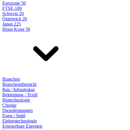
Eurozone 50
FTSE-100
Schweiz 20
Österreich 20
Japan 225
Hong Kong 50
Branchen
Branchenübersicht
Bau / Infrastrukur
Bekleidung / Textil
Biotechnologie
Chemie
Dienstleistungen
Eisen / Stahl
Elektrotechnologie
Erneuerbare Energien