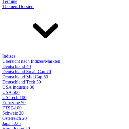
Termine
Themen-Dossiers
Indizes
Übersicht nach Indizes/Märkten
Deutschland 40
Deutschland Small Cap 70
Deutschland Mid Cap 50
Deutschland Tech 30
USA Industrie 30
USA 500
US Tech 100
Eurozone 50
FTSE-100
Schweiz 20
Österreich 20
Japan 225
Hong Kong 50