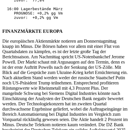
     zuvor:  77,8% 

  16:00 Lagerbestände März 

     PROGNOSE: +0,2% gg Vm 

     zuvor:  +0,2% gg Vm 

FINANZMÄRKTE EUROPA
Die europäischen Aktienmärkte notieren am Donnerstagmittag
knapp im Minus. Die Börsen haben vor allem mit einer Flut von
Quartalsdaten zu kämpfen, es ist der letzte große Tag der
Berichtssaison. Am Nachmittag spricht US-Notenbankchef Jerome
Powell. Der Markt schaut mit Argusaugen auf den Termin, denn es
ist der erste Auftritt Powells nach der Senkung der US-Zölle. Mit
Blick auf die Gespräche zum Ukraine-Krieg kehrt Ernüchterung ein.
Nach aktuellem Stand werden weder der russische Staatschef Putin
noch US-Präsident Trump teilnehmen. Entsprechend profitieren
Rüstungswerte wie Rheinmetall mit 4,3 Prozent Plus. Der
mangelnde Schwung bei Siemens Digital Industries könnte nach
Einschätzung der Analysten der Deutschen Bank negativ bewertet
werden. Der Technologiekonzern hat im zweiten Quartal
durchwachsene Ergebnisse geliefert, wobei die Auftragseingänge im
Bereich Automatisierung bei Digital Industries im Vergleich zum
Vorquartal rückläufig gewesen seien. Die Aktie handelt 2 Prozent im
Minus. Deutsche Telekom notieren kaum verändert. Die DZ Bank
bescheinigt der Deutschen Telekom ein solides Auftaktquartal 2025