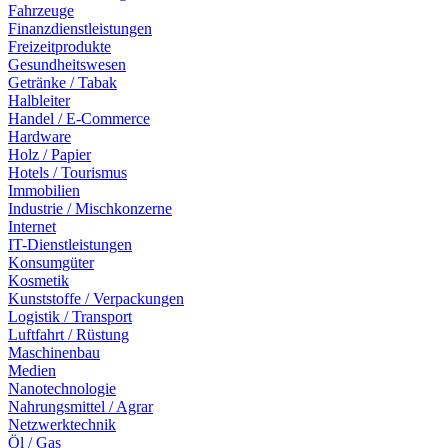
Fahrzeuge
Finanzdienstleistungen
Freizeitprodukte
Gesundheitswesen
Getränke / Tabak
Halbleiter
Handel / E-Commerce
Hardware
Holz / Papier
Hotels / Tourismus
Immobilien
Industrie / Mischkonzerne
Internet
IT-Dienstleistungen
Konsumgüter
Kosmetik
Kunststoffe / Verpackungen
Logistik / Transport
Luftfahrt / Rüstung
Maschinenbau
Medien
Nanotechnologie
Nahrungsmittel / Agrar
Netzwerktechnik
Öl / Gas