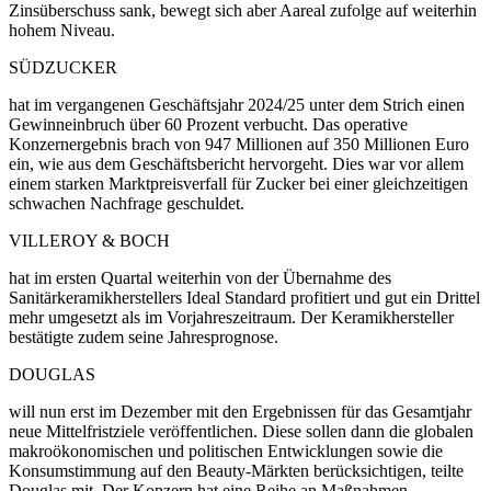
Zinsüberschuss sank, bewegt sich aber Aareal zufolge auf weiterhin
hohem Niveau.
SÜDZUCKER
hat im vergangenen Geschäftsjahr 2024/25 unter dem Strich einen
Gewinneinbruch über 60 Prozent verbucht. Das operative
Konzernergebnis brach von 947 Millionen auf 350 Millionen Euro
ein, wie aus dem Geschäftsbericht hervorgeht. Dies war vor allem
einem starken Marktpreisverfall für Zucker bei einer gleichzeitigen
schwachen Nachfrage geschuldet.
VILLEROY & BOCH
hat im ersten Quartal weiterhin von der Übernahme des
Sanitärkeramikherstellers Ideal Standard profitiert und gut ein Drittel
mehr umgesetzt als im Vorjahreszeitraum. Der Keramikhersteller
bestätigte zudem seine Jahresprognose.
DOUGLAS
will nun erst im Dezember mit den Ergebnissen für das Gesamtjahr
neue Mittelfristziele veröffentlichen. Diese sollen dann die globalen
makroökonomischen und politischen Entwicklungen sowie die
Konsumstimmung auf den Beauty-Märkten berücksichtigen, teilte
Douglas mit. Der Konzern hat eine Reihe an Maßnahmen