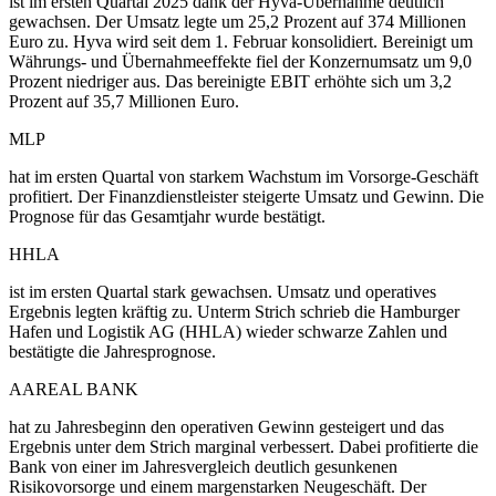
ist im ersten Quartal 2025 dank der Hyva-Übernahme deutlich
gewachsen. Der Umsatz legte um 25,2 Prozent auf 374 Millionen
Euro zu. Hyva wird seit dem 1. Februar konsolidiert. Bereinigt um
Währungs- und Übernahmeeffekte fiel der Konzernumsatz um 9,0
Prozent niedriger aus. Das bereinigte EBIT erhöhte sich um 3,2
Prozent auf 35,7 Millionen Euro.
MLP
hat im ersten Quartal von starkem Wachstum im Vorsorge-Geschäft
profitiert. Der Finanzdienstleister steigerte Umsatz und Gewinn. Die
Prognose für das Gesamtjahr wurde bestätigt.
HHLA
ist im ersten Quartal stark gewachsen. Umsatz und operatives
Ergebnis legten kräftig zu. Unterm Strich schrieb die Hamburger
Hafen und Logistik AG (HHLA) wieder schwarze Zahlen und
bestätigte die Jahresprognose.
AAREAL BANK
hat zu Jahresbeginn den operativen Gewinn gesteigert und das
Ergebnis unter dem Strich marginal verbessert. Dabei profitierte die
Bank von einer im Jahresvergleich deutlich gesunkenen
Risikovorsorge und einem margenstarken Neugeschäft. Der