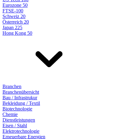
Eurozone 50
FTSE-100
Schweiz 20
Österreich 20
Japan 225
Hong Kong 50
Branchen
Branchenübersicht
Bau / Infrastrukur
Bekleidung / Textil
Biotechnologie
Chemie
Dienstleistungen
Eisen / Stahl
Elektrotechnologie
Erneuerbare Energien