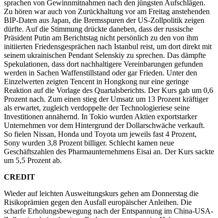
sprachen von Gewinnmitnahmen nach den jüngsten Aufschlägen.
Zu hören war auch von Zurückhaltung vor am Freitag anstehenden
BIP-Daten aus Japan, die Bremsspuren der US-Zollpolitik zeigen
dürfte. Auf die Stimmung drückte daneben, dass der russische
Präsident Putin am Berichtstag nicht persönlich zu den von ihm
initiierten Friedensgesprächen nach Istanbul reist, um dort direkt mit
seinem ukrainischen Pendant Selenskiy zu sprechen. Das dämpfte
Spekulationen, dass dort nachhaltigere Vereinbarungen gefunden
werden in Sachen Waffenstillstand oder gar Frieden. Unter den
Einzelwerten zeigten Tencent in Hongkong nur eine geringe
Reaktion auf die Vorlage des Quartalsberichts. Der Kurs gab um 0,6
Prozent nach. Zum einen stieg der Umsatz um 13 Prozent kräftiger
als erwartet, zugleich verdoppelte der Technologieriese seine
Investitionen annähernd. In Tokio wurden Aktien exportstarker
Unternehmen vor dem Hintergrund der Dollarschwäche verkauft.
So fielen Nissan, Honda und Toyota um jeweils fast 4 Prozent,
Sony wurden 3,8 Prozent billiger. Schlecht kamen neue
Geschäftszahlen des Pharmaunternehmens Eisai an. Der Kurs sackte
um 5,5 Prozent ab.
CREDIT
Wieder auf leichten Ausweitungskurs gehen am Donnerstag die
Risikoprämien gegen den Ausfall europäischer Anleihen. Die
scharfe Erholungsbewegung nach der Entspannung im China-USA-