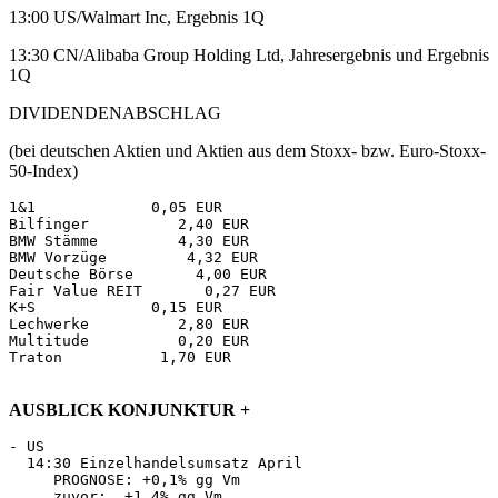
13:00 US/Walmart Inc, Ergebnis 1Q
13:30 CN/Alibaba Group Holding Ltd, Jahresergebnis und Ergebnis
1Q
DIVIDENDENABSCHLAG
(bei deutschen Aktien und Aktien aus dem Stoxx- bzw. Euro-Stoxx-
50-Index)
1&1             0,05 EUR 

Bilfinger          2,40 EUR 

BMW Stämme         4,30 EUR 

BMW Vorzüge         4,32 EUR 

Deutsche Börse       4,00 EUR 

Fair Value REIT       0,27 EUR 

K+S             0,15 EUR 

Lechwerke          2,80 EUR 

Multitude          0,20 EUR 

Traton           1,70 EUR 

AUSBLICK KONJUNKTUR +
- US 

  14:30 Einzelhandelsumsatz April 

     PROGNOSE: +0,1% gg Vm 

     zuvor:  +1,4% gg Vm 
