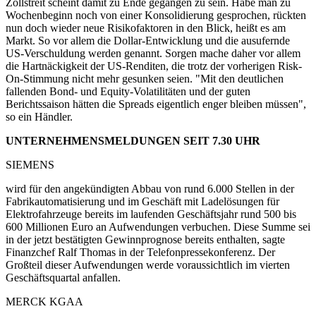
Zollstreit scheint damit zu Ende gegangen zu sein. Habe man zu
Wochenbeginn noch von einer Konsolidierung gesprochen, rückten
nun doch wieder neue Risikofaktoren in den Blick, heißt es am
Markt. So vor allem die Dollar-Entwicklung und die ausufernde
US-Verschuldung werden genannt. Sorgen mache daher vor allem
die Hartnäckigkeit der US-Renditen, die trotz der vorherigen Risk-
On-Stimmung nicht mehr gesunken seien. "Mit den deutlichen
fallenden Bond- und Equity-Volatilitäten und der guten
Berichtssaison hätten die Spreads eigentlich enger bleiben müssen",
so ein Händler.
UNTERNEHMENSMELDUNGEN SEIT 7.30 UHR
SIEMENS
wird für den angekündigten Abbau von rund 6.000 Stellen in der
Fabrikautomatisierung und im Geschäft mit Ladelösungen für
Elektrofahrzeuge bereits im laufenden Geschäftsjahr rund 500 bis
600 Millionen Euro an Aufwendungen verbuchen. Diese Summe sei
in der jetzt bestätigten Gewinnprognose bereits enthalten, sagte
Finanzchef Ralf Thomas in der Telefonpressekonferenz. Der
Großteil dieser Aufwendungen werde voraussichtlich im vierten
Geschäftsquartal anfallen.
MERCK KGAA