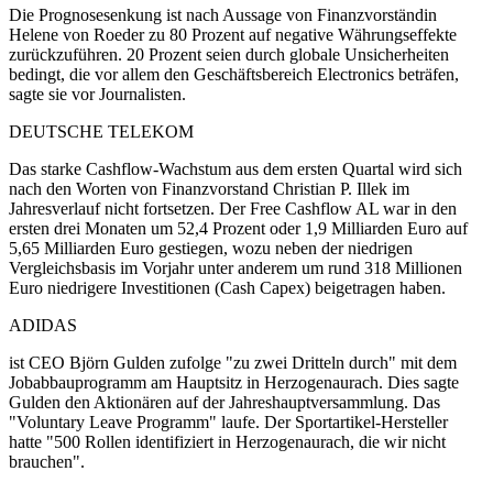
Die Prognosesenkung ist nach Aussage von Finanzvorständin
Helene von Roeder zu 80 Prozent auf negative Währungseffekte
zurückzuführen. 20 Prozent seien durch globale Unsicherheiten
bedingt, die vor allem den Geschäftsbereich Electronics beträfen,
sagte sie vor Journalisten.
DEUTSCHE TELEKOM
Das starke Cashflow-Wachstum aus dem ersten Quartal wird sich
nach den Worten von Finanzvorstand Christian P. Illek im
Jahresverlauf nicht fortsetzen. Der Free Cashflow AL war in den
ersten drei Monaten um 52,4 Prozent oder 1,9 Milliarden Euro auf
5,65 Milliarden Euro gestiegen, wozu neben der niedrigen
Vergleichsbasis im Vorjahr unter anderem um rund 318 Millionen
Euro niedrigere Investitionen (Cash Capex) beigetragen haben.
ADIDAS
ist CEO Björn Gulden zufolge "zu zwei Dritteln durch" mit dem
Jobabbauprogramm am Hauptsitz in Herzogenaurach. Dies sagte
Gulden den Aktionären auf der Jahreshauptversammlung. Das
"Voluntary Leave Programm" laufe. Der Sportartikel-Hersteller
hatte "500 Rollen identifiziert in Herzogenaurach, die wir nicht
brauchen".