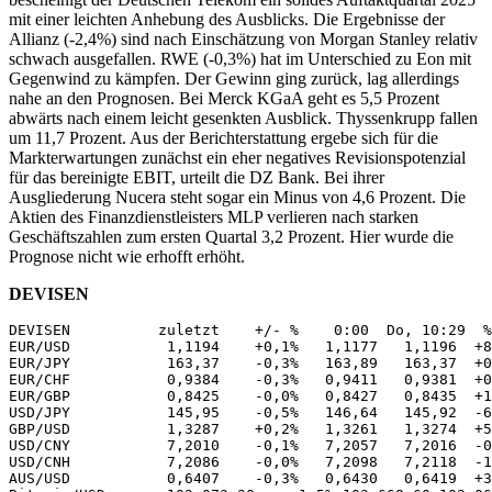
mit einer leichten Anhebung des Ausblicks. Die Ergebnisse der
Allianz (-2,4%) sind nach Einschätzung von Morgan Stanley relativ
schwach ausgefallen. RWE (-0,3%) hat im Unterschied zu Eon mit
Gegenwind zu kämpfen. Der Gewinn ging zurück, lag allerdings
nahe an den Prognosen. Bei Merck KGaA geht es 5,5 Prozent
abwärts nach einem leicht gesenkten Ausblick. Thyssenkrupp fallen
um 11,7 Prozent. Aus der Berichterstattung ergebe sich für die
Markterwartungen zunächst ein eher negatives Revisionspotenzial
für das bereinigte EBIT, urteilt die DZ Bank. Bei ihrer
Ausgliederung Nucera steht sogar ein Minus von 4,6 Prozent. Die
Aktien des Finanzdienstleisters MLP verlieren nach starken
Geschäftszahlen zum ersten Quartal 3,2 Prozent. Hier wurde die
Prognose nicht wie erhofft erhöht.
DEVISEN
DEVISEN          zuletzt    +/- %    0:00  Do, 10:29  %
EUR/USD           1,1194    +0,1%   1,1177   1,1196  +8
EUR/JPY           163,37    -0,3%   163,89   163,37  +0
EUR/CHF           0,9384    -0,3%   0,9411   0,9381  +0
EUR/GBP           0,8425    -0,0%   0,8427   0,8435  +1
USD/JPY           145,95    -0,5%   146,64   145,92  -6
GBP/USD           1,3287    +0,2%   1,3261   1,3274  +5
USD/CNY           7,2010    -0,1%   7,2057   7,2016  -0
USD/CNH           7,2086    -0,0%   7,2098   7,2118  -1
AUS/USD           0,6407    -0,3%   0,6430   0,6419  +3