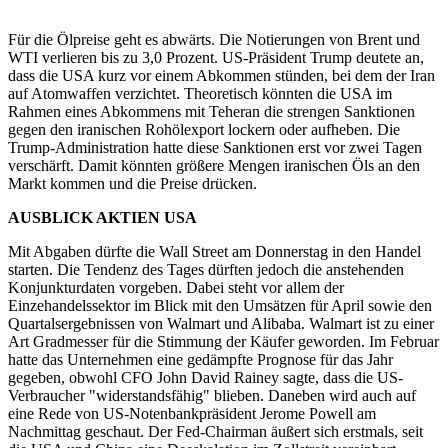
Für die Ölpreise geht es abwärts. Die Notierungen von Brent und
WTI verlieren bis zu 3,0 Prozent. US-Präsident Trump deutete an,
dass die USA kurz vor einem Abkommen stünden, bei dem der Iran
auf Atomwaffen verzichtet. Theoretisch könnten die USA im
Rahmen eines Abkommens mit Teheran die strengen Sanktionen
gegen den iranischen Rohölexport lockern oder aufheben. Die
Trump-Administration hatte diese Sanktionen erst vor zwei Tagen
verschärft. Damit könnten größere Mengen iranischen Öls an den
Markt kommen und die Preise drücken.
AUSBLICK AKTIEN USA
Mit Abgaben dürfte die Wall Street am Donnerstag in den Handel
starten. Die Tendenz des Tages dürften jedoch die anstehenden
Konjunkturdaten vorgeben. Dabei steht vor allem der
Einzehandelssektor im Blick mit den Umsätzen für April sowie den
Quartalsergebnissen von Walmart und Alibaba. Walmart ist zu einer
Art Gradmesser für die Stimmung der Käufer geworden. Im Februar
hatte das Unternehmen eine gedämpfte Prognose für das Jahr
gegeben, obwohl CFO John David Rainey sagte, dass die US-
Verbraucher "widerstandsfähig" blieben. Daneben wird auch auf
eine Rede von US-Notenbankpräsident Jerome Powell am
Nachmittag geschaut. Der Fed-Chairman äußert sich erstmals, seit