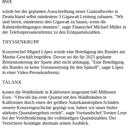
RWE
würde bei der geplanten Ausschreibung neuer Gaskraftwerke in
Deutschland selbst mindestens 3 Gigawatt Leistung zubauen. "Wir
sind bereit, mindestens drei Gigawatt zu bauen, wenn die
Rahmenbedingungen stimmen", sagte Finanzchef Michael Müller in
der Telefonpressekonferenz zu den Erstquartalszahlen.
THYSSENKRUPP
Konzernchef Miguel López würde eine Beteiligung des Bundes am
Marine-Geschäft begrüßen. Davon sei die für 2025 geplante
Börsennotierung der Sparte aber nicht abhängig. "Eine Beteiligung
des Bundes ist keine Vorraussetzung für den Spinoff", sagte López
in einer Video-Pressekonferenz.
TALANX
kosten die Waldbrände in Kalifornien insgesamt 640 Millionen
Euro. "Obwohl das erste Quartal mit den Waldbränden in
Kalifornien durch einen der größten Naturkatastrophen-Schäden
unserer Konzerngeschichte geprägt war, haben wir unser bisher
stärkstes Quartalsergebnis erzielt", sagte Vorstandschef Torsten Leue
bei der Veröffentlichung der vollständigen Quartalszahlen. Der
Versicherer bestätigte abermals seinen Ausblick.