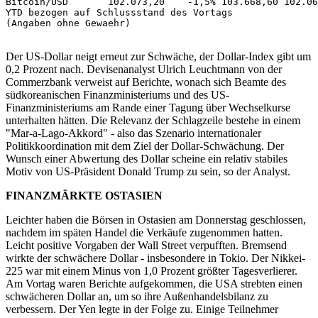
Bitcoin/USD       102.073,20    -1,5% 103.668,60 102.06
YTD bezogen auf Schlussstand des Vortags 

(Angaben ohne Gewaehr) 

Der US-Dollar neigt erneut zur Schwäche, der Dollar-Index gibt um
0,2 Prozent nach. Devisenanalyst Ulrich Leuchtmann von der
Commerzbank verweist auf Berichte, wonach sich Beamte des
südkoreanischen Finanzministeriums und des US-
Finanzministeriums am Rande einer Tagung über Wechselkurse
unterhalten hätten. Die Relevanz der Schlagzeile bestehe in einem
"Mar-a-Lago-Akkord" - also das Szenario internationaler
Politikkoordination mit dem Ziel der Dollar-Schwächung. Der
Wunsch einer Abwertung des Dollar scheine ein relativ stabiles
Motiv von US-Präsident Donald Trump zu sein, so der Analyst.
FINANZMÄRKTE OSTASIEN
Leichter haben die Börsen in Ostasien am Donnerstag geschlossen,
nachdem im späten Handel die Verkäufe zugenommen hatten.
Leicht positive Vorgaben der Wall Street verpufften. Bremsend
wirkte der schwächere Dollar - insbesondere in Tokio. Der Nikkei-
225 war mit einem Minus von 1,0 Prozent größter Tagesverlierer.
Am Vortag waren Berichte aufgekommen, die USA strebten einen
schwächeren Dollar an, um so ihre Außenhandelsbilanz zu
verbessern. Der Yen legte in der Folge zu. Einige Teilnehmer