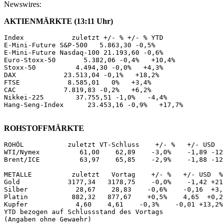
Newswires:
AKTIENMÄRKTE (13:11 Uhr)
Index            zuletzt +/- % +/- % YTD 

E-Mini-Future S&P-500   5.863,30 -0,5% 

E-Mini-Future Nasdaq-100 21.193,60 -0,6% 

Euro-Stoxx-50       5.382,06 -0,4%   +10,4% 

Stoxx-50          4.494,30 -0,0%   +4,3% 

DAX            23.513,04 -0,1%   +18,2% 

FTSE            8.585,01   0%   +3,4% 

CAC            7.819,83 -0,2%   +6,2% 

Nikkei-225        37.755,51 -1,0%   -4,4% 

Hang-Seng-Index      23.453,16 -0,9%   +17,7% 

ROHSTOFFMÄRKTE
ROHÖL           zuletzt VT-Schluss    +/- %   +/- USD  
WTI/Nymex          61,00    62,89    -3,0%    -1,89 -12
Brent/ICE          63,97    65,85    -2,9%    -1,88 -12
METALLE          zuletzt   Vortag    +/- %   +/- USD  %
Gold            3177,34   3178,75    -0,0%    -1,42 +21
Silber            28,67    28,83    -0,6%    -0,16  +3,
Platin           882,32   877,67    +0,5%    4,65  +0,2
Kupfer            4,60    4,61    -0,3%    -0,01 +13,2%
YTD bezogen auf Schlussstand des Vortags 

(Angaben ohne Gewaehr) 
