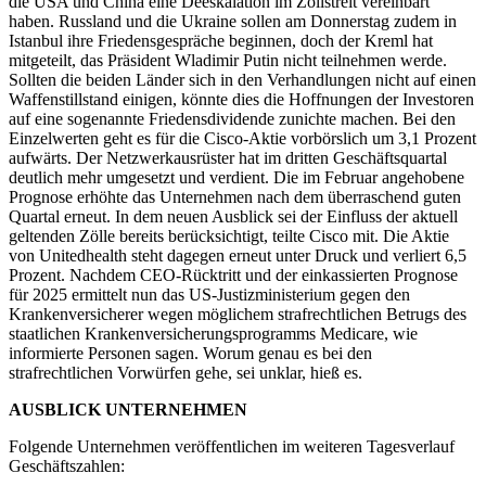
die USA und China eine Deeskalation im Zollstreit vereinbart
haben. Russland und die Ukraine sollen am Donnerstag zudem in
Istanbul ihre Friedensgespräche beginnen, doch der Kreml hat
mitgeteilt, das Präsident Wladimir Putin nicht teilnehmen werde.
Sollten die beiden Länder sich in den Verhandlungen nicht auf einen
Waffenstillstand einigen, könnte dies die Hoffnungen der Investoren
auf eine sogenannte Friedensdividende zunichte machen. Bei den
Einzelwerten geht es für die Cisco-Aktie vorbörslich um 3,1 Prozent
aufwärts. Der Netzwerkausrüster hat im dritten Geschäftsquartal
deutlich mehr umgesetzt und verdient. Die im Februar angehobene
Prognose erhöhte das Unternehmen nach dem überraschend guten
Quartal erneut. In dem neuen Ausblick sei der Einfluss der aktuell
geltenden Zölle bereits berücksichtigt, teilte Cisco mit. Die Aktie
von Unitedhealth steht dagegen erneut unter Druck und verliert 6,5
Prozent. Nachdem CEO-Rücktritt und der einkassierten Prognose
für 2025 ermittelt nun das US-Justizministerium gegen den
Krankenversicherer wegen möglichem strafrechtlichen Betrugs des
staatlichen Krankenversicherungsprogramms Medicare, wie
informierte Personen sagen. Worum genau es bei den
strafrechtlichen Vorwürfen gehe, sei unklar, hieß es.
AUSBLICK UNTERNEHMEN
Folgende Unternehmen veröffentlichen im weiteren Tagesverlauf
Geschäftszahlen: