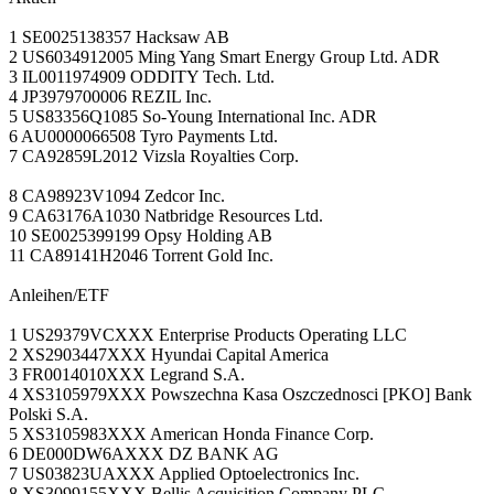
1 SE0025138357 Hacksaw AB
2 US6034912005 Ming Yang Smart Energy Group Ltd. ADR
3 IL0011974909 ODDITY Tech. Ltd.
4 JP3979700006 REZIL Inc.
5 US83356Q1085 So-Young International Inc. ADR
6 AU0000066508 Tyro Payments Ltd.
7 CA92859L2012 Vizsla Royalties Corp.
8 CA98923V1094 Zedcor Inc.
9 CA63176A1030 Natbridge Resources Ltd.
10 SE0025399199 Opsy Holding AB
11 CA89141H2046 Torrent Gold Inc.
Anleihen/ETF
1 US29379VCXXX Enterprise Products Operating LLC
2 XS2903447XXX Hyundai Capital America
3 FR0014010XXX Legrand S.A.
4 XS3105979XXX Powszechna Kasa Oszczednosci [PKO] Bank
Polski S.A.
5 XS3105983XXX American Honda Finance Corp.
6 DE000DW6AXXX DZ BANK AG
7 US03823UAXXX Applied Optoelectronics Inc.
8 XS3099155XXX Bellis Acquisition Company PLC