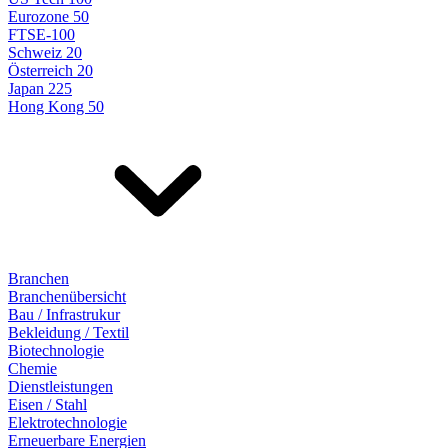
Eurozone 50
FTSE-100
Schweiz 20
Österreich 20
Japan 225
Hong Kong 50
Branchen
Branchenübersicht
Bau / Infrastrukur
Bekleidung / Textil
Biotechnologie
Chemie
Dienstleistungen
Eisen / Stahl
Elektrotechnologie
Erneuerbare Energien