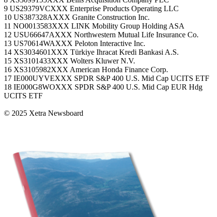
9 US29379VCXXX Enterprise Products Operating LLC
10 US387328AXXX Granite Construction Inc.
11 NO0013583XXX LINK Mobility Group Holding ASA
12 USU66647AXXX Northwestern Mutual Life Insurance Co.
13 US70614WAXXX Peloton Interactive Inc.
14 XS3034601XXX Türkiye Ihracat Kredi Bankasi A.S.
15 XS3101433XXX Wolters Kluwer N.V.
16 XS3105982XXX American Honda Finance Corp.
17 IE000UYVEXXX SPDR S&P 400 U.S. Mid Cap UCITS ETF
18 IE000G8WOXXX SPDR S&P 400 U.S. Mid Cap EUR Hdg
UCITS ETF
© 2025 Xetra Newsboard