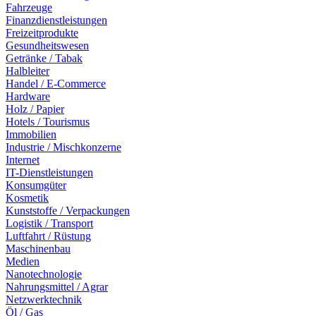
Fahrzeuge
Finanzdienstleistungen
Freizeitprodukte
Gesundheitswesen
Getränke / Tabak
Halbleiter
Handel / E-Commerce
Hardware
Holz / Papier
Hotels / Tourismus
Immobilien
Industrie / Mischkonzerne
Internet
IT-Dienstleistungen
Konsumgüter
Kosmetik
Kunststoffe / Verpackungen
Logistik / Transport
Luftfahrt / Rüstung
Maschinenbau
Medien
Nanotechnologie
Nahrungsmittel / Agrar
Netzwerktechnik
Öl / Gas