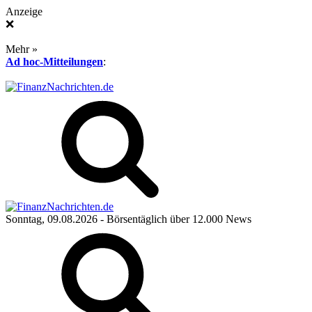
Anzeige
❌
Mehr »
Ad hoc-Mitteilungen
:
Sonntag, 09.08.2026
- Börsentäglich über 12.000 News