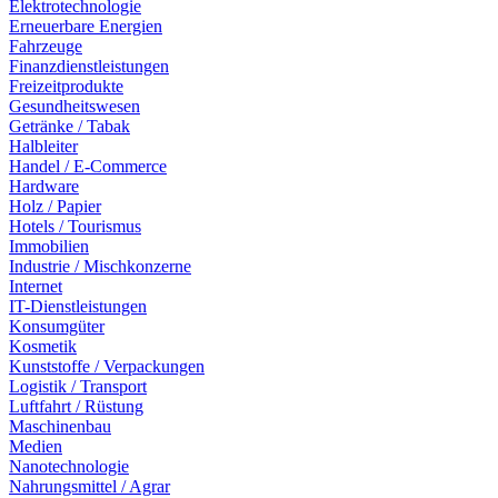
Elektrotechnologie
Erneuerbare Energien
Fahrzeuge
Finanzdienstleistungen
Freizeitprodukte
Gesundheitswesen
Getränke / Tabak
Halbleiter
Handel / E-Commerce
Hardware
Holz / Papier
Hotels / Tourismus
Immobilien
Industrie / Mischkonzerne
Internet
IT-Dienstleistungen
Konsumgüter
Kosmetik
Kunststoffe / Verpackungen
Logistik / Transport
Luftfahrt / Rüstung
Maschinenbau
Medien
Nanotechnologie
Nahrungsmittel / Agrar