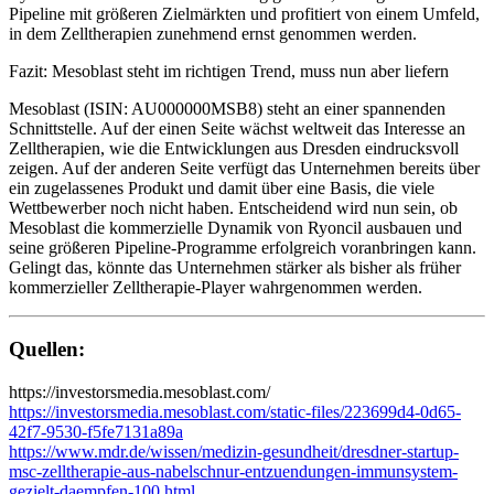
Pipeline mit größeren Zielmärkten und profitiert von einem Umfeld,
in dem Zelltherapien zunehmend ernst genommen werden.
Fazit: Mesoblast steht im richtigen Trend, muss nun aber liefern
Mesoblast (ISIN: AU000000MSB8) steht an einer spannenden
Schnittstelle. Auf der einen Seite wächst weltweit das Interesse an
Zelltherapien, wie die Entwicklungen aus Dresden eindrucksvoll
zeigen. Auf der anderen Seite verfügt das Unternehmen bereits über
ein zugelassenes Produkt und damit über eine Basis, die viele
Wettbewerber noch nicht haben. Entscheidend wird nun sein, ob
Mesoblast die kommerzielle Dynamik von Ryoncil ausbauen und
seine größeren Pipeline-Programme erfolgreich voranbringen kann.
Gelingt das, könnte das Unternehmen stärker als bisher als früher
kommerzieller Zelltherapie-Player wahrgenommen werden.
Quellen:
https://investorsmedia.mesoblast.com/
https://investorsmedia.mesoblast.com/static-files/223699d4-0d65-
42f7-9530-f5fe7131a89a
https://www.mdr.de/wissen/medizin-gesundheit/dresdner-startup-
msc-zelltherapie-aus-nabelschnur-entzuendungen-immunsystem-
gezielt-daempfen-100.html