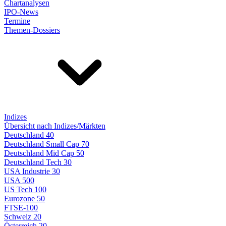
Chartanalysen
IPO-News
Termine
Themen-Dossiers
Indizes
Übersicht nach Indizes/Märkten
Deutschland 40
Deutschland Small Cap 70
Deutschland Mid Cap 50
Deutschland Tech 30
USA Industrie 30
USA 500
US Tech 100
Eurozone 50
FTSE-100
Schweiz 20
Österreich 20