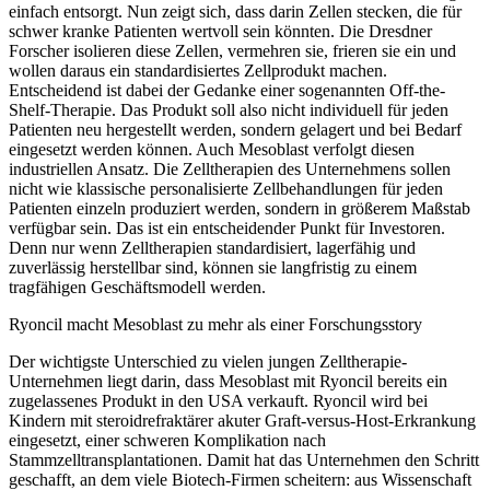
einfach entsorgt. Nun zeigt sich, dass darin Zellen stecken, die für
schwer kranke Patienten wertvoll sein könnten. Die Dresdner
Forscher isolieren diese Zellen, vermehren sie, frieren sie ein und
wollen daraus ein standardisiertes Zellprodukt machen.
Entscheidend ist dabei der Gedanke einer sogenannten Off-the-
Shelf-Therapie. Das Produkt soll also nicht individuell für jeden
Patienten neu hergestellt werden, sondern gelagert und bei Bedarf
eingesetzt werden können. Auch Mesoblast verfolgt diesen
industriellen Ansatz. Die Zelltherapien des Unternehmens sollen
nicht wie klassische personalisierte Zellbehandlungen für jeden
Patienten einzeln produziert werden, sondern in größerem Maßstab
verfügbar sein. Das ist ein entscheidender Punkt für Investoren.
Denn nur wenn Zelltherapien standardisiert, lagerfähig und
zuverlässig herstellbar sind, können sie langfristig zu einem
tragfähigen Geschäftsmodell werden.
Ryoncil macht Mesoblast zu mehr als einer Forschungsstory
Der wichtigste Unterschied zu vielen jungen Zelltherapie-
Unternehmen liegt darin, dass Mesoblast mit Ryoncil bereits ein
zugelassenes Produkt in den USA verkauft. Ryoncil wird bei
Kindern mit steroidrefraktärer akuter Graft-versus-Host-Erkrankung
eingesetzt, einer schweren Komplikation nach
Stammzelltransplantationen. Damit hat das Unternehmen den Schritt
geschafft, an dem viele Biotech-Firmen scheitern: aus Wissenschaft