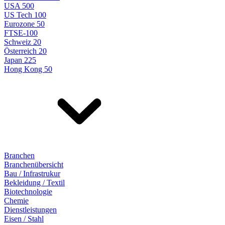
USA 500
US Tech 100
Eurozone 50
FTSE-100
Schweiz 20
Österreich 20
Japan 225
Hong Kong 50
Branchen
Branchenübersicht
Bau / Infrastrukur
Bekleidung / Textil
Biotechnologie
Chemie
Dienstleistungen
Eisen / Stahl