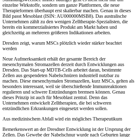
einzelne Wirkstoffe, sondern um ganze Plattformen, die neue
Therapieformen überhaupt erst skalierbar machen. Genau in dieses
Bild passt Mesoblast (ISIN: AU000000MSB8). Das australische
Unternehmen zählt zu den wenigen Zelltherapie-Spezialisten, die
bereits ein kommerzialisiertes Produkt am Markt haben und
gleichzeitig an mehreren größeren Indikationen arbeiten.
Dresden zeigt, warum MSCs plötzlich wieder stärker beachtet
werden
Neue Aufmerksamkeit erhält der gesamte Bereich der
mesenchymalen Stromazellen derzeit durch Entwicklungen aus
Dresden. Das Start-up MDTB-Cells arbeitet daran, bestimmte
Zellen aus gespendeten Nabelschnüren industriell nutzbar zu
machen. Diese mesenchymalen Stromazellen, kurz MSCs, gelten als
besonders interessant, weil sie überschießende Immunreaktionen
regulieren und schwere Entzündungen bremsen können. Genau
dieses Prinzip ist auch für Mesoblast zentral. Denn das
Unternehmen entwickelt Zelltherapien, die bei schweren
entzündlichen Erkrankungen eingesetzt werden sollen.
Aus medizinischem Abfall wird ein mögliches Therapeutikum
Bemerkenswert an der Dresdner Entwicklung ist der Ursprung der
Zellen. Das Gewebe der Nabelschnur wurde nach Geburten lange