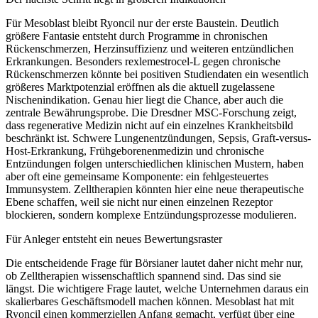
Für Mesoblast bleibt Ryoncil nur der erste Baustein. Deutlich
größere Fantasie entsteht durch Programme in chronischen
Rückenschmerzen, Herzinsuffizienz und weiteren entzündlichen
Erkrankungen. Besonders rexlemestrocel-L gegen chronische
Rückenschmerzen könnte bei positiven Studiendaten ein wesentlich
größeres Marktpotenzial eröffnen als die aktuell zugelassene
Nischenindikation. Genau hier liegt die Chance, aber auch die
zentrale Bewährungsprobe. Die Dresdner MSC-Forschung zeigt,
dass regenerative Medizin nicht auf ein einzelnes Krankheitsbild
beschränkt ist. Schwere Lungenentzündungen, Sepsis, Graft-versus-
Host-Erkrankung, Frühgeborenenmedizin und chronische
Entzündungen folgen unterschiedlichen klinischen Mustern, haben
aber oft eine gemeinsame Komponente: ein fehlgesteuertes
Immunsystem. Zelltherapien könnten hier eine neue therapeutische
Ebene schaffen, weil sie nicht nur einen einzelnen Rezeptor
blockieren, sondern komplexe Entzündungsprozesse modulieren.
Für Anleger entsteht ein neues Bewertungsraster
Die entscheidende Frage für Börsianer lautet daher nicht mehr nur,
ob Zelltherapien wissenschaftlich spannend sind. Das sind sie
längst. Die wichtigere Frage lautet, welche Unternehmen daraus ein
skalierbares Geschäftsmodell machen können. Mesoblast hat mit
Ryoncil einen kommerziellen Anfang gemacht, verfügt über eine