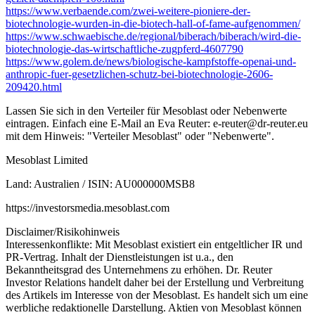
https://www.verbaende.com/zwei-weitere-pioniere-der-
biotechnologie-wurden-in-die-biotech-hall-of-fame-aufgenommen/
https://www.schwaebische.de/regional/biberach/biberach/wird-die-
biotechnologie-das-wirtschaftliche-zugpferd-4607790
https://www.golem.de/news/biologische-kampfstoffe-openai-und-
anthropic-fuer-gesetzlichen-schutz-bei-biotechnologie-2606-
209420.html
Lassen Sie sich in den Verteiler für Mesoblast oder Nebenwerte
eintragen. Einfach eine E-Mail an Eva Reuter:
e-reuter@dr-reuter.eu
mit dem Hinweis: "Verteiler Mesoblast" oder "Nebenwerte".
Mesoblast Limited
Land: Australien / ISIN: AU000000MSB8
https://investorsmedia.mesoblast.com
Disclaimer/Risikohinweis
Interessenkonflikte: Mit Mesoblast existiert ein entgeltlicher IR und
PR-Vertrag. Inhalt der Dienstleistungen ist u.a., den
Bekanntheitsgrad des Unternehmens zu erhöhen. Dr. Reuter
Investor Relations handelt daher bei der Erstellung und Verbreitung
des Artikels im Interesse von der Mesoblast. Es handelt sich um eine
werbliche redaktionelle Darstellung. Aktien von Mesoblast können