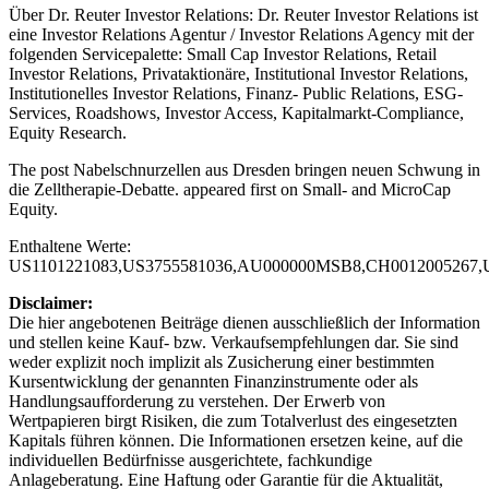
Über Dr. Reuter Investor Relations: Dr. Reuter Investor Relations ist
eine Investor Relations Agentur / Investor Relations Agency mit der
folgenden Servicepalette: Small Cap Investor Relations, Retail
Investor Relations, Privataktionäre, Institutional Investor Relations,
Institutionelles Investor Relations, Finanz- Public Relations, ESG-
Services, Roadshows, Investor Access, Kapitalmarkt-Compliance,
Equity Research.
The post
Nabelschnurzellen aus Dresden bringen neuen Schwung in
die Zelltherapie-Debatte.
appeared first on
Small- and MicroCap
Equity
.
Enthaltene Werte:
US1101221083,US3755581036,AU000000MSB8,CH0012005267,
Disclaimer:
Die hier angebotenen Beiträge dienen ausschließlich der Information
und stellen keine Kauf- bzw. Verkaufsempfehlungen dar. Sie sind
weder explizit noch implizit als Zusicherung einer bestimmten
Kursentwicklung der genannten Finanzinstrumente oder als
Handlungsaufforderung zu verstehen. Der Erwerb von
Wertpapieren birgt Risiken, die zum Totalverlust des eingesetzten
Kapitals führen können. Die Informationen ersetzen keine, auf die
individuellen Bedürfnisse ausgerichtete, fachkundige
Anlageberatung. Eine Haftung oder Garantie für die Aktualität,