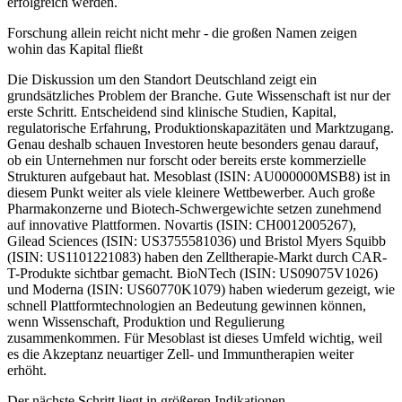
erfolgreich werden.
Forschung allein reicht nicht mehr - die großen Namen zeigen
wohin das Kapital fließt
Die Diskussion um den Standort Deutschland zeigt ein
grundsätzliches Problem der Branche. Gute Wissenschaft ist nur der
erste Schritt. Entscheidend sind klinische Studien, Kapital,
regulatorische Erfahrung, Produktionskapazitäten und Marktzugang.
Genau deshalb schauen Investoren heute besonders genau darauf,
ob ein Unternehmen nur forscht oder bereits erste kommerzielle
Strukturen aufgebaut hat. Mesoblast (ISIN: AU000000MSB8) ist in
diesem Punkt weiter als viele kleinere Wettbewerber. Auch große
Pharmakonzerne und Biotech-Schwergewichte setzen zunehmend
auf innovative Plattformen. Novartis (ISIN: CH0012005267),
Gilead Sciences (ISIN: US3755581036) und Bristol Myers Squibb
(ISIN: US1101221083) haben den Zelltherapie-Markt durch CAR-
T-Produkte sichtbar gemacht. BioNTech (ISIN: US09075V1026)
und Moderna (ISIN: US60770K1079) haben wiederum gezeigt, wie
schnell Plattformtechnologien an Bedeutung gewinnen können,
wenn Wissenschaft, Produktion und Regulierung
zusammenkommen. Für Mesoblast ist dieses Umfeld wichtig, weil
es die Akzeptanz neuartiger Zell- und Immuntherapien weiter
erhöht.
Der nächste Schritt liegt in größeren Indikationen