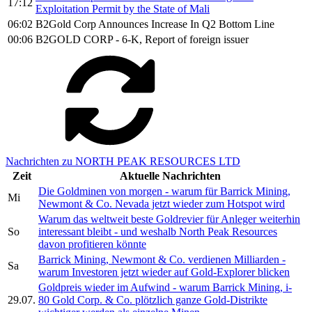
17:12
Exploitation Permit by the State of Mali
06:02
B2Gold Corp Announces Increase In Q2 Bottom Line
00:06
B2GOLD CORP - 6-K, Report of foreign issuer
Nachrichten zu NORTH PEAK RESOURCES LTD
Zeit
Aktuelle Nachrichten
Die Goldminen von morgen - warum für Barrick Mining,
Mi
Newmont & Co. Nevada jetzt wieder zum Hotspot wird
Warum das weltweit beste Goldrevier für Anleger weiterhin
So
interessant bleibt - und weshalb North Peak Resources
davon profitieren könnte
Barrick Mining, Newmont & Co. verdienen Milliarden -
Sa
warum Investoren jetzt wieder auf Gold-Explorer blicken
Goldpreis wieder im Aufwind - warum Barrick Mining, i-
29.07.
80 Gold Corp. & Co. plötzlich ganze Gold-Distrikte