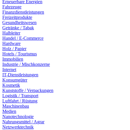
Erneuerbare Energien
Fahrzeuge
Finanzdienstleistungen
Freizeitprodukte
Gesundheitswesen
Getränke / Tabak
Halbleiter
Handel / E-Commerce
Hardware
Holz / Papier
Hotels / Tourismus
Immobilien
Industrie / Mischkonzerne
Internet
IT-Dienstleistungen
Konsumgüter
Kosmetik
Kunststoffe / Verpackungen
Logistik / Transport
Luftfahrt / Rüstung
Maschinenbau
Medien
Nanotechnologie
Nahrungsmittel / Agrar
Netzwerktechnik