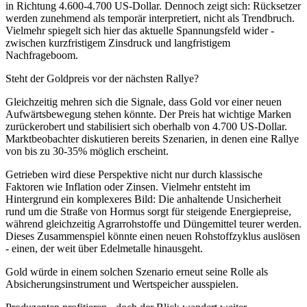
in Richtung 4.600-4.700 US-Dollar. Dennoch zeigt sich: Rücksetzer
werden zunehmend als temporär interpretiert, nicht als Trendbruch.
Vielmehr spiegelt sich hier das aktuelle Spannungsfeld wider -
zwischen kurzfristigem Zinsdruck und langfristigem
Nachfrageboom.
Steht der Goldpreis vor der nächsten Rallye?
Gleichzeitig mehren sich die Signale, dass Gold vor einer neuen
Aufwärtsbewegung stehen könnte. Der Preis hat wichtige Marken
zurückerobert und stabilisiert sich oberhalb von 4.700 US-Dollar.
Marktbeobachter diskutieren bereits Szenarien, in denen eine Rallye
von bis zu 30-35% möglich erscheint.
Getrieben wird diese Perspektive nicht nur durch klassische
Faktoren wie Inflation oder Zinsen. Vielmehr entsteht im
Hintergrund ein komplexeres Bild: Die anhaltende Unsicherheit
rund um die Straße von Hormus sorgt für steigende Energiepreise,
während gleichzeitig Agrarrohstoffe und Düngemittel teurer werden.
Dieses Zusammenspiel könnte einen neuen Rohstoffzyklus auslösen
- einen, der weit über Edelmetalle hinausgeht.
Gold würde in einem solchen Szenario erneut seine Rolle als
Absicherungsinstrument und Wertspeicher ausspielen.