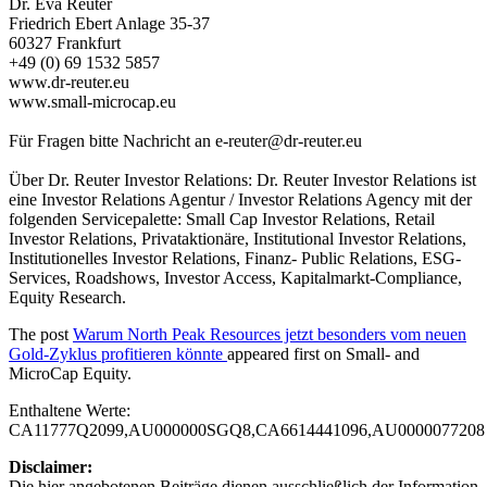
Dr. Eva Reuter
Friedrich Ebert Anlage 35-37
60327 Frankfurt
+49 (0) 69 1532 5857
www.dr-reuter.eu
www.small-microcap.eu
Für Fragen bitte Nachricht an
e-reuter@dr-reuter.eu
Über Dr. Reuter Investor Relations: Dr. Reuter Investor Relations ist
eine Investor Relations Agentur / Investor Relations Agency mit der
folgenden Servicepalette: Small Cap Investor Relations, Retail
Investor Relations, Privataktionäre, Institutional Investor Relations,
Institutionelles Investor Relations, Finanz- Public Relations, ESG-
Services, Roadshows, Investor Access, Kapitalmarkt-Compliance,
Equity Research.
The post
Warum North Peak Resources jetzt besonders vom neuen
Gold-Zyklus profitieren könnte
appeared first on
Small- and
MicroCap Equity
.
Enthaltene Werte:
CA11777Q2099,AU000000SGQ8,CA6614441096,AU0000077208
Disclaimer:
Die hier angebotenen Beiträge dienen ausschließlich der Information