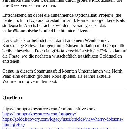
Partnerschaften oder Übernahmen durch größere Produzenten, die
ihre Reserven sichern wollen.
Entscheidend ist dabei die zunehmende Optionalität: Projekte, die
heute noch im Explorationsstadium sind, können morgen bereits als
strategische Assets betrachtet werden - vorausgesetzt, das
makroökonomische Umfeld bleibt unterstützend.
Der Goldsektor befindet sich damit an einem Wendepunkt.
Kurzfristige Schwankungen durch Zinsen, Inflation und Geopolitik
bleiben bestehen. Doch langfristig verschiebt sich der Fokus klar auf
die Frage, wo die nächsten wirtschaftlich tragfähigen Goldquellen
entstehen.
Genau in diesem Spannungsfeld könnten Unternehmen wie North
Peak eine deutlich größere Rolle spielen, als es ihre aktuelle
Wahrnehmung vermuten lässt.
Quellen:
https://northpeakresources.com/corporate-investors/
https://northpeakresources.com/property/
https://golddiscovery.com/legacy/user/articles/view/harry-dobsons-
mining-story