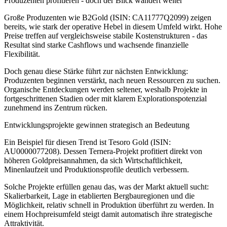
Produzenten profitieren - doch der Blick wandert weiter
Große Produzenten wie B2Gold (ISIN: CA11777Q2099) zeigen
bereits, wie stark der operative Hebel in diesem Umfeld wirkt. Hohe
Preise treffen auf vergleichsweise stabile Kostenstrukturen - das
Resultat sind starke Cashflows und wachsende finanzielle
Flexibilität.
Doch genau diese Stärke führt zur nächsten Entwicklung:
Produzenten beginnen verstärkt, nach neuen Ressourcen zu suchen.
Organische Entdeckungen werden seltener, weshalb Projekte in
fortgeschrittenen Stadien oder mit klarem Explorationspotenzial
zunehmend ins Zentrum rücken.
Entwicklungsprojekte gewinnen strategisch an Bedeutung
Ein Beispiel für diesen Trend ist Tesoro Gold (ISIN:
AU0000077208). Dessen Ternera-Projekt profitiert direkt von
höheren Goldpreisannahmen, da sich Wirtschaftlichkeit,
Minenlaufzeit und Produktionsprofile deutlich verbessern.
Solche Projekte erfüllen genau das, was der Markt aktuell sucht:
Skalierbarkeit, Lage in etablierten Bergbauregionen und die
Möglichkeit, relativ schnell in Produktion überführt zu werden. In
einem Hochpreisumfeld steigt damit automatisch ihre strategische
Attraktivität.