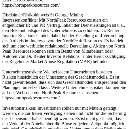
https://northpeakresources.com/
Disclaimer/Risikohinweis St George Mining
Interessenkonflikte: Mit NorthPeak Resources existiert ein
entgeltlicher IR und PR-Vertrag. Inhalt der Dienstleistungen ist u.a.,
den Bekanntheitsgrad des Unternehmens zu erhöhen. Dr. Reuter
Investor Relations handelt daher bei der Erstellung und Verbreitung
des Artikels im Interesse von der NorthPeak Resources. Es handelt
sich um eine werbliche redaktionelle Darstellung. Aktien von North
Peak Resources können sich im Besitz von Mitarbeitern oder
Autoren von Dr. Reuter Investor Relations - unter Berücksichtigung
der Regeln der Market Abuse Regulation (MAR) befinden.
Unternehmensrisiken: Wie bei jedem Unternehmen bestehen
Risiken hinsichtlich der Umsetzung des Geschäftsmodells. Es ist
nicht gewährleistet, dass sich das Geschäftsmodell entsprechend den
Planungen umsetzen lässt. Weitere Unternehmensrisiken können Sie
auf der Webseite von NorthPeak Resources einsehen:
https://northpeakresources.com/
Investitionsrisiken: Investitionen sollten nur mit Mitteln getätigt
werden, die zur freien Verfügung stehen und nicht für die Sicherung
des Lebensunterhaltes benötigt werden. Es ist nicht gesichert, dass
ein Verkauf der Anteile über die Börse zu jedem Zeitpunkt möglich
sein wird. Grundsätzlich unterliegen Aktien immer dem Risiko eines