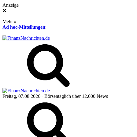
Anzeige
❌
Mehr »
Ad hoc-Mitteilungen
:
Freitag, 07.08.2026
- Börsentäglich über 12.000 News