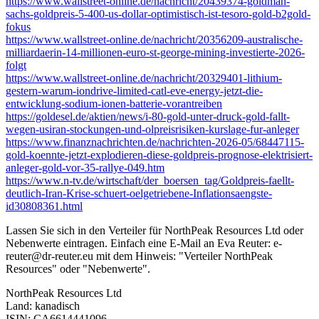
https://www.wallstreet-online.de/nachricht/20439374-goldman-
sachs-goldpreis-5-400-us-dollar-optimistisch-ist-tesoro-gold-b2gold-
fokus
https://www.wallstreet-online.de/nachricht/20356209-australische-
milliardaerin-14-millionen-euro-st-george-mining-investierte-2026-
folgt
https://www.wallstreet-online.de/nachricht/20329401-lithium-
gestern-warum-iondrive-limited-catl-eve-energy-jetzt-die-
entwicklung-sodium-ionen-batterie-vorantreiben
https://goldesel.de/aktien/news/i-80-gold-unter-druck-gold-fallt-
wegen-usiran-stockungen-und-olpreisrisiken-kurslage-fur-anleger
https://www.finanznachrichten.de/nachrichten-2026-05/68447115-
gold-koennte-jetzt-explodieren-diese-goldpreis-prognose-elektrisiert-
anleger-gold-vor-35-rallye-049.htm
https://www.n-tv.de/wirtschaft/der_boersen_tag/Goldpreis-faellt-
deutlich-Iran-Krise-schuert-oelgetriebene-Inflationsaengste-
id30808361.html
Lassen Sie sich in den Verteiler für NorthPeak Resources Ltd oder
Nebenwerte eintragen. Einfach eine E-Mail an Eva Reuter:
e-
reuter@dr-reuter.eu
mit dem Hinweis: "Verteiler NorthPeak
Resources" oder "Nebenwerte".
NorthPeak Resources Ltd
Land: kanadisch
ISIN: CA6614441096