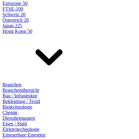
Eurozone 50
FTSE-100
Schweiz 20
Österreich 20
Japan 225
Hong Kong 50
Branchen
Branchenübersicht
Bau / Infrastrukur
Bekleidung / Textil
Biotechnologie
Chemie
Dienstleistungen
Eisen / Stahl
Elektrotechnologie
Erneuerbare Energien