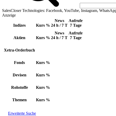
SalesCloser Technologies: Facebook, YouTube, Instagram, WhatsAp
Anzeige
News
Aufrufe
Indizes
Kurs
%
24 h / 7 T
7 Tage
News
Aufrufe
Aktien
Kurs
%
24 h / 7 T
7 Tage
Xetra-Orderbuch
Fonds
Kurs
%
Devisen
Kurs
%
Rohstoffe
Kurs
%
Themen
Kurs
%
Erweiterte Suche