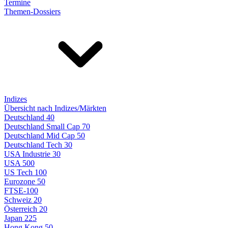
Termine
Themen-Dossiers
Indizes
Übersicht nach Indizes/Märkten
Deutschland 40
Deutschland Small Cap 70
Deutschland Mid Cap 50
Deutschland Tech 30
USA Industrie 30
USA 500
US Tech 100
Eurozone 50
FTSE-100
Schweiz 20
Österreich 20
Japan 225
Hong Kong 50