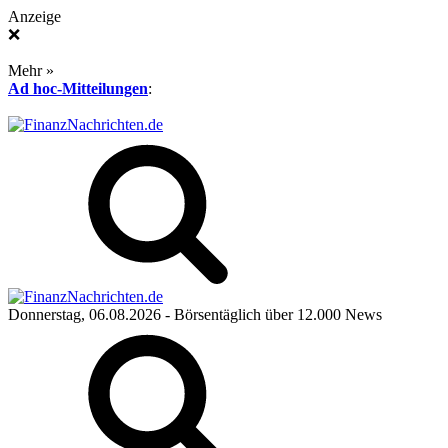
Anzeige
❌
Mehr »
Ad hoc-Mitteilungen
:
Donnerstag, 06.08.2026
- Börsentäglich über 12.000 News