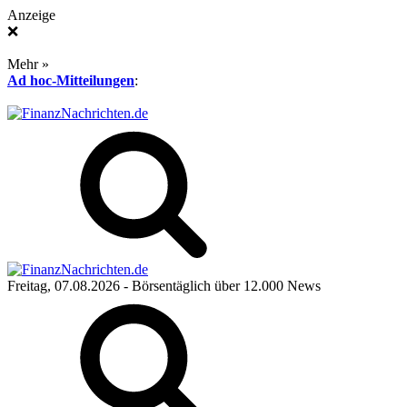
Anzeige
❌
Mehr »
Ad hoc-Mitteilungen
:
Freitag, 07.08.2026
- Börsentäglich über 12.000 News