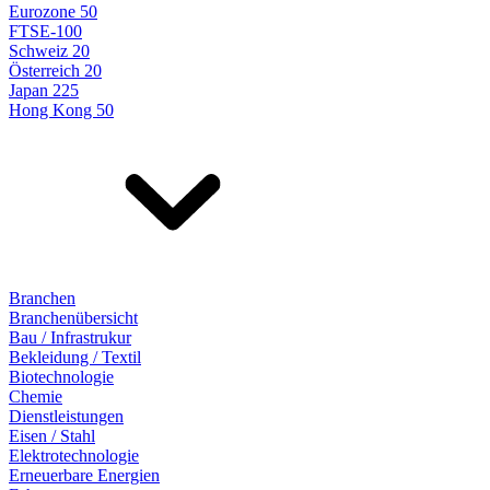
Eurozone 50
FTSE-100
Schweiz 20
Österreich 20
Japan 225
Hong Kong 50
Branchen
Branchenübersicht
Bau / Infrastrukur
Bekleidung / Textil
Biotechnologie
Chemie
Dienstleistungen
Eisen / Stahl
Elektrotechnologie
Erneuerbare Energien