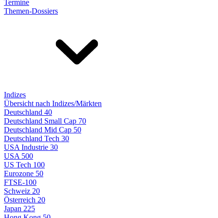
Termine
Themen-Dossiers
Indizes
Übersicht nach Indizes/Märkten
Deutschland 40
Deutschland Small Cap 70
Deutschland Mid Cap 50
Deutschland Tech 30
USA Industrie 30
USA 500
US Tech 100
Eurozone 50
FTSE-100
Schweiz 20
Österreich 20
Japan 225
Hong Kong 50