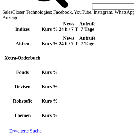
SalesCloser Technologies: Facebook, YouTube, Instagram, WhatsAp
Anzeige
News
Aufrufe
Indizes
Kurs
%
24 h / 7 T
7 Tage
News
Aufrufe
Aktien
Kurs
%
24 h / 7 T
7 Tage
Xetra-Orderbuch
Fonds
Kurs
%
Devisen
Kurs
%
Rohstoffe
Kurs
%
Themen
Kurs
%
Erweiterte Suche