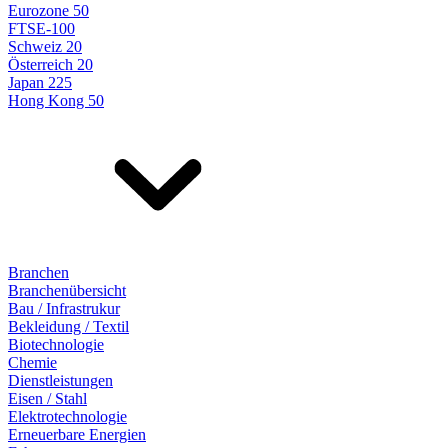
Eurozone 50
FTSE-100
Schweiz 20
Österreich 20
Japan 225
Hong Kong 50
Branchen
Branchenübersicht
Bau / Infrastrukur
Bekleidung / Textil
Biotechnologie
Chemie
Dienstleistungen
Eisen / Stahl
Elektrotechnologie
Erneuerbare Energien