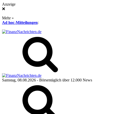
Anzeige
❌
Mehr »
Ad hoc-Mitteilungen
:
Samstag, 08.08.2026
- Börsentäglich über 12.000 News