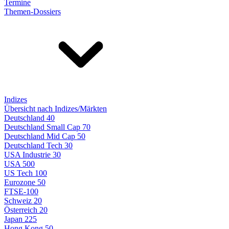
Termine
Themen-Dossiers
Indizes
Übersicht nach Indizes/Märkten
Deutschland 40
Deutschland Small Cap 70
Deutschland Mid Cap 50
Deutschland Tech 30
USA Industrie 30
USA 500
US Tech 100
Eurozone 50
FTSE-100
Schweiz 20
Österreich 20
Japan 225
Hong Kong 50