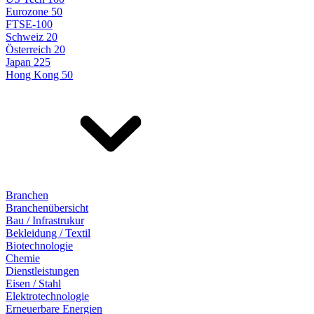
Eurozone 50
FTSE-100
Schweiz 20
Österreich 20
Japan 225
Hong Kong 50
Branchen
Branchenübersicht
Bau / Infrastrukur
Bekleidung / Textil
Biotechnologie
Chemie
Dienstleistungen
Eisen / Stahl
Elektrotechnologie
Erneuerbare Energien