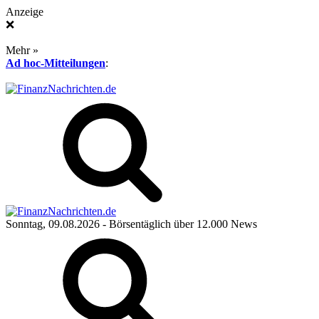
Anzeige
❌
Mehr »
Ad hoc-Mitteilungen
:
Sonntag, 09.08.2026
- Börsentäglich über 12.000 News