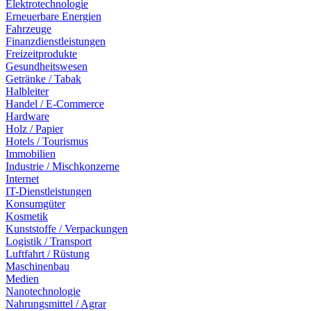
Elektrotechnologie
Erneuerbare Energien
Fahrzeuge
Finanzdienstleistungen
Freizeitprodukte
Gesundheitswesen
Getränke / Tabak
Halbleiter
Handel / E-Commerce
Hardware
Holz / Papier
Hotels / Tourismus
Immobilien
Industrie / Mischkonzerne
Internet
IT-Dienstleistungen
Konsumgüter
Kosmetik
Kunststoffe / Verpackungen
Logistik / Transport
Luftfahrt / Rüstung
Maschinenbau
Medien
Nanotechnologie
Nahrungsmittel / Agrar