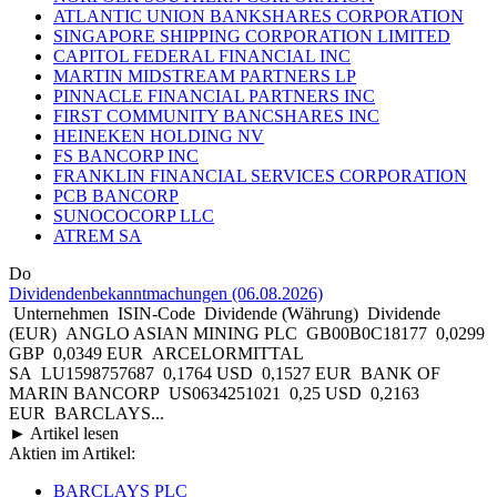
ATLANTIC UNION BANKSHARES CORPORATION
SINGAPORE SHIPPING CORPORATION LIMITED
CAPITOL FEDERAL FINANCIAL INC
MARTIN MIDSTREAM PARTNERS LP
PINNACLE FINANCIAL PARTNERS INC
FIRST COMMUNITY BANCSHARES INC
HEINEKEN HOLDING NV
FS BANCORP INC
FRANKLIN FINANCIAL SERVICES CORPORATION
PCB BANCORP
SUNOCOCORP LLC
ATREM SA
Do
Dividendenbekanntmachungen (06.08.2026)
Unternehmen ISIN-Code Dividende (Währung) Dividende
(EUR) ANGLO ASIAN MINING PLC GB00B0C18177 0,0299
GBP 0,0349 EUR ARCELORMITTAL
SA LU1598757687 0,1764 USD 0,1527 EUR BANK OF
MARIN BANCORP US0634251021 0,25 USD 0,2163
EUR BARCLAYS...
► Artikel lesen
Aktien im Artikel:
BARCLAYS PLC