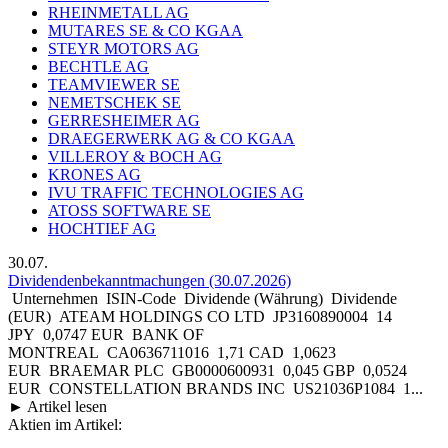
RHEINMETALL AG
MUTARES SE & CO KGAA
STEYR MOTORS AG
BECHTLE AG
TEAMVIEWER SE
NEMETSCHEK SE
GERRESHEIMER AG
DRAEGERWERK AG & CO KGAA
VILLEROY & BOCH AG
KRONES AG
IVU TRAFFIC TECHNOLOGIES AG
ATOSS SOFTWARE SE
HOCHTIEF AG
30.07.
Dividendenbekanntmachungen (30.07.2026)
Unternehmen ISIN-Code Dividende (Währung) Dividende
(EUR) ATEAM HOLDINGS CO LTD JP3160890004 14
JPY 0,0747 EUR BANK OF
MONTREAL CA0636711016 1,71 CAD 1,0623
EUR BRAEMAR PLC GB0000600931 0,045 GBP 0,0524
EUR CONSTELLATION BRANDS INC US21036P1084 1...
► Artikel lesen
Aktien im Artikel: