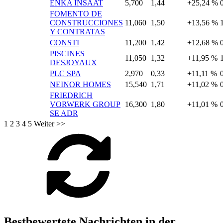
ENKA INSAAT
5,700
1,44
+25,24 %
FOMENTO DE
CONSTRUCCIONES
11,060
1,50
+13,56 %
Y CONTRATAS
CONSTI
11,200
1,42
+12,68 %
PISCINES
11,050
1,32
+11,95 %
DESJOYAUX
PLC SPA
2,970
0,33
+11,11 %
NEINOR HOMES
15,540
1,71
+11,02 %
FRIEDRICH
VORWERK GROUP
16,300
1,80
+11,01 %
SE ADR
1
2
3
4
5
Weiter >>
Bestbewertete Nachrichten in der