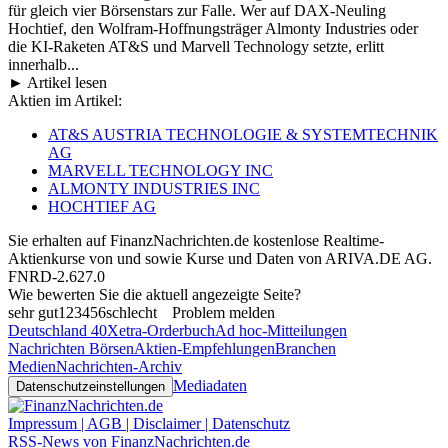
für gleich vier Börsenstars zur Falle. Wer auf DAX-Neuling
Hochtief, den Wolfram-Hoffnungsträger Almonty Industries oder
die KI-Raketen AT&S und Marvell Technology setzte, erlitt
innerhalb...
► Artikel lesen
Aktien im Artikel:
AT&S AUSTRIA TECHNOLOGIE & SYSTEMTECHNIK
AG
MARVELL TECHNOLOGY INC
ALMONTY INDUSTRIES INC
HOCHTIEF AG
Sie erhalten auf FinanzNachrichten.de kostenlose Realtime-
Aktienkurse von
und
sowie Kurse und Daten von
ARIVA.DE AG
.
FNRD-2.627.0
Wie bewerten Sie die aktuell angezeigte Seite?
sehr gut
1
2
3
4
5
6
schlecht
Problem melden
Deutschland 40
Xetra-Orderbuch
Ad hoc-Mitteilungen
Nachrichten Börsen
Aktien-Empfehlungen
Branchen
Medien
Nachrichten-Archiv
Mediadaten
Datenschutzeinstellungen
Impressum | AGB | Disclaimer | Datenschutz
RSS-News von FinanzNachrichten.de