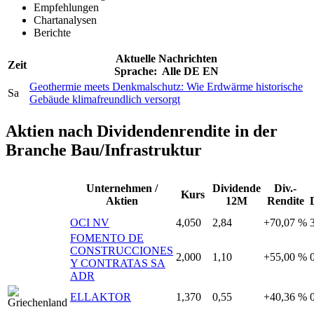
Empfehlungen
Chartanalysen
Berichte
Aktuelle Nachrichten
Zeit
Sprache:
Alle
DE
EN
Geothermie meets Denkmalschutz: Wie Erdwärme historische
Sa
Gebäude klimafreundlich versorgt
Aktien nach Dividendenrendite in der
Branche Bau/Infrastruktur
Unternehmen /
Dividende
Div.-
Kurs
Aktien
12M
Rendite
OCI NV
4,050
2,84
+70,07 %
FOMENTO DE
CONSTRUCCIONES
2,000
1,10
+55,00 %
Y CONTRATAS SA
ADR
ELLAKTOR
1,370
0,55
+40,36 %