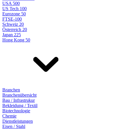
USA 500
US Tech 100
Eurozone 50
FTSE-100
Schweiz 20
Österreich 20
Japan 225
Hong Kong 50
Branchen
Branchenübersicht
Bau / Infrastrukur
Bekleidung / Textil
Biotechnologie
Chemie
Dienstleistungen
Eisen / Stahl