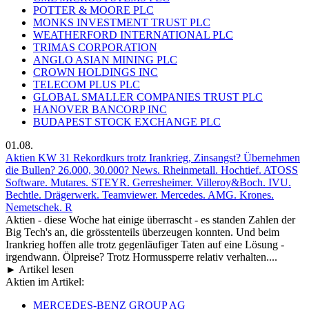
POTTER & MOORE PLC
MONKS INVESTMENT TRUST PLC
WEATHERFORD INTERNATIONAL PLC
TRIMAS CORPORATION
ANGLO ASIAN MINING PLC
CROWN HOLDINGS INC
TELECOM PLUS PLC
GLOBAL SMALLER COMPANIES TRUST PLC
HANOVER BANCORP INC
BUDAPEST STOCK EXCHANGE PLC
01.08.
Aktien KW 31 Rekordkurs trotz Irankrieg, Zinsangst? Übernehmen
die Bullen? 26.000, 30.000? News. Rheinmetall. Hochtief. ATOSS
Software. Mutares. STEYR. Gerresheimer. Villeroy&Boch. IVU.
Bechtle. Drägerwerk. Teamviewer. Mercedes. AMG. Krones.
Nemetschek. R
Aktien - diese Woche hat einige überrascht - es standen Zahlen der
Big Tech's an, die grösstenteils überzeugen konnten. Und beim
Irankrieg hoffen alle trotz gegenläufiger Taten auf eine Lösung -
irgendwann. Ölpreise? Trotz Hormussperre relativ verhalten....
► Artikel lesen
Aktien im Artikel:
MERCEDES-BENZ GROUP AG