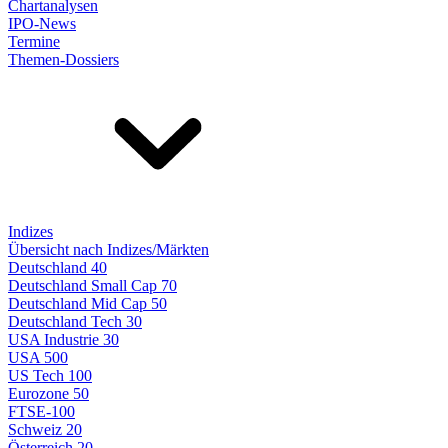
Chartanalysen
IPO-News
Termine
Themen-Dossiers
Indizes
Übersicht nach Indizes/Märkten
Deutschland 40
Deutschland Small Cap 70
Deutschland Mid Cap 50
Deutschland Tech 30
USA Industrie 30
USA 500
US Tech 100
Eurozone 50
FTSE-100
Schweiz 20
Österreich 20