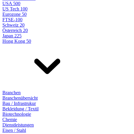
USA 500
US Tech 100
Eurozone 50
FTSE-100
Schweiz 20
Österreich 20
Japan 225
Hong Kong 50
Branchen
Branchenübersicht
Bau / Infrastrukur
Bekleidung / Textil
Biotechnologie
Chemie
Dienstleistungen
Eisen / Stahl