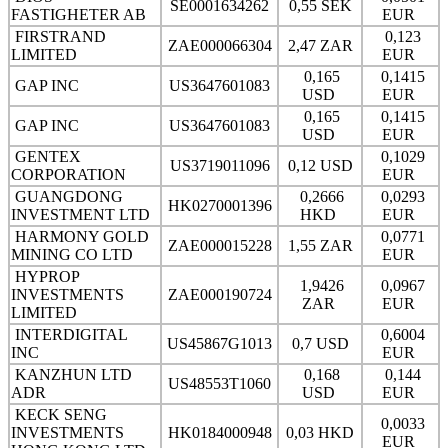
SE0001634262
0,55 SEK
FASTIGHETER AB
EUR
FIRSTRAND
0,123
ZAE000066304
2,47 ZAR
LIMITED
EUR
0,165
0,1415
GAP INC
US3647601083
USD
EUR
0,165
0,1415
GAP INC
US3647601083
USD
EUR
GENTEX
0,1029
US3719011096
0,12 USD
CORPORATION
EUR
GUANGDONG
0,2666
0,0293
HK0270001396
INVESTMENT LTD
HKD
EUR
HARMONY GOLD
0,0771
ZAE000015228
1,55 ZAR
MINING CO LTD
EUR
HYPROP
1,9426
0,0967
INVESTMENTS
ZAE000190724
ZAR
EUR
LIMITED
INTERDIGITAL
0,6004
US45867G1013
0,7 USD
INC
EUR
KANZHUN LTD
0,168
0,144
US48553T1060
ADR
USD
EUR
KECK SENG
0,0033
INVESTMENTS
HK0184000948
0,03 HKD
EUR