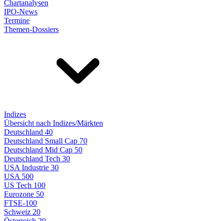
Chartanalysen
IPO-News
Termine
Themen-Dossiers
Indizes
Übersicht nach Indizes/Märkten
Deutschland 40
Deutschland Small Cap 70
Deutschland Mid Cap 50
Deutschland Tech 30
USA Industrie 30
USA 500
US Tech 100
Eurozone 50
FTSE-100
Schweiz 20
Österreich 20