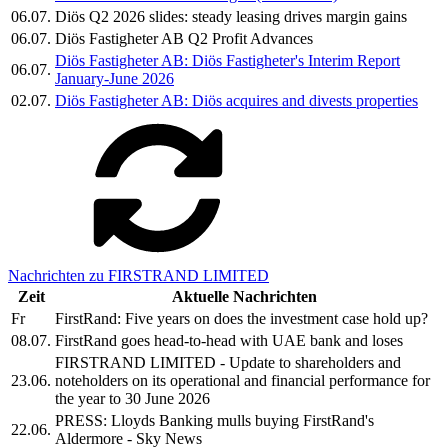
06.07.
Diös Q2 2026 slides: steady leasing drives margin gains
06.07.
Diös Fastigheter AB Q2 Profit Advances
Diös Fastigheter AB: Diös Fastigheter's Interim Report
06.07.
January-June 2026
02.07.
Diös Fastigheter AB: Diös acquires and divests properties
Nachrichten zu FIRSTRAND LIMITED
Zeit
Aktuelle Nachrichten
Fr
FirstRand: Five years on does the investment case hold up?
08.07.
FirstRand goes head-to-head with UAE bank and loses
FIRSTRAND LIMITED - Update to shareholders and
23.06.
noteholders on its operational and financial performance for
the year to 30 June 2026
PRESS: Lloyds Banking mulls buying FirstRand's
22.06.
Aldermore - Sky News