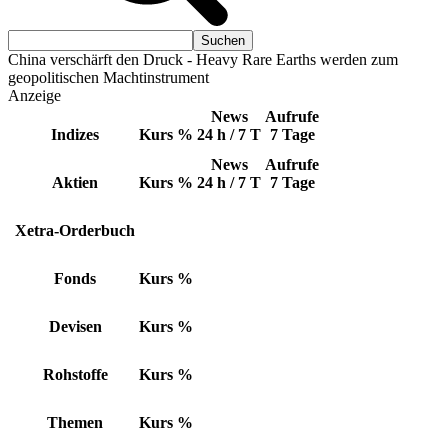
China verschärft den Druck - Heavy Rare Earths werden zum
geopolitischen Machtinstrument
Anzeige
News
Aufrufe
Indizes
Kurs
%
24 h / 7 T
7 Tage
News
Aufrufe
Aktien
Kurs
%
24 h / 7 T
7 Tage
Xetra-Orderbuch
Fonds
Kurs
%
Devisen
Kurs
%
Rohstoffe
Kurs
%
Themen
Kurs
%