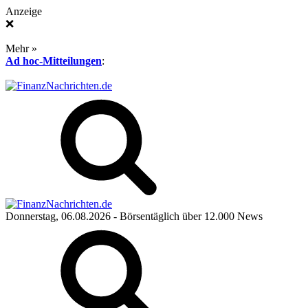
Anzeige
❌
Mehr »
Ad hoc-Mitteilungen
:
Donnerstag, 06.08.2026
- Börsentäglich über 12.000 News