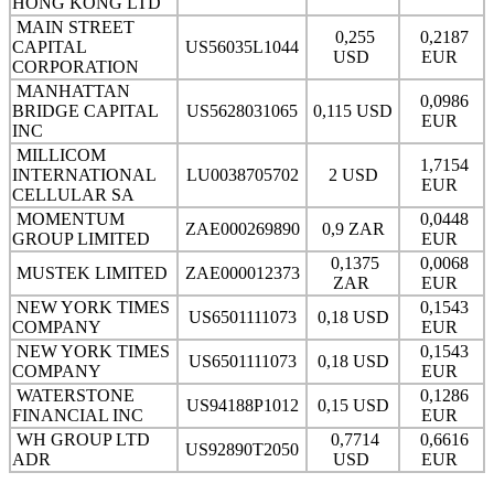
HONG KONG LTD
MAIN STREET
0,255
0,2187
CAPITAL
US56035L1044
USD
EUR
CORPORATION
MANHATTAN
0,0986
BRIDGE CAPITAL
US5628031065
0,115 USD
EUR
INC
MILLICOM
1,7154
INTERNATIONAL
LU0038705702
2 USD
EUR
CELLULAR SA
MOMENTUM
0,0448
ZAE000269890
0,9 ZAR
GROUP LIMITED
EUR
0,1375
0,0068
MUSTEK LIMITED
ZAE000012373
ZAR
EUR
NEW YORK TIMES
0,1543
US6501111073
0,18 USD
COMPANY
EUR
NEW YORK TIMES
0,1543
US6501111073
0,18 USD
COMPANY
EUR
WATERSTONE
0,1286
US94188P1012
0,15 USD
FINANCIAL INC
EUR
WH GROUP LTD
0,7714
0,6616
US92890T2050
ADR
USD
EUR