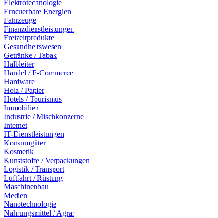
Elektrotechnologie
Erneuerbare Energien
Fahrzeuge
Finanzdienstleistungen
Freizeitprodukte
Gesundheitswesen
Getränke / Tabak
Halbleiter
Handel / E-Commerce
Hardware
Holz / Papier
Hotels / Tourismus
Immobilien
Industrie / Mischkonzerne
Internet
IT-Dienstleistungen
Konsumgüter
Kosmetik
Kunststoffe / Verpackungen
Logistik / Transport
Luftfahrt / Rüstung
Maschinenbau
Medien
Nanotechnologie
Nahrungsmittel / Agrar