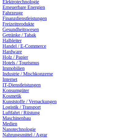
Elektrotechnologie
Erneuerbare Energien
Fahrzeuge
Finanzdienstleistungen
Freizeitprodukte
Gesundheitswesen
Getränke / Tabak
Halbleiter
Handel / E-Commerce
Hardware
Holz / Papier
Hotels / Tourismus
Immobilien
Industrie / Mischkonzerne
Internet
IT-Dienstleistungen
Konsumgüter
Kosmetik
Kunststoffe / Verpackungen
Logistik / Transport
Luftfahrt / Rüstung
Maschinenbau
Medien
Nanotechnologie
Nahrungsmittel / Agrar