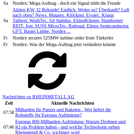
Sa
Nordex: Mega-Auftrag - doch ein Signal trübt die Freude
Aktien KW 32 Rekorde! Endlich. Weiter so? Überkauft? Luft
nach oben? News. Mutares. Klöckner. Evotec. Knaus
Sa
Tabbert. WashTec. All Stabilus. ElringKlinger. Hamborner
REIT. Jost. SUSS MicroTec. Rational. Elmos Semiconductor.
GFT. Bastei Lübbe. Nordex ...
Fr
Nordex secures 525MW turbine order from Türkerler
Fr
Nordex: Was der Mega-Auftrag jetzt verändern könnte
Nachrichten zu RHEINMETALL AG
Zeit
Aktuelle Nachrichten
Milliarden für Panzer und Raketen - Wer liefert die
07:58
Rohstoffe für Europas Aufrüstung?
Europas 800-Milliarden-Aufrüstung: Warum Drohnen und
07:46
KI ein Problem haben - und welche Technologie neben
Rheinmetall & Co. wichtiger wird