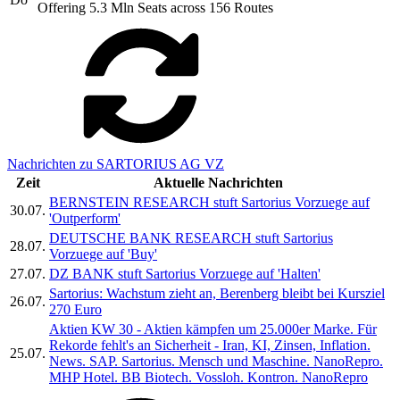
Offering 5.3 Mln Seats across 156 Routes
Nachrichten zu SARTORIUS AG VZ
Zeit
Aktuelle Nachrichten
BERNSTEIN RESEARCH stuft Sartorius Vorzuege auf
30.07.
'Outperform'
DEUTSCHE BANK RESEARCH stuft Sartorius
28.07.
Vorzuege auf 'Buy'
27.07.
DZ BANK stuft Sartorius Vorzuege auf 'Halten'
Sartorius: Wachstum zieht an, Berenberg bleibt bei Kursziel
26.07.
270 Euro
Aktien KW 30 - Aktien kämpfen um 25.000er Marke. Für
Rekorde fehlt's an Sicherheit - Iran, KI, Zinsen, Inflation.
25.07.
News. SAP. Sartorius. Mensch und Maschine. NanoRepro.
MHP Hotel. BB Biotech. Vossloh. Kontron. NanoRepro