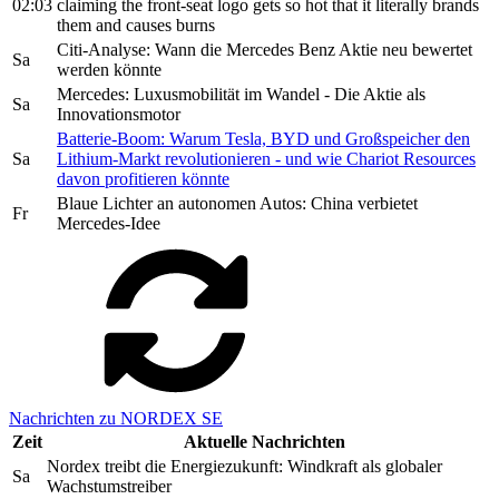
02:03
claiming the front-seat logo gets so hot that it literally brands
them and causes burns
Citi-Analyse: Wann die Mercedes Benz Aktie neu bewertet
Sa
werden könnte
Mercedes: Luxusmobilität im Wandel - Die Aktie als
Sa
Innovationsmotor
Batterie-Boom: Warum Tesla, BYD und Großspeicher den
Sa
Lithium-Markt revolutionieren - und wie Chariot Resources
davon profitieren könnte
Blaue Lichter an autonomen Autos: China verbietet
Fr
Mercedes-Idee
Nachrichten zu NORDEX SE
Zeit
Aktuelle Nachrichten
Nordex treibt die Energiezukunft: Windkraft als globaler
Sa
Wachstumstreiber