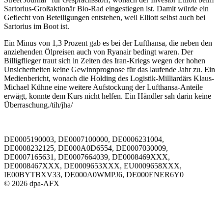
Sartorius-Großaktionär Bio-Rad eingestiegen ist. Damit würde ein
Geflecht von Beteiligungen entstehen, weil Elliott selbst auch bei
Sartorius im Boot ist.
Ein Minus von 1,3 Prozent gab es bei der Lufthansa, die neben den
anziehenden Ölpreisen auch von Ryanair bedingt waren. Der
Billigflieger traut sich in Zeiten des Iran-Kriegs wegen der hohen
Unsicherheiten keine Gewinnprognose für das laufende Jahr zu. Ein
Medienbericht, wonach die Holding des Logistik-Milliardärs Klaus-
Michael Kühne eine weitere Aufstockung der Lufthansa-Anteile
erwägt, konnte dem Kurs nicht helfen. Ein Händler sah darin keine
Überraschung./tih/jha/
DE0005190003, DE0007100000, DE0006231004,
DE0008232125, DE000A0D6554, DE0007030009,
DE0007165631, DE0007664039, DE0008469XXX,
DE0008467XXX, DE0009653XXX, EU0009658XXX,
IE00BYTBXV33, DE000A0WMPJ6, DE000ENER6Y0
© 2026 dpa-AFX