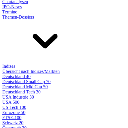
Chartanalysen
IPO-News
Termine
Themen-Dossiers
Indizes
Übersicht nach Indizes/Märkten
Deutschland 40
Deutschland Small Cap 70
Deutschland Mid Cap 50
Deutschland Tech 30
USA Industrie 30
USA 500
US Tech 100
Eurozone 50
FTSE-100
Schweiz 20
Österreich 20