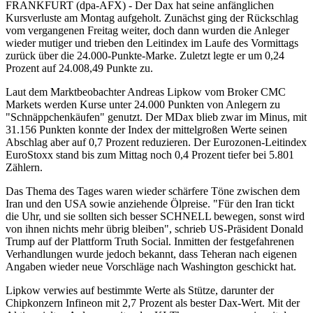
FRANKFURT (dpa-AFX) - Der Dax hat seine anfänglichen
Kursverluste am Montag aufgeholt. Zunächst ging der Rückschlag
vom vergangenen Freitag weiter, doch dann wurden die Anleger
wieder mutiger und trieben den Leitindex im Laufe des Vormittags
zurück über die 24.000-Punkte-Marke. Zuletzt legte er um 0,24
Prozent auf 24.008,49 Punkte zu.
Laut dem Marktbeobachter Andreas Lipkow vom Broker CMC
Markets werden Kurse unter 24.000 Punkten von Anlegern zu
"Schnäppchenkäufen" genutzt. Der MDax blieb zwar im Minus, mit
31.156 Punkten konnte der Index der mittelgroßen Werte seinen
Abschlag aber auf 0,7 Prozent reduzieren. Der Eurozonen-Leitindex
EuroStoxx stand bis zum Mittag noch 0,4 Prozent tiefer bei 5.801
Zählern.
Das Thema des Tages waren wieder schärfere Töne zwischen dem
Iran und den USA sowie anziehende Ölpreise. "Für den Iran tickt
die Uhr, und sie sollten sich besser SCHNELL bewegen, sonst wird
von ihnen nichts mehr übrig bleiben", schrieb US-Präsident Donald
Trump auf der Plattform Truth Social. Inmitten der festgefahrenen
Verhandlungen wurde jedoch bekannt, dass Teheran nach eigenen
Angaben wieder neue Vorschläge nach Washington geschickt hat.
Lipkow verwies auf bestimmte Werte als Stütze, darunter der
Chipkonzern Infineon mit 2,7 Prozent als bester Dax-Wert. Mit der