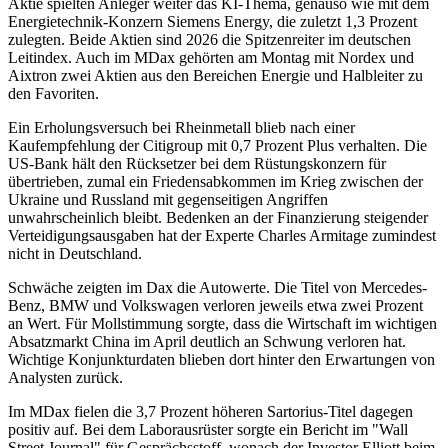
Aktie spielten Anleger weiter das KI-Thema, genauso wie mit dem
Energietechnik-Konzern Siemens Energy, die zuletzt 1,3 Prozent
zulegten. Beide Aktien sind 2026 die Spitzenreiter im deutschen
Leitindex. Auch im MDax gehörten am Montag mit Nordex und
Aixtron zwei Aktien aus den Bereichen Energie und Halbleiter zu
den Favoriten.
Ein Erholungsversuch bei Rheinmetall blieb nach einer
Kaufempfehlung der Citigroup mit 0,7 Prozent Plus verhalten. Die
US-Bank hält den Rücksetzer bei dem Rüstungskonzern für
übertrieben, zumal ein Friedensabkommen im Krieg zwischen der
Ukraine und Russland mit gegenseitigen Angriffen
unwahrscheinlich bleibt. Bedenken an der Finanzierung steigender
Verteidigungsausgaben hat der Experte Charles Armitage zumindest
nicht in Deutschland.
Schwäche zeigten im Dax die Autowerte. Die Titel von Mercedes-
Benz, BMW und Volkswagen verloren jeweils etwa zwei Prozent
an Wert. Für Mollstimmung sorgte, dass die Wirtschaft im wichtigen
Absatzmarkt China im April deutlich an Schwung verloren hat.
Wichtige Konjunkturdaten blieben dort hinter den Erwartungen von
Analysten zurück.
Im MDax fielen die 3,7 Prozent höheren Sartorius-Titel dagegen
positiv auf. Bei dem Laborausrüster sorgte ein Bericht im "Wall
Street Journal" für Gesprächsstoff, wonach der Investor Elliott beim