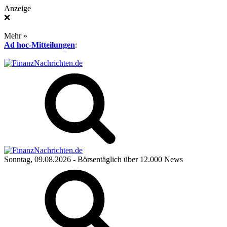
Anzeige
❌
Mehr »
Ad hoc-Mitteilungen
:
Sonntag, 09.08.2026
- Börsentäglich über 12.000 News