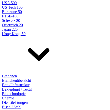
USA 500
US Tech 100
Eurozone 50
FTSE-100
Schweiz 20
Österreich 20
Japan 225
Hong Kong 50
Branchen
Branchenübersicht
Bau / Infrastrukur
Bekleidung / Textil
Biotechnologie
Chemie
Dienstleistungen
Eisen / Stahl