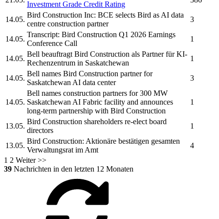
Investment Grade Credit Rating
Bird Construction Inc:
BCE selects Bird as AI data
14.05.
3
centre construction partner
Transcript:
Bird Construction
Q1 2026 Earnings
14.05.
1
Conference Call
Bell beauftragt
Bird Construction
als Partner für KI-
14.05.
1
Rechenzentrum in Saskatchewan
Bell names
Bird Construction
partner for
14.05.
3
Saskatchewan AI data center
Bell names construction partners for 300 MW
14.05.
Saskatchewan AI Fabric facility and announces
1
long-term partnership with
Bird Construction
Bird Construction
shareholders re-elect board
13.05.
1
directors
Bird Construction:
Aktionäre bestätigen gesamten
13.05.
4
Verwaltungsrat im Amt
1
2
Weiter >>
39
Nachrichten in den letzten 12 Monaten