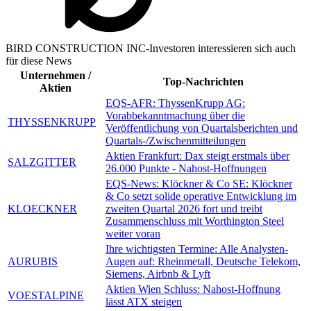
BIRD CONSTRUCTION INC-Investoren interessieren sich auch
für diese News
Unternehmen /
Top-Nachrichten
Aktien
EQS-AFR: ThyssenKrupp AG:
Vorabbekanntmachung über die
THYSSENKRUPP
Veröffentlichung von Quartalsberichten und
Quartals-/Zwischenmitteilungen
Aktien Frankfurt: Dax steigt erstmals über
SALZGITTER
26.000 Punkte - Nahost-Hoffnungen
EQS-News: Klöckner & Co SE: Klöckner
& Co setzt solide operative Entwicklung im
KLOECKNER
zweiten Quartal 2026 fort und treibt
Zusammenschluss mit Worthington Steel
weiter voran
Ihre wichtigsten Termine: Alle Analysten-
AURUBIS
Augen auf: Rheinmetall, Deutsche Telekom,
Siemens, Airbnb & Lyft
Aktien Wien Schluss: Nahost-Hoffnung
VOESTALPINE
lässt ATX steigen