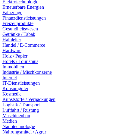
Elektrotechnologie
Erneuerbare Energien
Fahrzeuge
Finanzdienstleistungen
Freizeitprodukte
Gesundheitswesen
Getränke / Tabak
Halbleiter
Handel / E-Commerce
Hardware
Holz / Papier
Hotels / Tourismus
Immobilien
Industrie / Mischkonzerne
Internet
IT-Dienstleistungen
Konsumgüter
Kosmetik
Kunststoffe / Verpackungen
Logistik / Transport
Luftfahrt / Rüstung
Maschinenbau
Medien
Nanotechnologie
Nahrungsmittel / Agrar