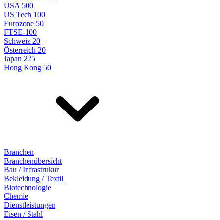
USA 500
US Tech 100
Eurozone 50
FTSE-100
Schweiz 20
Österreich 20
Japan 225
Hong Kong 50
Branchen
Branchenübersicht
Bau / Infrastrukur
Bekleidung / Textil
Biotechnologie
Chemie
Dienstleistungen
Eisen / Stahl