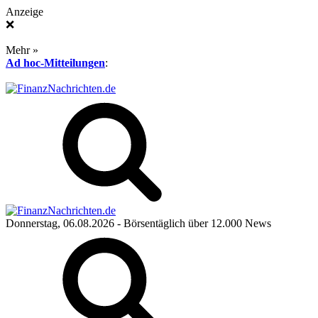
Anzeige
❌
Mehr »
Ad hoc-Mitteilungen
:
Donnerstag, 06.08.2026
- Börsentäglich über 12.000 News