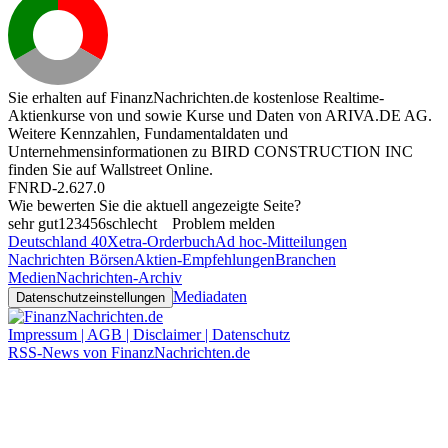
Sie erhalten auf FinanzNachrichten.de kostenlose Realtime-
Aktienkurse von
und
sowie Kurse und Daten von
ARIVA.DE AG
.
Weitere Kennzahlen, Fundamentaldaten und
Unternehmensinformationen zu BIRD CONSTRUCTION INC
finden Sie auf
Wallstreet Online
.
FNRD-2.627.0
Wie bewerten Sie die aktuell angezeigte Seite?
sehr gut
1
2
3
4
5
6
schlecht
Problem melden
Deutschland 40
Xetra-Orderbuch
Ad hoc-Mitteilungen
Nachrichten Börsen
Aktien-Empfehlungen
Branchen
Medien
Nachrichten-Archiv
Mediadaten
Datenschutzeinstellungen
Impressum | AGB | Disclaimer | Datenschutz
RSS-News von FinanzNachrichten.de