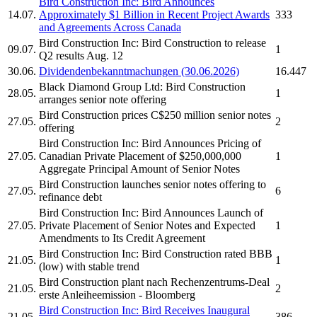
Bird Construction Inc:
Bird Announces
14.07.
Approximately $1 Billion in Recent Project Awards
333
and Agreements Across Canada
Bird Construction Inc:
Bird Construction
to release
09.07.
1
Q2 results Aug. 12
30.06.
Dividendenbekanntmachungen (30.06.2026)
16.447
Black Diamond Group Ltd:
Bird Construction
28.05.
1
arranges senior note offering
Bird Construction
prices C$250 million senior notes
27.05.
2
offering
Bird Construction Inc:
Bird Announces Pricing of
27.05.
Canadian Private Placement of $250,000,000
1
Aggregate Principal Amount of Senior Notes
Bird Construction
launches senior notes offering to
27.05.
6
refinance debt
Bird Construction Inc:
Bird Announces Launch of
27.05.
Private Placement of Senior Notes and Expected
1
Amendments to Its Credit Agreement
Bird Construction Inc:
Bird Construction
rated BBB
21.05.
1
(low) with stable trend
Bird Construction
plant nach Rechenzentrums-Deal
21.05.
2
erste Anleiheemission - Bloomberg
Bird Construction Inc:
Bird Receives Inaugural
21.05.
386