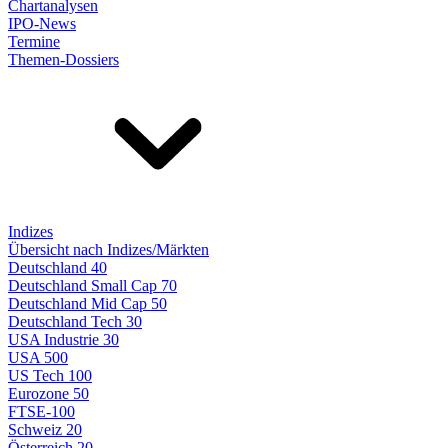
Chartanalysen
IPO-News
Termine
Themen-Dossiers
Indizes
Übersicht nach Indizes/Märkten
Deutschland 40
Deutschland Small Cap 70
Deutschland Mid Cap 50
Deutschland Tech 30
USA Industrie 30
USA 500
US Tech 100
Eurozone 50
FTSE-100
Schweiz 20
Österreich 20