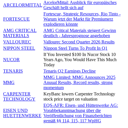
ArcelorMittal: Ausblick für europäisches
ARCELORMITTAL
Geschäft hellt sich auf
Fortescue, Strategic Resources, Rio Tinto -
FORTESCUE
Warum jetzt der Markt für Premiumerz
explodieren könnte
AMG CRITICAL
AMG Critical Materials steigert Gewinn
MATERIALS
deutlich - Jahresprognose angehoben
VALLOUREC
Vallourec Second Quarter 2026 Results
NIPPON STEEL
Nippon Steel Turns To Profit In Q1
If You Invested $100 In Nucor Stock 10
NUCOR
Years Ago, You Would Have This Much
Today
TENARIS
Tenaris Q2 Earnings Decline
MMG Limited: MMG Announces 2025
MMG
Anuual Results, Record results, strong
momentum
CARPENTER
KeyBanc lowers Carpenter Technology
TECHNOLOGY
stock price target on valuation
EQS-AFR: Eisen- und Hüttenwerke AG:
EISEN UND
Vorabbekanntmachung über die
HUETTENWERKE
Veröffentlichung von Finanzberichten
gemäß §§ 114, 115, 117 WpHG