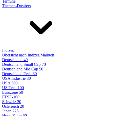
Termine
Themen-Dossiers
Indizes
Übersicht nach Indizes/Märkten
Deutschland 40
Deutschland Small Cap 70
Deutschland Mid Cap 50
Deutschland Tech 30
USA Industrie 30
USA 500
US Tech 100
Eurozone 50
FTSE-100
Schweiz 20
Österreich 20
Japan 225
Hong Kong 50