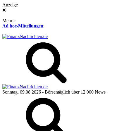
Anzeige
❌
Mehr »
Ad hoc-Mitteilungen
:
Sonntag, 09.08.2026
- Börsentäglich über 12.000 News