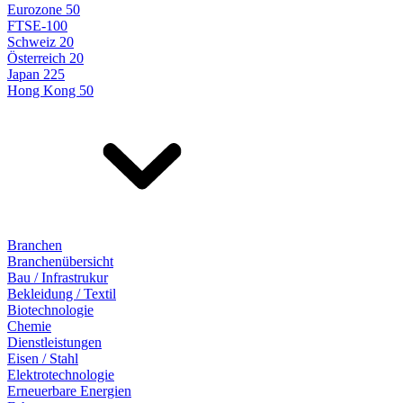
Eurozone 50
FTSE-100
Schweiz 20
Österreich 20
Japan 225
Hong Kong 50
Branchen
Branchenübersicht
Bau / Infrastrukur
Bekleidung / Textil
Biotechnologie
Chemie
Dienstleistungen
Eisen / Stahl
Elektrotechnologie
Erneuerbare Energien