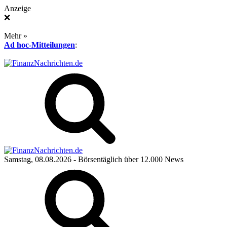
Anzeige
❌
Mehr »
Ad hoc-Mitteilungen
:
Samstag, 08.08.2026
- Börsentäglich über 12.000 News