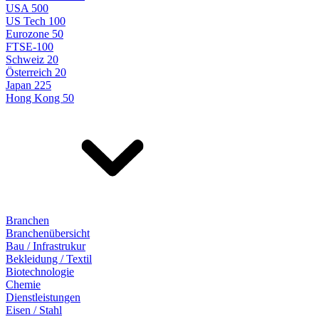
USA 500
US Tech 100
Eurozone 50
FTSE-100
Schweiz 20
Österreich 20
Japan 225
Hong Kong 50
Branchen
Branchenübersicht
Bau / Infrastrukur
Bekleidung / Textil
Biotechnologie
Chemie
Dienstleistungen
Eisen / Stahl