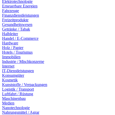
Elektrotechnologie
Erneuerbare Energien
Fahrzeuge
Finanzdienstleistungen
Freizeitprodukte
Gesundheitswesen
Getränke / Tabak
Halbleiter
Handel / E-Commerce
Hardware
Holz / Papier
Hotels / Tourismus
Immobilien
Industrie / Mischkonzerne
Internet
IT-Dienstleistungen
Konsumgüter
Kosmetik
Kunststoffe / Verpackungen
Logistik / Transport
Luftfahrt / Rüstung
Maschinenbau
Medien
Nanotechnologie
Nahrungsmittel / Agrar