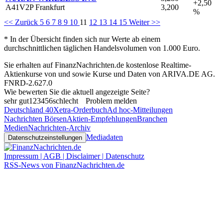
+2,50
A41V2P Frankfurt
3,200
%
<< Zurück
5
6
7
8
9
10
11
12
13
14
15
Weiter >>
* In der Übersicht finden sich nur Werte ab einem
durchschnittlichen täglichen Handelsvolumen von 1.000 Euro.
Sie erhalten auf FinanzNachrichten.de kostenlose Realtime-
Aktienkurse von
und
sowie Kurse und Daten von
ARIVA.DE AG
.
FNRD-2.627.0
Wie bewerten Sie die aktuell angezeigte Seite?
sehr gut
1
2
3
4
5
6
schlecht
Problem melden
Deutschland 40
Xetra-Orderbuch
Ad hoc-Mitteilungen
Nachrichten Börsen
Aktien-Empfehlungen
Branchen
Medien
Nachrichten-Archiv
Mediadaten
Datenschutzeinstellungen
Impressum | AGB | Disclaimer | Datenschutz
RSS-News von FinanzNachrichten.de