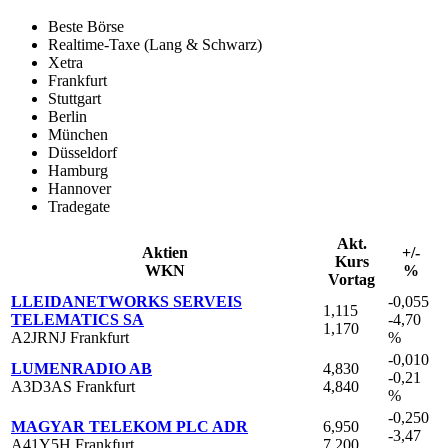
Beste Börse
Realtime-Taxe (Lang & Schwarz)
Xetra
Frankfurt
Stuttgart
Berlin
München
Düsseldorf
Hamburg
Hannover
Tradegate
Akt.
Aktien
+/-
Kurs
WKN
%
Vortag
LLEIDANETWORKS SERVEIS
-0,055
1,115
TELEMATICS SA
-4,70
1,170
A2JRNJ Frankfurt
%
-0,010
LUMENRADIO AB
4,830
-0,21
A3D3AS Frankfurt
4,840
%
-0,250
MAGYAR TELEKOM PLC ADR
6,950
-3,47
A41Y5H Frankfurt
7,200