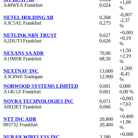
+1,69
A40WEA Frankfurt
0,024
%
-0,007
NETEL HOLDING AB
0,268
-2,37
A3C5AL Frankfurt
0,275
%
+0,001
NETLINK NBN TRUST
0,627
+0,19
A2DUTJ Frankfurt
0,626
%
+1,50
NEXANS SA ADR
70,00
+2,19
A1JMSR Frankfurt
68,50
%
-1,200
NEXTNAV INC
13,000
-8,45
A3C8W0 Tradegate
12,900
%
NORWOOD SYSTEMS LIMITED
0,001
0,000
A14U1Z Frankfurt
0,001
0,00 %
+0,005
NOVRA TECHNOLOGIES INC
0,071
+7,63
A0Q3ET Frankfurt
0,066
%
+0,400
NTT INC ADR
20,800
+1,96
893732 Frankfurt
20,400
%
+0,080
NURAN WIRELESS INC
3,280