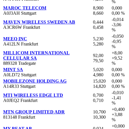
%
MAROC TELECOM
8,900
0,000
A0J3AH Stuttgart
8,660
0,00 %
-0,014
MAVEN WIRELESS SWEDEN AB
0,444
-3,06
A3CR6W Frankfurt
0,458
%
-0,050
MEEQ INC
5,230
-0,95
A412LN Frankfurt
5,280
%
MILLICOM INTERNATIONAL
+8,00
92,00
CELLULAR SA
+9,52
79,50
889328 Tradegate
%
MINT SA
5,020
0,000
A0LD72 Stuttgart
4,980
0,00 %
MOBILEZONE HOLDING AG
15,020
0,000
A14R33 Stuttgart
14,820
0,00 %
-0,010
MTI WIRELESS EDGE LTD
0,700
-1,41
A0JEQ2 Frankfurt
0,710
%
+0,400
MTN GROUP LIMITED ADR
10,700
+3,88
813148 Frankfurt
10,300
%
+0,000
MY BEAT AB
0,024