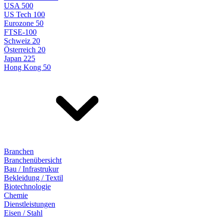
USA 500
US Tech 100
Eurozone 50
FTSE-100
Schweiz 20
Österreich 20
Japan 225
Hong Kong 50
Branchen
Branchenübersicht
Bau / Infrastrukur
Bekleidung / Textil
Biotechnologie
Chemie
Dienstleistungen
Eisen / Stahl