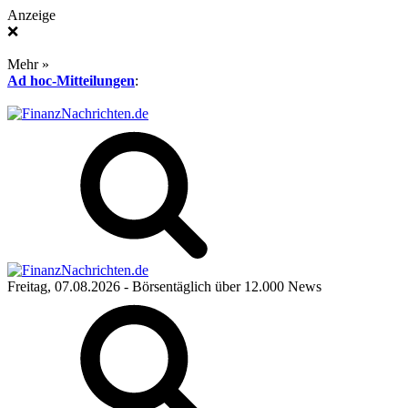
Anzeige
❌
Mehr »
Ad hoc-Mitteilungen
:
Freitag, 07.08.2026
- Börsentäglich über 12.000 News