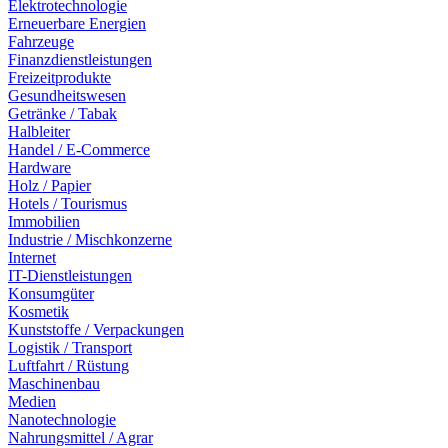
Elektrotechnologie
Erneuerbare Energien
Fahrzeuge
Finanzdienstleistungen
Freizeitprodukte
Gesundheitswesen
Getränke / Tabak
Halbleiter
Handel / E-Commerce
Hardware
Holz / Papier
Hotels / Tourismus
Immobilien
Industrie / Mischkonzerne
Internet
IT-Dienstleistungen
Konsumgüter
Kosmetik
Kunststoffe / Verpackungen
Logistik / Transport
Luftfahrt / Rüstung
Maschinenbau
Medien
Nanotechnologie
Nahrungsmittel / Agrar