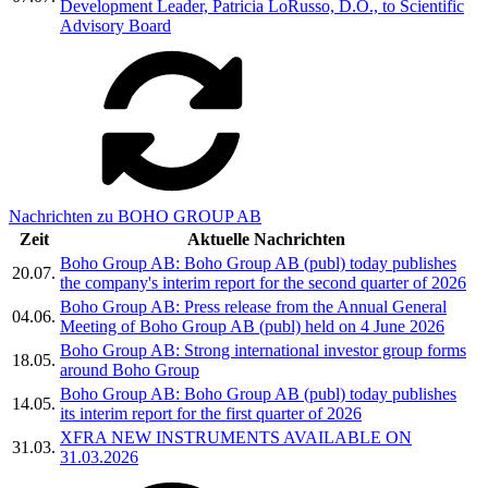
Development Leader, Patricia LoRusso, D.O., to Scientific
Advisory Board
Nachrichten zu BOHO GROUP AB
Zeit
Aktuelle Nachrichten
Boho Group AB: Boho Group AB (publ) today publishes
20.07.
the company's interim report for the second quarter of 2026
Boho Group AB: Press release from the Annual General
04.06.
Meeting of Boho Group AB (publ) held on 4 June 2026
Boho Group AB: Strong international investor group forms
18.05.
around Boho Group
Boho Group AB: Boho Group AB (publ) today publishes
14.05.
its interim report for the first quarter of 2026
XFRA NEW INSTRUMENTS AVAILABLE ON
31.03.
31.03.2026