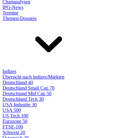
Chartanalysen
IPO-News
Termine
Themen-Dossiers
Indizes
Übersicht nach Indizes/Märkten
Deutschland 40
Deutschland Small Cap 70
Deutschland Mid Cap 50
Deutschland Tech 30
USA Industrie 30
USA 500
US Tech 100
Eurozone 50
FTSE-100
Schweiz 20
Österreich 20