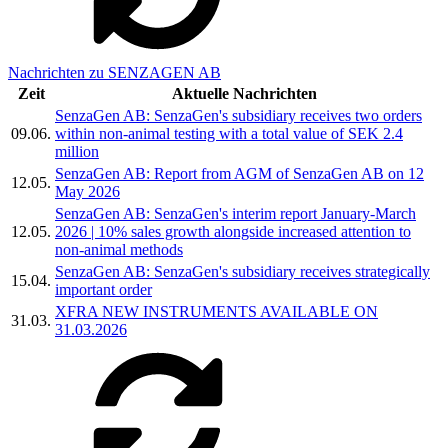
Nachrichten zu SENZAGEN AB
Zeit
Aktuelle Nachrichten
SenzaGen AB: SenzaGen's subsidiary receives two orders
09.06.
within non-animal testing with a total value of SEK 2.4
million
SenzaGen AB: Report from AGM of SenzaGen AB on 12
12.05.
May 2026
SenzaGen AB: SenzaGen's interim report January-March
12.05.
2026 | 10% sales growth alongside increased attention to
non-animal methods
SenzaGen AB: SenzaGen's subsidiary receives strategically
15.04.
important order
XFRA NEW INSTRUMENTS AVAILABLE ON
31.03.
31.03.2026