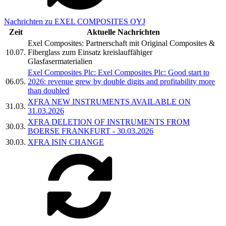
Nachrichten zu EXEL COMPOSITES OYJ
Zeit
Aktuelle Nachrichten
Exel Composites: Partnerschaft mit Original Composites &
10.07.
Fiberglass zum Einsatz kreislauffähiger
Glasfasermaterialien
Exel Composites Plc: Exel Composites Plc: Good start to
06.05.
2026: revenue grew by double digits and profitability more
than doubled
XFRA NEW INSTRUMENTS AVAILABLE ON
31.03.
31.03.2026
XFRA DELETION OF INSTRUMENTS FROM
30.03.
BOERSE FRANKFURT - 30.03.2026
30.03.
XFRA ISIN CHANGE