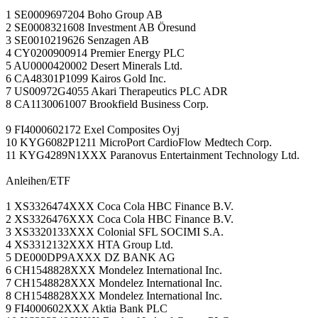
1 SE0009697204 Boho Group AB
2 SE0008321608 Investment AB Öresund
3 SE0010219626 Senzagen AB
4 CY0200900914 Premier Energy PLC
5 AU0000420002 Desert Minerals Ltd.
6 CA48301P1099 Kairos Gold Inc.
7 US00972G4055 Akari Therapeutics PLC ADR
8 CA1130061007 Brookfield Business Corp.
9 FI4000602172 Exel Composites Oyj
10 KYG6082P1211 MicroPort CardioFlow Medtech Corp.
11 KYG4289N1XXX Paranovus Entertainment Technology Ltd.
Anleihen/ETF
1 XS3326474XXX Coca Cola HBC Finance B.V.
2 XS3326476XXX Coca Cola HBC Finance B.V.
3 XS3320133XXX Colonial SFL SOCIMI S.A.
4 XS3312132XXX HTA Group Ltd.
5 DE000DP9AXXX DZ BANK AG
6 CH1548828XXX Mondelez International Inc.
7 CH1548828XXX Mondelez International Inc.
8 CH1548828XXX Mondelez International Inc.
9 FI4000602XXX Aktia Bank PLC