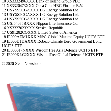
10 XS3332496XXX Bank of Ireland Group PLC
11 XS3326473XXX Coca Cola HBC Finance B.V.
12 USY5S5CGAXXX LG Energy Solution Ltd.
13 USY5S5CGAXXX LG Energy Solution Ltd.
14 USY5S5CGAXXX LG Energy Solution Ltd.
15 USJ54675BXXX Nippon Life Insurance Co.
16 XS3327023XXX Srpska, Republik
17 US91282CQXXX United States of America
18 IE000AEM1XXX M&G Global Maxima Equity UCITS ETF
19 IE000D1DAXXX Robeco Climate Euro Government Bond
UCITS ETF
20 IE000017NXXX WisdomTree Asia Defence UCITS ETF
21 IE000KLC2XXX WisdomTree Global Defence UCITS ETF
© 2026 Xetra Newsboard