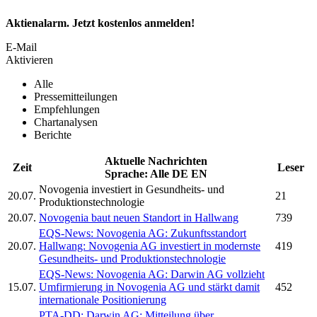
Aktienalarm. Jetzt kostenlos anmelden!
E-Mail
Aktivieren
Alle
Pressemitteilungen
Empfehlungen
Chartanalysen
Berichte
Aktuelle Nachrichten
Zeit
Leser
Sprache:
Alle
DE
EN
Novogenia
investiert in Gesundheits- und
20.07.
21
Produktionstechnologie
20.07.
Novogenia
baut neuen Standort in Hallwang
739
EQS-News:
Novogenia AG:
Zukunftsstandort
20.07.
Hallwang:
Novogenia AG
investiert in modernste
419
Gesundheits- und Produktionstechnologie
EQS-News:
Novogenia AG:
Darwin AG
vollzieht
15.07.
Umfirmierung in
Novogenia AG
und stärkt damit
452
internationale Positionierung
PTA-DD:
Darwin AG:
Mitteilung über