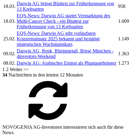
Darwin AG
bringt Bluttest zur Früherkennung von
18.03.
958
13 Krebsarten
EQS-News:
Darwin AG
startet Vermarktung des
18.03.
Multi-Cancer Check - ein Bluttest zur
1.009
Früherkennung von 13 Krebsarten
EQS-News:
Darwin AG
gibt vorläufigen
25.02.
Konzernumsatz 2025 bekannt und bestätigt
1.149
strategischen Wachstumskurs
Darwin AG,
Renk, Rheinmetall, Börse München -
09.02.
1.363
4investors-Weekend
08.02.
Darwin AG:
Arabisches Emirat als Phantasiebringer
1.273
1
2
Weiter >>
34
Nachrichten in den letzten 12 Monaten
NOVOGENIA AG-Investoren interessieren sich auch für diese
News