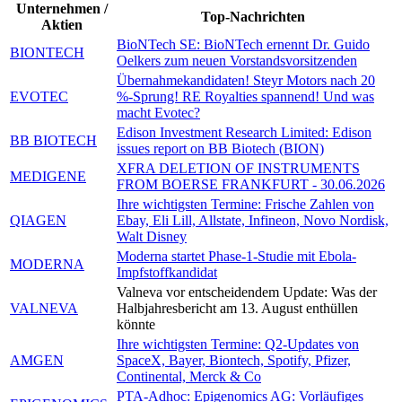
Unternehmen /
Top-Nachrichten
Aktien
BioNTech SE: BioNTech ernennt Dr. Guido
BIONTECH
Oelkers zum neuen Vorstandsvorsitzenden
Übernahmekandidaten! Steyr Motors nach 20
EVOTEC
%-Sprung! RE Royalties spannend! Und was
macht Evotec?
Edison Investment Research Limited: Edison
BB BIOTECH
issues report on BB Biotech (BION)
XFRA DELETION OF INSTRUMENTS
MEDIGENE
FROM BOERSE FRANKFURT - 30.06.2026
Ihre wichtigsten Termine: Frische Zahlen von
QIAGEN
Ebay, Eli Lill, Allstate, Infineon, Novo Nordisk,
Walt Disney
Moderna startet Phase-1-Studie mit Ebola-
MODERNA
Impfstoffkandidat
Valneva vor entscheidendem Update: Was der
VALNEVA
Halbjahresbericht am 13. August enthüllen
könnte
Ihre wichtigsten Termine: Q2-Updates von
AMGEN
SpaceX, Bayer, Biontech, Spotify, Pfizer,
Continental, Merck & Co
PTA-Adhoc:
Epigenomics AG: Vorläufiges