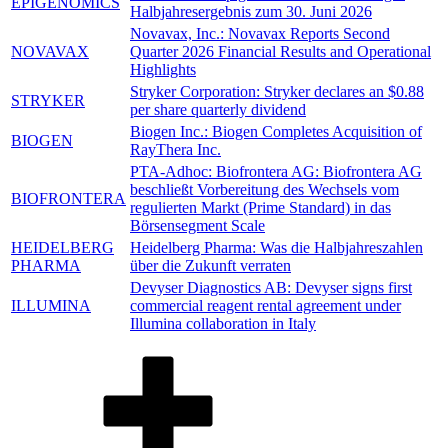
EPIGENOMICS
Halbjahresergebnis zum 30. Juni 2026
Novavax, Inc.: Novavax Reports Second
NOVAVAX
Quarter 2026 Financial Results and Operational
Highlights
Stryker Corporation: Stryker declares an $0.88
STRYKER
per share quarterly dividend
Biogen Inc.: Biogen Completes Acquisition of
BIOGEN
RayThera Inc.
PTA-Adhoc:
Biofrontera AG: Biofrontera AG
beschließt Vorbereitung des Wechsels vom
BIOFRONTERA
regulierten Markt (Prime Standard) in das
Börsensegment Scale
HEIDELBERG
Heidelberg Pharma: Was die Halbjahreszahlen
PHARMA
über die Zukunft verraten
Devyser Diagnostics AB: Devyser signs first
ILLUMINA
commercial reagent rental agreement under
Illumina collaboration in Italy