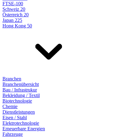
FTSE-100
Schweiz 20
Österreich 20
Japan 225
Hong Kong 50
Branchen
Branchenübersicht
Bau / Infrastrukur
Bekleidung / Textil
Biotechnologie
Chemie
Dienstleistungen
Eisen / Stahl
Elektrotechnologie
Erneuerbare Energien
Fahrzeuge