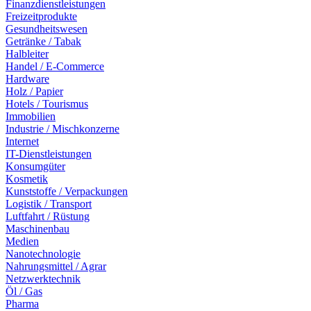
Finanzdienstleistungen
Freizeitprodukte
Gesundheitswesen
Getränke / Tabak
Halbleiter
Handel / E-Commerce
Hardware
Holz / Papier
Hotels / Tourismus
Immobilien
Industrie / Mischkonzerne
Internet
IT-Dienstleistungen
Konsumgüter
Kosmetik
Kunststoffe / Verpackungen
Logistik / Transport
Luftfahrt / Rüstung
Maschinenbau
Medien
Nanotechnologie
Nahrungsmittel / Agrar
Netzwerktechnik
Öl / Gas
Pharma