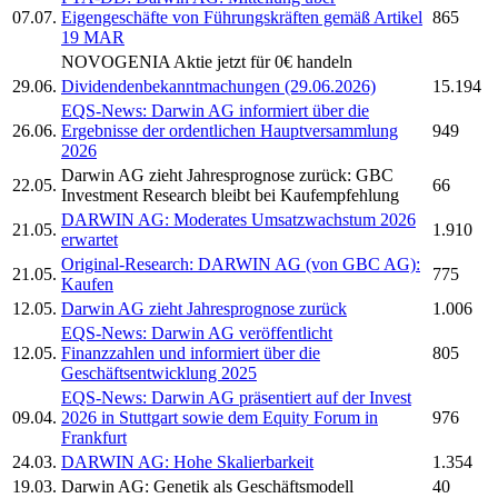
07.07.
Eigengeschäfte von Führungskräften gemäß Artikel
865
19 MAR
NOVOGENIA
Aktie jetzt für 0€ handeln
29.06.
Dividendenbekanntmachungen (29.06.2026)
15.194
EQS-News:
Darwin AG
informiert über die
26.06.
Ergebnisse der ordentlichen Hauptversammlung
949
2026
Darwin AG
zieht Jahresprognose zurück: GBC
22.05.
66
Investment Research bleibt bei Kaufempfehlung
DARWIN AG:
Moderates Umsatzwachstum 2026
21.05.
1.910
erwartet
Original-Research:
DARWIN AG
(von GBC AG):
21.05.
775
Kaufen
12.05.
Darwin AG
zieht Jahresprognose zurück
1.006
EQS-News:
Darwin AG
veröffentlicht
12.05.
Finanzzahlen und informiert über die
805
Geschäftsentwicklung 2025
EQS-News:
Darwin AG
präsentiert auf der Invest
09.04.
2026 in Stuttgart sowie dem Equity Forum in
976
Frankfurt
24.03.
DARWIN AG:
Hohe Skalierbarkeit
1.354
19.03.
Darwin AG:
Genetik als Geschäftsmodell
40