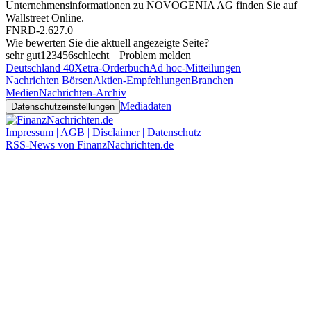
Unternehmensinformationen zu NOVOGENIA AG finden Sie auf
Wallstreet Online
.
FNRD-2.627.0
Wie bewerten Sie die aktuell angezeigte Seite?
sehr gut
1
2
3
4
5
6
schlecht
Problem melden
Deutschland 40
Xetra-Orderbuch
Ad hoc-Mitteilungen
Nachrichten Börsen
Aktien-Empfehlungen
Branchen
Medien
Nachrichten-Archiv
Mediadaten
Datenschutzeinstellungen
Impressum | AGB | Disclaimer | Datenschutz
RSS-News von FinanzNachrichten.de