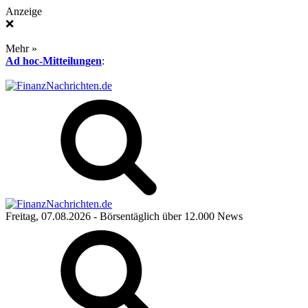
Anzeige
❌
Mehr »
Ad hoc-Mitteilungen
:
Freitag, 07.08.2026
- Börsentäglich über 12.000 News