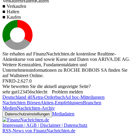
Verkaufen
Halten
Kaufen
■ Verkaufen
■ Halten
■ Kaufen
Sie erhalten auf FinanzNachrichten.de kostenlose Realtime-
Aktienkurse von
und
sowie Kurse und Daten von
ARIVA.DE AG
.
Weitere Kennzahlen, Fundamentaldaten und
Unternehmensinformationen zu ROCHE BOBOIS SA finden Sie
auf
Wallstreet Online
.
FNRD-2.627.0
Wie bewerten Sie die aktuell angezeigte Seite?
sehr gut
1
2
3
4
5
6
schlecht
Problem melden
Deutschland 40
Xetra-Orderbuch
Ad hoc-Mitteilungen
Nachrichten Börsen
Aktien-Empfehlungen
Branchen
Medien
Nachrichten-Archiv
Mediadaten
Datenschutzeinstellungen
Impressum | AGB | Disclaimer | Datenschutz
RSS-News von FinanzNachrichten.de