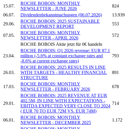
ROCHE BOBOIS:
MONTHLY
15.07.
824
NEWSLETTER - JUNE 2026
06.07.
Dividendenbekanntmachungen (06.07.2026)
13.939
ROCHE BOBOIS:
2025 SUSTAINABLE
29.06.
553
DEVELOPMENT REPORT
ROCHE BOBOIS:
MONTHLY
07.05.
572
NEWSLETTER - APRIL 2026
ROCHE BOBOIS
Aktie jetzt für 0€ handeln
ROCHE BOBOIS:
Q1 2026 revenue: EUR 87.1
23.04.
million (-5.6% at constant exchange rates and
793
-8.6% at current exchange rates)
ROCHE BOBOIS:
2025 RESULTS IN LINE
26.03.
WITH TARGETS - HEALTHY FINANCIAL
891
STRUCTURE
ROCHE BOBOIS:
MONTHLY
17.03.
678
NEWSLETTER - FEBRUARY 2026
ROCHE BOBOIS:
2025 REVENUE AT EUR
402.5M, IN LINE WITH EXPECTATIONS -
29.01.
714
EBITDA EXPECTED VERY CLOSE TO 2024
( EUR 70 TO EUR 72M VS. EUR 74M)
ROCHE BOBOIS:
MONTHLY
06.01.
1.172
NEWSLETTER - DECEMBER 2025
ROCHE BOBOIS:
MONTHLY