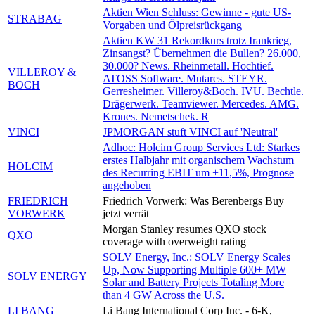
Aktien Wien Schluss: Gewinne - gute US-
STRABAG
Vorgaben und Ölpreisrückgang
Aktien KW 31 Rekordkurs trotz Irankrieg,
Zinsangst? Übernehmen die Bullen? 26.000,
30.000? News. Rheinmetall. Hochtief.
VILLEROY &
ATOSS Software. Mutares. STEYR.
BOCH
Gerresheimer. Villeroy&Boch. IVU. Bechtle.
Drägerwerk. Teamviewer. Mercedes. AMG.
Krones. Nemetschek. R
VINCI
JPMORGAN stuft VINCI auf 'Neutral'
Adhoc: Holcim Group Services Ltd: Starkes
erstes Halbjahr mit organischem Wachstum
HOLCIM
des Recurring EBIT um +11,5%, Prognose
angehoben
FRIEDRICH
Friedrich Vorwerk: Was Berenbergs Buy
VORWERK
jetzt verrät
Morgan Stanley resumes QXO stock
QXO
coverage with overweight rating
SOLV Energy, Inc.: SOLV Energy Scales
Up, Now Supporting Multiple 600+ MW
SOLV ENERGY
Solar and Battery Projects Totaling More
than 4 GW Across the U.S.
LI BANG
Li Bang International Corp Inc. - 6-K,