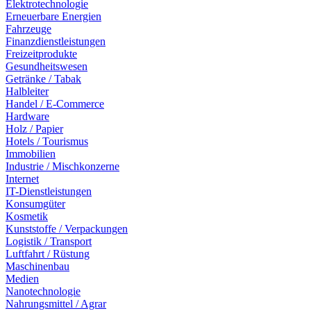
Elektrotechnologie
Erneuerbare Energien
Fahrzeuge
Finanzdienstleistungen
Freizeitprodukte
Gesundheitswesen
Getränke / Tabak
Halbleiter
Handel / E-Commerce
Hardware
Holz / Papier
Hotels / Tourismus
Immobilien
Industrie / Mischkonzerne
Internet
IT-Dienstleistungen
Konsumgüter
Kosmetik
Kunststoffe / Verpackungen
Logistik / Transport
Luftfahrt / Rüstung
Maschinenbau
Medien
Nanotechnologie
Nahrungsmittel / Agrar