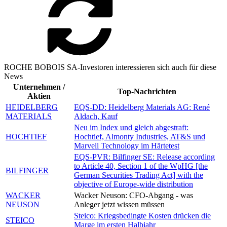
ROCHE BOBOIS SA-Investoren interessieren sich auch für diese
News
Unternehmen /
Top-Nachrichten
Aktien
HEIDELBERG
EQS-DD: Heidelberg Materials AG: René
MATERIALS
Aldach, Kauf
Neu im Index und gleich abgestraft:
HOCHTIEF
Hochtief, Almonty Industries, AT&S und
Marvell Technology im Härtetest
EQS-PVR: Bilfinger SE: Release according
to Article 40, Section 1 of the WpHG [the
BILFINGER
German Securities Trading Act] with the
objective of Europe-wide distribution
WACKER
Wacker Neuson: CFO-Abgang - was
NEUSON
Anleger jetzt wissen müssen
Steico: Kriegsbedingte Kosten drücken die
STEICO
Marge im ersten Halbjahr