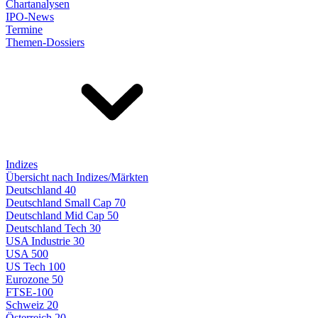
Chartanalysen
IPO-News
Termine
Themen-Dossiers
Indizes
Übersicht nach Indizes/Märkten
Deutschland 40
Deutschland Small Cap 70
Deutschland Mid Cap 50
Deutschland Tech 30
USA Industrie 30
USA 500
US Tech 100
Eurozone 50
FTSE-100
Schweiz 20
Österreich 20