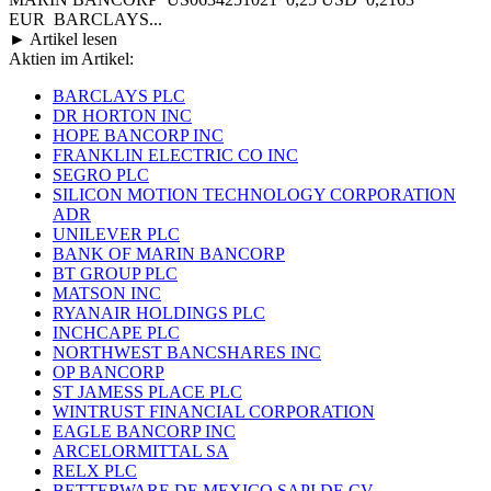
EUR BARCLAYS...
► Artikel lesen
Aktien im Artikel:
BARCLAYS PLC
DR HORTON INC
HOPE BANCORP INC
FRANKLIN ELECTRIC CO INC
SEGRO PLC
SILICON MOTION TECHNOLOGY CORPORATION
ADR
UNILEVER PLC
BANK OF MARIN BANCORP
BT GROUP PLC
MATSON INC
RYANAIR HOLDINGS PLC
INCHCAPE PLC
NORTHWEST BANCSHARES INC
OP BANCORP
ST JAMESS PLACE PLC
WINTRUST FINANCIAL CORPORATION
EAGLE BANCORP INC
ARCELORMITTAL SA
RELX PLC
BETTERWARE DE MEXICO SAPI DE CV