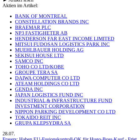
Aktien im Artikel:
BANK OF MONTREAL
CONSTELLATION BRANDS INC
BRAEMAR PLC
NP3 FASTIGHETER AB
HENDERSON FAR EAST INCOME LIMITED
MITSUI FUDOSAN LOGISTICS PARK INC
MUEHLBAUER HOLDING AG
SEKISUI HOUSE LTD
SAMCO INC
TOHO CO LTD/KOBE
GROUPE TERA SA
DAIWA COMPUTER CO LTD
ATEAM HOLDINGS CO LTD
GENDA INC
JAPAN LOGISTICS FUND INC
INDUSTRIAL & INFRASTRUCTURE FUND
INVESTMENT CORPORATION
NIPPON PARKING DEVELOPMENT CO LTD
TOKAIDO REIT INC
GRUPA KLEPSYDRA SA
28.07.
Frasers: Haben EU-Fusionskontroll-OK für Hugo-Boss-Kauf - Frist