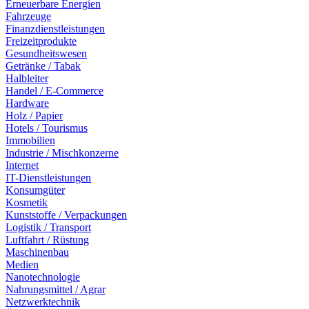
Erneuerbare Energien
Fahrzeuge
Finanzdienstleistungen
Freizeitprodukte
Gesundheitswesen
Getränke / Tabak
Halbleiter
Handel / E-Commerce
Hardware
Holz / Papier
Hotels / Tourismus
Immobilien
Industrie / Mischkonzerne
Internet
IT-Dienstleistungen
Konsumgüter
Kosmetik
Kunststoffe / Verpackungen
Logistik / Transport
Luftfahrt / Rüstung
Maschinenbau
Medien
Nanotechnologie
Nahrungsmittel / Agrar
Netzwerktechnik