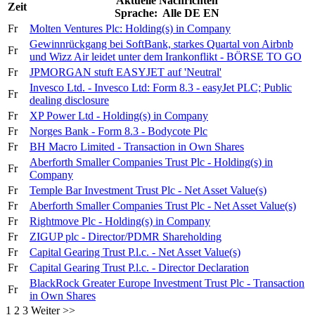
Aktuelle Nachrichten
Zeit
Sprache:
Alle
DE
EN
Fr
Molten Ventures Plc: Holding(s) in Company
Gewinnrückgang bei SoftBank, starkes Quartal von Airbnb
Fr
und Wizz Air leidet unter dem Irankonflikt - BÖRSE TO GO
Fr
JPMORGAN stuft EASYJET auf 'Neutral'
Invesco Ltd. - Invesco Ltd: Form 8.3 - easyJet PLC; Public
Fr
dealing disclosure
Fr
XP Power Ltd - Holding(s) in Company
Fr
Norges Bank - Form 8.3 - Bodycote Plc
Fr
BH Macro Limited - Transaction in Own Shares
Aberforth Smaller Companies Trust Plc - Holding(s) in
Fr
Company
Fr
Temple Bar Investment Trust Plc - Net Asset Value(s)
Fr
Aberforth Smaller Companies Trust Plc - Net Asset Value(s)
Fr
Rightmove Plc - Holding(s) in Company
Fr
ZIGUP plc - Director/PDMR Shareholding
Fr
Capital Gearing Trust P.l.c. - Net Asset Value(s)
Fr
Capital Gearing Trust P.l.c. - Director Declaration
BlackRock Greater Europe Investment Trust Plc - Transaction
Fr
in Own Shares
1
2
3
Weiter >>