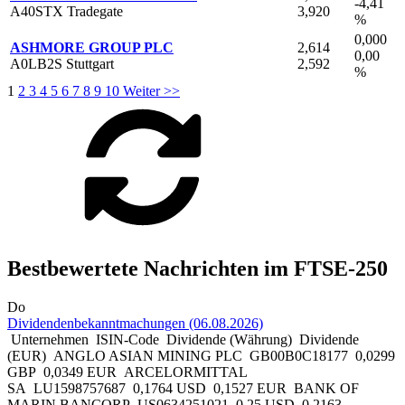
-4,41
A40STX Tradegate
3,920
%
0,000
ASHMORE GROUP PLC
2,614
0,00
A0LB2S Stuttgart
2,592
%
1
2
3
4
5
6
7
8
9
10
Weiter >>
Bestbewertete Nachrichten im FTSE-250
Do
Dividendenbekanntmachungen (06.08.2026)
Unternehmen ISIN-Code Dividende (Währung) Dividende
(EUR) ANGLO ASIAN MINING PLC GB00B0C18177 0,0299
GBP 0,0349 EUR ARCELORMITTAL
SA LU1598757687 0,1764 USD 0,1527 EUR BANK OF
MARIN BANCORP US0634251021 0,25 USD 0,2163