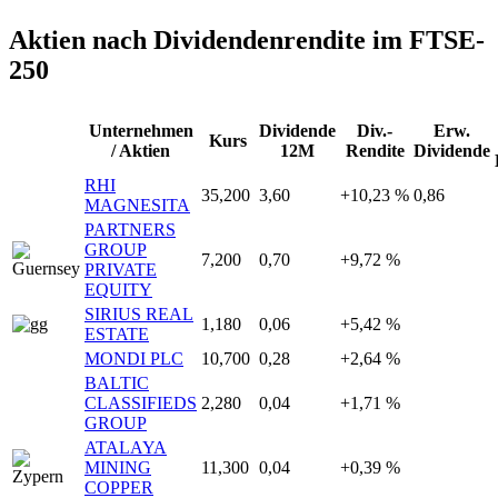
Aktien nach Dividendenrendite im FTSE-
250
Unternehmen
Dividende
Div.-
Erw.
Kurs
/ Aktien
12M
Rendite
Dividende
RHI
35,200
3,60
+10,23 %
0,86
MAGNESITA
PARTNERS
GROUP
7,200
0,70
+9,72 %
PRIVATE
EQUITY
SIRIUS REAL
1,180
0,06
+5,42 %
ESTATE
MONDI PLC
10,700
0,28
+2,64 %
BALTIC
CLASSIFIEDS
2,280
0,04
+1,71 %
GROUP
ATALAYA
MINING
11,300
0,04
+0,39 %
COPPER