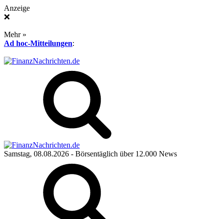
Anzeige
❌
Mehr »
Ad hoc-Mitteilungen
:
Samstag, 08.08.2026
- Börsentäglich über 12.000 News