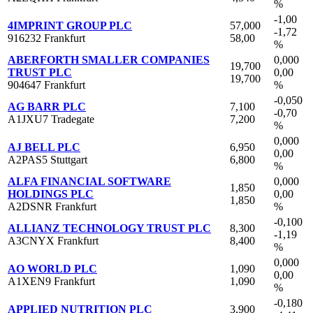
%
-1,00
4IMPRINT GROUP PLC
57,000
-1,72
916232 Frankfurt
58,00
%
ABERFORTH SMALLER COMPANIES
0,000
19,700
TRUST PLC
0,00
19,700
904647 Frankfurt
%
-0,050
AG BARR PLC
7,100
-0,70
A1JXU7 Tradegate
7,200
%
0,000
AJ BELL PLC
6,950
0,00
A2PAS5 Stuttgart
6,800
%
ALFA FINANCIAL SOFTWARE
0,000
1,850
HOLDINGS PLC
0,00
1,850
A2DSNR Frankfurt
%
-0,100
ALLIANZ TECHNOLOGY TRUST PLC
8,300
-1,19
A3CNYX Frankfurt
8,400
%
0,000
AO WORLD PLC
1,090
0,00
A1XEN9 Frankfurt
1,090
%
-0,180
APPLIED NUTRITION PLC
3,900