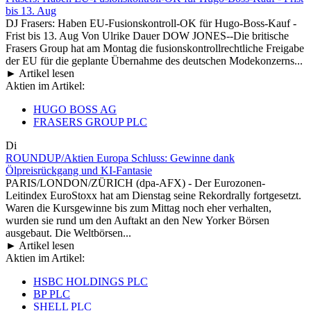
bis 13. Aug
DJ Frasers: Haben EU-Fusionskontroll-OK für Hugo-Boss-Kauf -
Frist bis 13. Aug Von Ulrike Dauer DOW JONES--Die britische
Frasers Group hat am Montag die fusionskontrollrechtliche Freigabe
der EU für die geplante Übernahme des deutschen Modekonzerns...
► Artikel lesen
Aktien im Artikel:
HUGO BOSS AG
FRASERS GROUP PLC
Di
ROUNDUP/Aktien Europa Schluss: Gewinne dank
Ölpreisrückgang und KI-Fantasie
PARIS/LONDON/ZÜRICH (dpa-AFX) - Der Eurozonen-
Leitindex EuroStoxx hat am Dienstag seine Rekordrally fortgesetzt.
Waren die Kursgewinne bis zum Mittag noch eher verhalten,
wurden sie rund um den Auftakt an den New Yorker Börsen
ausgebaut. Die Weltbörsen...
► Artikel lesen
Aktien im Artikel:
HSBC HOLDINGS PLC
BP PLC
SHELL PLC