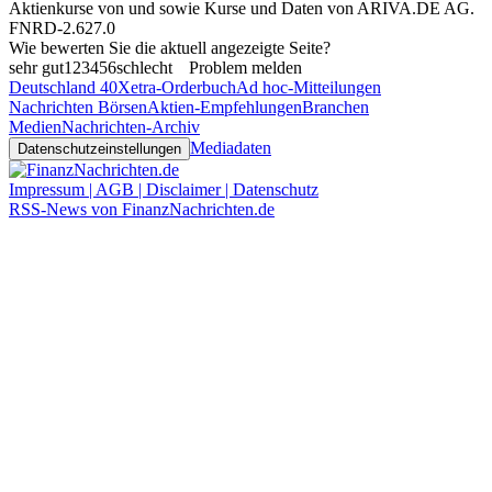
Aktienkurse von
und
sowie Kurse und Daten von
ARIVA.DE AG
.
FNRD-2.627.0
Wie bewerten Sie die aktuell angezeigte Seite?
sehr gut
1
2
3
4
5
6
schlecht
Problem melden
Deutschland 40
Xetra-Orderbuch
Ad hoc-Mitteilungen
Nachrichten Börsen
Aktien-Empfehlungen
Branchen
Medien
Nachrichten-Archiv
Mediadaten
Datenschutzeinstellungen
Impressum | AGB | Disclaimer | Datenschutz
RSS-News von FinanzNachrichten.de