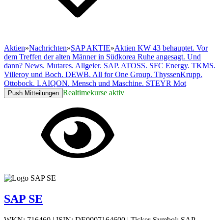
Aktien
»
Nachrichten
»
SAP AKTIE
»
Aktien KW 43 behauptet. Vor
dem Treffen der alten Männer in Südkorea Ruhe angesagt. Und
dann? News. Mutares. Allgeier. SAP. ATOSS. SFC Energy. TKMS.
Villeroy und Boch. DEWB. All for One Group. ThyssenKrupp.
Ottobock. LAIQON. Mensch und Maschine. STEYR Mot
Realtimekurse aktiv
Push Mitteilungen
SAP SE
WKN: 716460
|
ISIN: DE0007164600
|
Ticker-Symbol: SAP