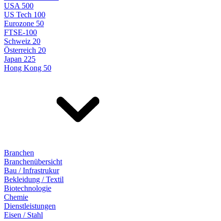
USA 500
US Tech 100
Eurozone 50
FTSE-100
Schweiz 20
Österreich 20
Japan 225
Hong Kong 50
Branchen
Branchenübersicht
Bau / Infrastrukur
Bekleidung / Textil
Biotechnologie
Chemie
Dienstleistungen
Eisen / Stahl