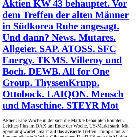
Aktien KW 43 behauptet. Vor
dem Treffen der alten Männer
in Südkorea Ruhe angesagt.
Und dann? News. Mutares.
Allgeier. SAP. ATOSS. SFC
Energy. TKMS. Villeroy und
Boch. DEWB. All for One
Group. ThyssenKrupp.
Ottobock. LAIQON. Mensch
und Maschine. STEYR Mot
Aktien: Eine Woche in der sich die Märkte behaupten konnten.
Leichtes Plus im DAX am Ende der Woche, US-Markt stark. Mit
Spannung wartet "man" auf das avisierte Treffen Trump's mit Xi
Jinpeng nächste Woche. Gibt es einen Deal? Können die Märkte