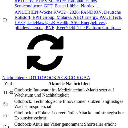
REIT. Jost. SUSS MicroTec. Rational. Elmos
Semiconductor. GFT. Bastei Lübbe. Nordex ...
ANLEIHEN-Woche KW32 - 2026: PANDION, Deutsche
Rohstoff, EPH Group, Mutares, ABO Energy, PAUL Tech,
Fr
LEEF, JadeHawk, LR Health, ASG EnergieInvest,
pferdewetten.de, PNE, EverYield, The Platform Group, …
Nachrichten zu OTTOBOCK SE & CO KGAA
Zeit
Aktuelle Nachrichten
Ottobock: Innovator im Medizintechnik-Markt setzt auf
11:30
Wachstum und Nachhaltigkeit
Ottobock: Technologische Innovationen stützen langfristiges
Sa
Wachstumspotenzial
Ottobock im Fokus: Leerverkäufer-Attacke und strategischer
Fr
Expansionsschritt
Ottobock-Aktie ins Visier genommen: Shortseller erhöht
Do