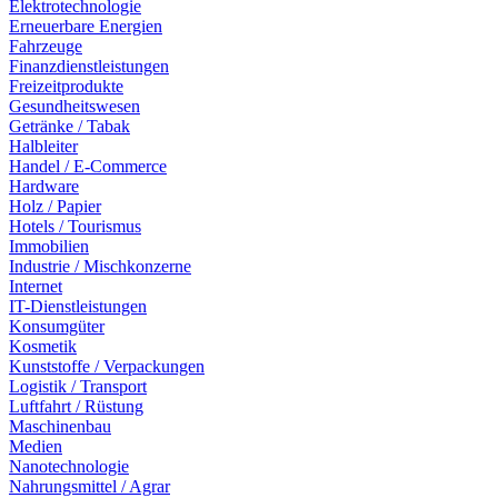
Elektrotechnologie
Erneuerbare Energien
Fahrzeuge
Finanzdienstleistungen
Freizeitprodukte
Gesundheitswesen
Getränke / Tabak
Halbleiter
Handel / E-Commerce
Hardware
Holz / Papier
Hotels / Tourismus
Immobilien
Industrie / Mischkonzerne
Internet
IT-Dienstleistungen
Konsumgüter
Kosmetik
Kunststoffe / Verpackungen
Logistik / Transport
Luftfahrt / Rüstung
Maschinenbau
Medien
Nanotechnologie
Nahrungsmittel / Agrar