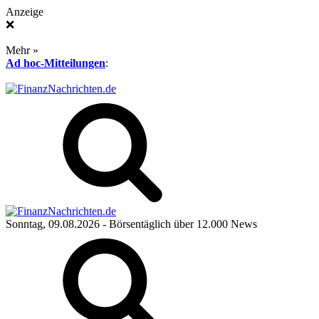
Anzeige
❌
Mehr »
Ad hoc-Mitteilungen
:
Sonntag, 09.08.2026
- Börsentäglich über 12.000 News