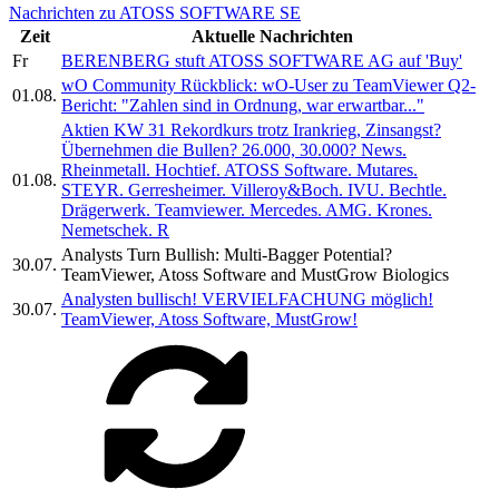
Nachrichten zu ATOSS SOFTWARE SE
Zeit
Aktuelle Nachrichten
Fr
BERENBERG stuft ATOSS SOFTWARE AG auf 'Buy'
wO Community Rückblick: wO-User zu TeamViewer Q2-
01.08.
Bericht: "Zahlen sind in Ordnung, war erwartbar..."
Aktien KW 31 Rekordkurs trotz Irankrieg, Zinsangst?
Übernehmen die Bullen? 26.000, 30.000? News.
Rheinmetall. Hochtief. ATOSS Software. Mutares.
01.08.
STEYR. Gerresheimer. Villeroy&Boch. IVU. Bechtle.
Drägerwerk. Teamviewer. Mercedes. AMG. Krones.
Nemetschek. R
Analysts Turn Bullish: Multi-Bagger Potential?
30.07.
TeamViewer, Atoss Software and MustGrow Biologics
Analysten bullisch! VERVIELFACHUNG möglich!
30.07.
TeamViewer, Atoss Software, MustGrow!