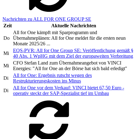
Nachrichten zu ALL FOR ONE GROUP SE
Zeit
Aktuelle Nachrichten
All for One kämpft mit Sparprogramm und
Do
Übernahmeplänen: All for One meldet für die ersten neun
Monate 2025/26 ...
EQS-PVR: All for One Group SE: Veröffentlichung gemäß §
Mi
40 Abs. 1 WpHG mit dem Ziel der europaweiten Verbreitung
CFO Stefan Land zum Übernahmeangebot von VINCI
Mi
Energies: "All for One an der Börse hat sich bald erledigt"
All for One: Ergebnis rutscht wegen des
Di
Restrukturierungskosten ins Minus
All for One vor dem Verkauf: VINCI bietet 67,50 Euro -
Di
operativ steckt der SAP-Spezialist tief im Umbau