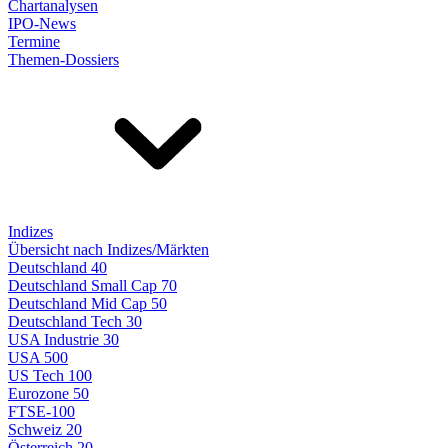
Chartanalysen
IPO-News
Termine
Themen-Dossiers
Indizes
Übersicht nach Indizes/Märkten
Deutschland 40
Deutschland Small Cap 70
Deutschland Mid Cap 50
Deutschland Tech 30
USA Industrie 30
USA 500
US Tech 100
Eurozone 50
FTSE-100
Schweiz 20
Österreich 20