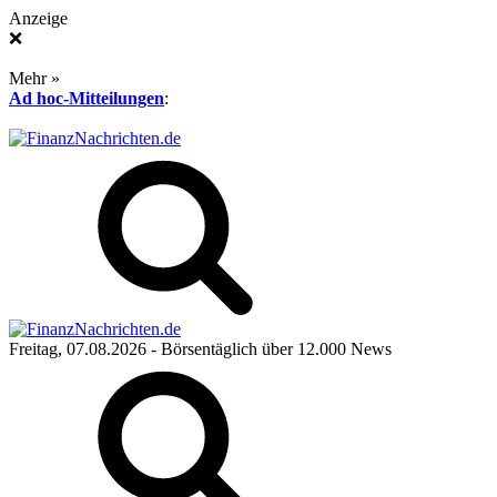
Anzeige
❌
Mehr »
Ad hoc-Mitteilungen
:
Freitag, 07.08.2026
- Börsentäglich über 12.000 News