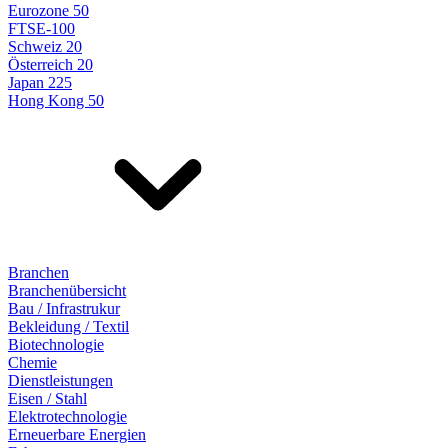
Eurozone 50
FTSE-100
Schweiz 20
Österreich 20
Japan 225
Hong Kong 50
Branchen
Branchenübersicht
Bau / Infrastrukur
Bekleidung / Textil
Biotechnologie
Chemie
Dienstleistungen
Eisen / Stahl
Elektrotechnologie
Erneuerbare Energien