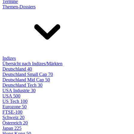
Termine
Themen-Dossiers
Indizes
Übersicht nach Indizes/Märkten
Deutschland 40
Deutschland Small Cap 70
Deutschland Mid Cap 50
Deutschland Tech 30
USA Industrie 30
USA 500
US Tech 100
Eurozone 50
FTSE-100
Schweiz 20
Österreich 20
Japan 225
Hong Kong 50