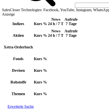
SalesCloser Technologies: Facebook, YouTube, Instagram, WhatsAp
Anzeige
News
Aufrufe
Indizes
Kurs
%
24 h / 7 T
7 Tage
News
Aufrufe
Aktien
Kurs
%
24 h / 7 T
7 Tage
Xetra-Orderbuch
Fonds
Kurs
%
Devisen
Kurs
%
Rohstoffe
Kurs
%
Themen
Kurs
%
Erweiterte Suche