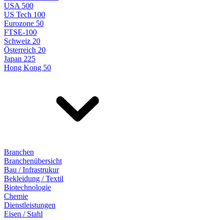
USA 500
US Tech 100
Eurozone 50
FTSE-100
Schweiz 20
Österreich 20
Japan 225
Hong Kong 50
Branchen
Branchenübersicht
Bau / Infrastrukur
Bekleidung / Textil
Biotechnologie
Chemie
Dienstleistungen
Eisen / Stahl