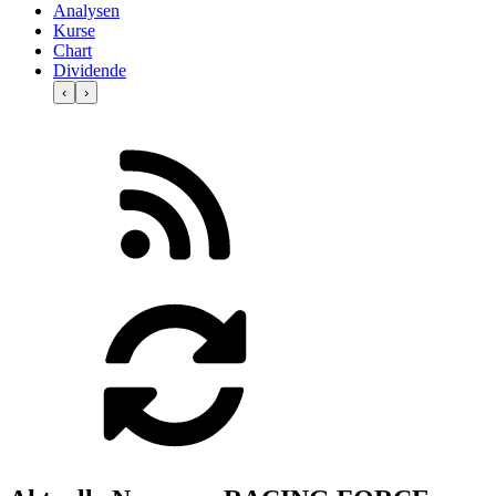
Analysen
Kurse
Chart
Dividende
‹
›