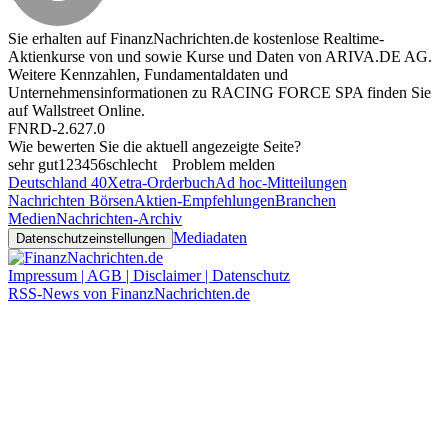
Sie erhalten auf FinanzNachrichten.de kostenlose Realtime-
Aktienkurse von
und
sowie Kurse und Daten von
ARIVA.DE AG
.
Weitere Kennzahlen, Fundamentaldaten und
Unternehmensinformationen zu RACING FORCE SPA finden Sie
auf
Wallstreet Online
.
FNRD-2.627.0
Wie bewerten Sie die aktuell angezeigte Seite?
sehr gut
1
2
3
4
5
6
schlecht
Problem melden
Deutschland 40
Xetra-Orderbuch
Ad hoc-Mitteilungen
Nachrichten Börsen
Aktien-Empfehlungen
Branchen
Medien
Nachrichten-Archiv
Mediadaten
Datenschutzeinstellungen
Impressum | AGB | Disclaimer | Datenschutz
RSS-News von FinanzNachrichten.de