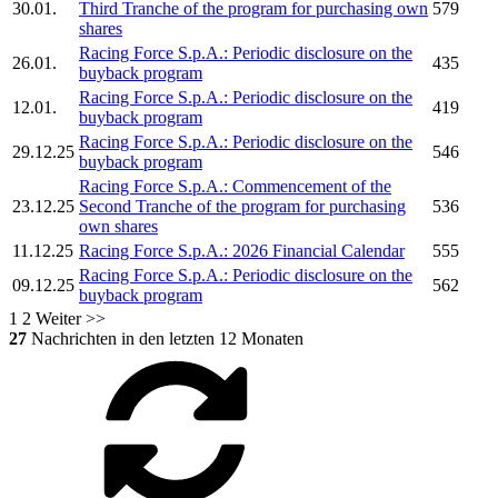
30.01.
Third Tranche of the program for purchasing own
579
shares
Racing Force S.p.A.:
Periodic disclosure on the
26.01.
435
buyback program
Racing Force S.p.A.:
Periodic disclosure on the
12.01.
419
buyback program
Racing Force S.p.A.:
Periodic disclosure on the
29.12.25
546
buyback program
Racing Force S.p.A.:
Commencement of the
23.12.25
Second Tranche of the program for purchasing
536
own shares
11.12.25
Racing Force S.p.A.:
2026 Financial Calendar
555
Racing Force S.p.A.:
Periodic disclosure on the
09.12.25
562
buyback program
1
2
Weiter >>
27
Nachrichten in den letzten 12 Monaten