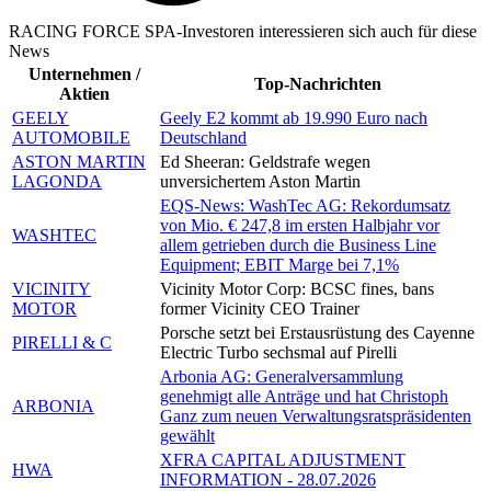
RACING FORCE SPA-Investoren interessieren sich auch für diese
News
Unternehmen /
Top-Nachrichten
Aktien
GEELY
Geely E2 kommt ab 19.990 Euro nach
AUTOMOBILE
Deutschland
ASTON MARTIN
Ed Sheeran: Geldstrafe wegen
LAGONDA
unversichertem Aston Martin
EQS-News: WashTec AG: Rekordumsatz
von Mio. € 247,8 im ersten Halbjahr vor
WASHTEC
allem getrieben durch die Business Line
Equipment; EBIT Marge bei 7,1%
VICINITY
Vicinity Motor Corp: BCSC fines, bans
MOTOR
former Vicinity CEO Trainer
Porsche setzt bei Erstausrüstung des Cayenne
PIRELLI & C
Electric Turbo sechsmal auf Pirelli
Arbonia AG: Generalversammlung
genehmigt alle Anträge und hat Christoph
ARBONIA
Ganz zum neuen Verwaltungsratspräsidenten
gewählt
XFRA CAPITAL ADJUSTMENT
HWA
INFORMATION - 28.07.2026