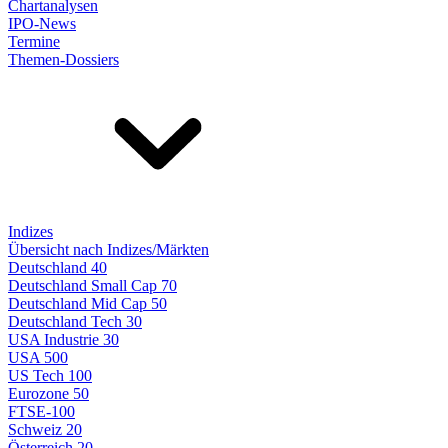
Chartanalysen
IPO-News
Termine
Themen-Dossiers
Indizes
Übersicht nach Indizes/Märkten
Deutschland 40
Deutschland Small Cap 70
Deutschland Mid Cap 50
Deutschland Tech 30
USA Industrie 30
USA 500
US Tech 100
Eurozone 50
FTSE-100
Schweiz 20
Österreich 20