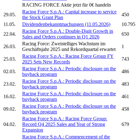
RACING FORCE
Aktie jetzt für 0€ handeln
Racing Force S.p.A.:
Capital increase to service
29.05.
450
the Stock Grant Plan
11.05.
Dividendenbekanntmachungen (11.05.2026)
10.795
Racing Force S.p.A.:
Double-Digit Growth in
22.04.
650
Sales and Orders continues in Q1 2026
Racing Force:
Zweistelliges Wachstum im
26.03.
1
Geschäftsjahr 2025 und Rekordquartal erwartet
Racing Force S.p.A.:
Racing Force Group
FY
25.03.
743
2025 Sets New Records
Racing Force S.p.A.:
Periodic disclosure on the
02.03.
486
buyback program
Racing Force S.p.A.:
Periodic disclosure on the
23.02.
483
buyback program
Racing Force S.p.A.:
Periodic disclosure on the
16.02.
461
buyback program
Racing Force S.p.A.:
Periodic disclosure on the
09.02.
458
buyback program
Racing Force S.p.A.:
Racing Force Group:
04.02.
Record Q4 2025 Sales and Year of Strong
679
Expansion
Racing Force S.p.A.:
Commencement of the