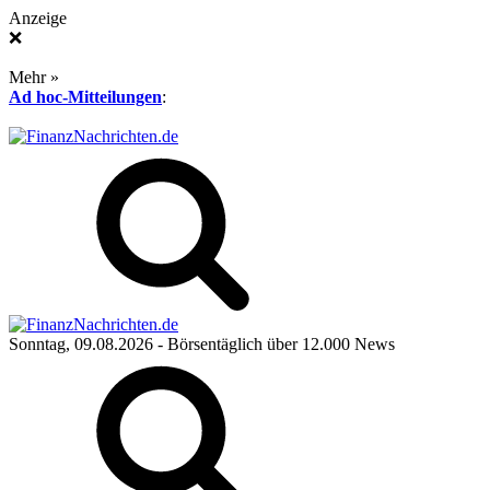
Anzeige
❌
Mehr »
Ad hoc-Mitteilungen
:
Sonntag, 09.08.2026
- Börsentäglich über 12.000 News