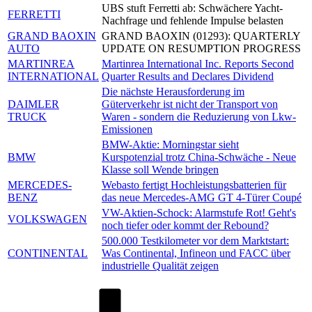
UBS stuft Ferretti ab: Schwächere Yacht-
FERRETTI
Nachfrage und fehlende Impulse belasten
GRAND BAOXIN
GRAND BAOXIN (01293): QUARTERLY
AUTO
UPDATE ON RESUMPTION PROGRESS
MARTINREA
Martinrea International Inc. Reports Second
INTERNATIONAL
Quarter Results and Declares Dividend
Die nächste Herausforderung im
DAIMLER
Güterverkehr ist nicht der Transport von
TRUCK
Waren - sondern die Reduzierung von Lkw-
Emissionen
BMW-Aktie: Morningstar sieht
BMW
Kurspotenzial trotz China-Schwäche - Neue
Klasse soll Wende bringen
MERCEDES-
Webasto fertigt Hochleistungsbatterien für
BENZ
das neue Mercedes-AMG GT 4-Türer Coupé
VW-Aktien-Schock: Alarmstufe Rot! Geht's
VOLKSWAGEN
noch tiefer oder kommt der Rebound?
500.000 Testkilometer vor dem Marktstart:
CONTINENTAL
Was Continental, Infineon und FACC über
industrielle Qualität zeigen