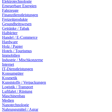
Elektrotechnologie
Erneuerbare Energien
Fahrzeuge
Finanzdienstleistungen
Freizeitprodukte
Gesundheitswesen
Getränke / Tabak
Halbleiter
Handel / E-Commerce
Hardware
Holz / Papier
Hotels / Tourismus
Immobilien
Industrie / Mischkonzerne
Internet
IT-Dienstleistungen
Konsumgüter
Kosmetik
Kunststoffe / Verpackungen
Logistik / Transport
Luftfahrt / Rüstung
Maschinenbau
Medien
Nanotechnologie
Nahrungsmittel / Agrar